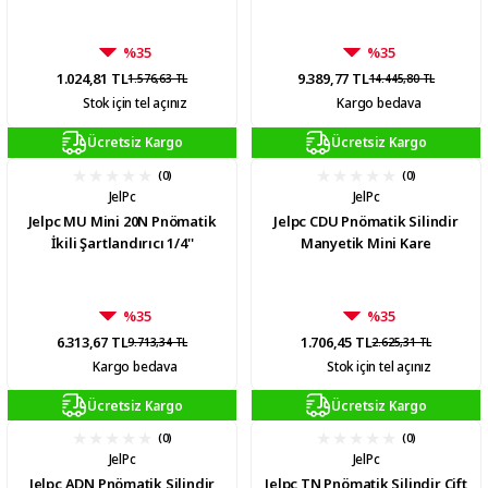
%35
%35
1.024,81 TL
9.389,77 TL
1.576,63 TL
14.445,80 TL
Stok için tel açınız
Kargo bedava
Ücretsiz Kargo
Ücretsiz Kargo
(0)
(0)
JelPc
JelPc
Jelpc MU Mini 20N Pnömatik
Jelpc CDU Pnömatik Silindir
İkili Şartlandırıcı 1/4''
Manyetik Mini Kare
%35
%35
6.313,67 TL
1.706,45 TL
9.713,34 TL
2.625,31 TL
Kargo bedava
Stok için tel açınız
Ücretsiz Kargo
Ücretsiz Kargo
(0)
(0)
JelPc
JelPc
Jelpc ADN Pnömatik Silindir
Jelpc TN Pnömatik Silindir Çift