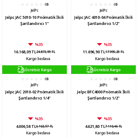
(0)
(0)
JelPc
JelPc
Jelpc JAC 5010-10 Pnömatik İkili
Jelpc JAC 4010-04 Pnömatik İkili
Şartlandırıcı 1''
Şartlandırıcı 1/2''
%35
%35
16.168,09 TL
11.696,90 TL
24.873,99 TL
17.995,23 TL
Kargo bedava
Kargo bedava
Ücretsiz Kargo
Ücretsiz Kargo
(0)
(0)
JelPc
JelPc
Jelpc JAC 2010-02 Pnömatik İkili
Jelpc BFC4000 Pnömatik İkili
Şartlandırıcı 1/4''
Şartlandırıcı 1/2''
%35
%35
4.006,58 TL
4.621,80 TL
6.163,97 TL
7.110,46 TL
Kargo bedava
Kargo bedava