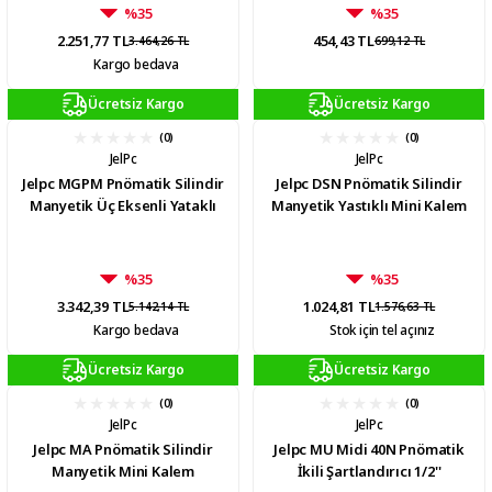
%35
%35
2.251,77 TL
454,43 TL
3.464,26 TL
699,12 TL
Kargo bedava
Ücretsiz Kargo
Ücretsiz Kargo
(0)
(0)
JelPc
JelPc
Jelpc MGPM Pnömatik Silindir
Jelpc DSN Pnömatik Silindir
Manyetik Üç Eksenli Yataklı
Manyetik Yastıklı Mini Kalem
%35
%35
3.342,39 TL
1.024,81 TL
5.142,14 TL
1.576,63 TL
Kargo bedava
Stok için tel açınız
Ücretsiz Kargo
Ücretsiz Kargo
(0)
(0)
JelPc
JelPc
Jelpc MA Pnömatik Silindir
Jelpc MU Midi 40N Pnömatik
Manyetik Mini Kalem
İkili Şartlandırıcı 1/2''