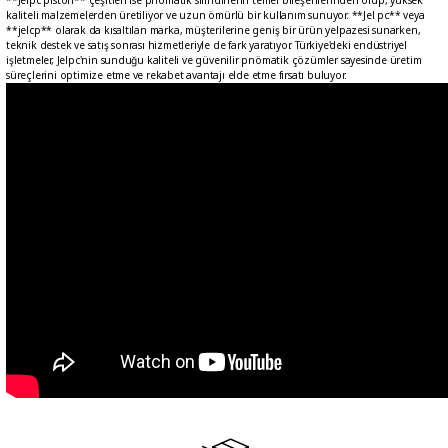
**Jelpc piston** çeşitleri ise pnömatik silindirlerin temel bileşenlerinden olup, yüksek
kaliteli malzemelerden üretiliyor ve uzun ömürlü bir kullanım sunuyor. **Jel pc** veya
**jelcp** olarak da kısaltılan marka, müşterilerine geniş bir ürün yelpazesi sunarken,
teknik destek ve satış sonrası hizmetleriyle de fark yaratıyor. Türkiye'deki endüstriyel
işletmeler, Jelpc'nin sunduğu kaliteli ve güvenilir pnömatik çözümler sayesinde üretim
süreçlerini optimize etme ve rekabet avantajı elde etme fırsatı buluyor.