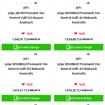
(0)
(0)
JelPc
JelPc
Jelpc JM-05 Pnömatik Yön
Jelpc MSV98322 Pnömatik Yön
Kontrol Valfi 3/2 Konum
Kontrol Valfi 3/2 Mekanik
Anahtarlı
Kontrollü
%35
%35
1.342,91 TL
1.524,68 TL
2.066,02 TL
2.345,66 TL
Ücretsiz Kargo
Ücretsiz Kargo
(0)
(0)
JelPc
JelPc
Jelpc MSV86522 Pnömatik Yön
Jelpc MSV86321 Pnömatik Yön
Kontrol Valfi 5/2 Mekanik
Kontrol Valfi 3/2 Mekanik
Kontrollü
Kontrollü
%35
%35
1.615,57 TL
1.070,25 TL
2.485,49 TL
1.646,54 TL
Ücretsiz Kargo
Ücretsiz Kargo