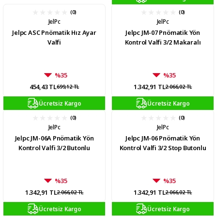
(0)
(0)
JelPc
JelPc
Jelpc ASC Pnömatik Hız Ayar
Jelpc JM-07 Pnömatik Yön
Valfi
Kontrol Valfi 3/2 Makaralı
%35
%35
454,43 TL
1.342,91 TL
699,12 TL
2.066,02 TL
Ücretsiz Kargo
Ücretsiz Kargo
(0)
(0)
JelPc
JelPc
Jelpc JM-06A Pnömatik Yön
Jelpc JM-06 Pnömatik Yön
Kontrol Valfi 3/2 Butonlu
Kontrol Valfi 3/2 Stop Butonlu
%35
%35
1.342,91 TL
1.342,91 TL
2.066,02 TL
2.066,02 TL
Ücretsiz Kargo
Ücretsiz Kargo