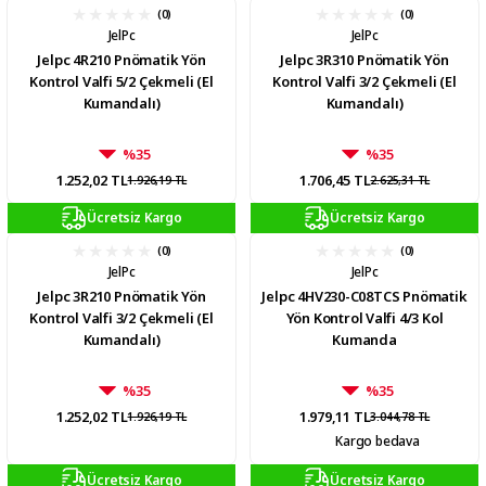
(0)
(0)
JelPc
JelPc
Jelpc 4R210 Pnömatik Yön
Jelpc 3R310 Pnömatik Yön
Kontrol Valfi 5/2 Çekmeli (El
Kontrol Valfi 3/2 Çekmeli (El
Kumandalı)
Kumandalı)
%35
%35
1.252,02 TL
1.706,45 TL
1.926,19 TL
2.625,31 TL
Ücretsiz Kargo
Ücretsiz Kargo
(0)
(0)
JelPc
JelPc
Jelpc 3R210 Pnömatik Yön
Jelpc 4HV230-C08TCS Pnömatik
Kontrol Valfi 3/2 Çekmeli (El
Yön Kontrol Valfi 4/3 Kol
Kumandalı)
Kumanda
%35
%35
1.252,02 TL
1.979,11 TL
1.926,19 TL
3.044,78 TL
Kargo bedava
Ücretsiz Kargo
Ücretsiz Kargo