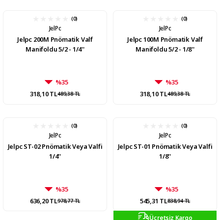
(0)
(0)
JelPc
JelPc
Jelpc 200M Pnömatik Valf
Jelpc 100M Pnömatik Valf
Manifoldu 5/2 - 1/4''
Manifoldu 5/2 - 1/8''
%35
%35
318,10 TL
318,10 TL
489,38 TL
489,38 TL
(0)
(0)
JelPc
JelPc
Jelpc ST-02 Pnömatik Veya Valfi
Jelpc ST-01 Pnömatik Veya Valfi
1/4''
1/8''
%35
%35
636,20 TL
545,31 TL
978,77 TL
838,94 TL
Ücretsiz Kargo