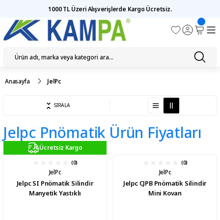
1000 TL Üzeri Alışverişlerde Kargo Ücretsiz.
Anasayfa
JelPc
SIRALA
Jelpc Pnömatik Ürün Fiyatları
Ücretsiz Kargo
(0)
(0)
JelPc
JelPc
Jelpc SI Pnömatik Silindir
Jelpc CJPB Pnömatik Silindir
Manyetik Yastıklı
Mini Kovan