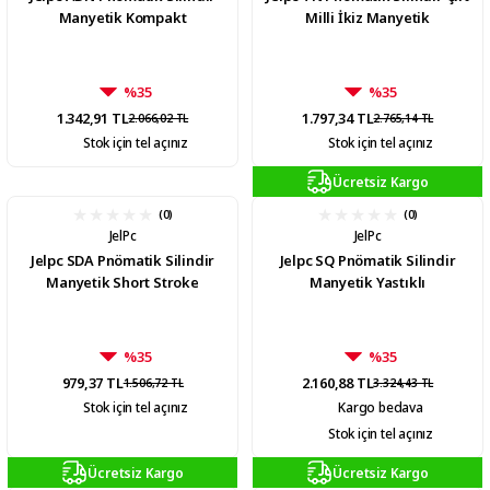
Manyetik Kompakt
Milli İkiz Manyetik
%35
%35
1.342,91 TL
1.797,34 TL
2.066,02 TL
2.765,14 TL
Stok için tel açınız
Stok için tel açınız
Ücretsiz Kargo
(0)
(0)
JelPc
JelPc
Jelpc SDA Pnömatik Silindir
Jelpc SQ Pnömatik Silindir
Manyetik Short Stroke
Manyetik Yastıklı
%35
%35
979,37 TL
2.160,88 TL
1.506,72 TL
3.324,43 TL
Stok için tel açınız
Kargo bedava
Stok için tel açınız
Ücretsiz Kargo
Ücretsiz Kargo