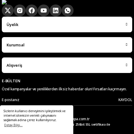
Üyelik
Kurumsal
Alışveriş
E-BÜLTEN
Özel kampanyalar ve yeniliklerden ilk siz haberdar olun! Fırsatları kaçırmayın.
KAYDOL
Sizlerin kullanıcı deneyimini iyileştirmek ve
Telefon
E-Posta
internet sitemizin verimli çalışmasını
0549 441 01 33
pazaryeri@kampa.com.tr
sağlamak adına çerez kullanılıyoruz.
© 2025 Tüm hakları saklıdır. Kredi kartı bilgileriniz 256bit SSL sertifikası ile
Detay Bilgi...
korunmaktadır.