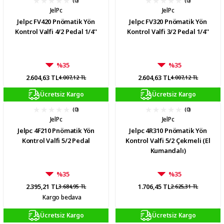
(0)
(0)
JelPc
JelPc
Jelpc FV420 Pnömatik Yön
Jelpc FV320 Pnömatik Yön
Kontrol Valfi 4/2 Pedal 1/4''
Kontrol Valfi 3/2 Pedal 1/4''
%35
%35
2.604,63 TL
2.604,63 TL
4.007,12 TL
4.007,12 TL
Ücretsiz Kargo
Ücretsiz Kargo
(0)
(0)
JelPc
JelPc
Jelpc 4F210 Pnömatik Yön
Jelpc 4R310 Pnömatik Yön
Kontrol Valfi 5/2 Pedal
Kontrol Valfi 5/2 Çekmeli (El
Kumandalı)
%35
%35
2.395,21 TL
1.706,45 TL
3.684,95 TL
2.625,31 TL
Kargo bedava
Ücretsiz Kargo
Ücretsiz Kargo