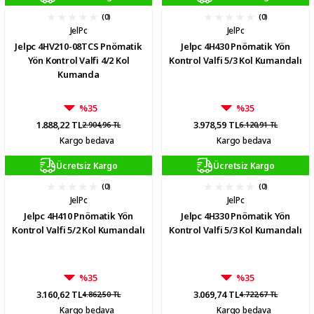
(0)
(0)
JelPc
JelPc
Jelpc 4HV210-08TCS Pnömatik
Jelpc 4H430 Pnömatik Yön
Yön Kontrol Valfi 4/2 Kol
Kontrol Valfi 5/3 Kol Kumandalı
Kumanda
%35
%35
1.888,22 TL
3.978,59 TL
2.904,96 TL
6.120,91 TL
Kargo bedava
Kargo bedava
Ücretsiz Kargo
Ücretsiz Kargo
(0)
(0)
JelPc
JelPc
Jelpc 4H410 Pnömatik Yön
Jelpc 4H330 Pnömatik Yön
Kontrol Valfi 5/2 Kol Kumandalı
Kontrol Valfi 5/3 Kol Kumandalı
%35
%35
3.160,62 TL
3.069,74 TL
4.862,50 TL
4.722,67 TL
Kargo bedava
Kargo bedava