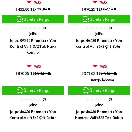
%35
%35
1.433,80 TL
1.070,25 TL
2.205,84 TL
1.646,54 TL
Ücretsiz Kargo
Ücretsiz Kargo
(0)
(0)
JelPc
JelPc
Jelpc 3A210 Pnömatik Yön
Jelpc 4V430 Pnömatik Yön
Kontrol Valfi 3/2 Tek Hava
Kontrol Valfi 5/3 Çift Bobin
Kontrol
%35
%35
1.070,25 TL
6.341,62 TL
1.646,54 TL
9.756,34 TL
Kargo bedava
Ücretsiz Kargo
Ücretsiz Kargo
(0)
(0)
JelPc
JelPc
Jelpc 4V420 Pnömatik Yön
Jelpc 4V410 Pnömatik Yön
Kontrol Valfi 5/2 Çift Bobin
Kontrol Valfi 5/2 Tek Bobin