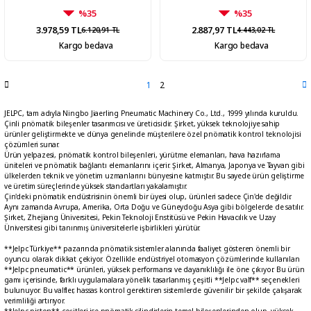
%35
%35
3.978,59 TL
2.887,97 TL
6.120,91 TL
4.443,02 TL
Kargo bedava
Kargo bedava
1
2
JELPC, tam adıyla Ningbo Jiaerling Pneumatic Machinery Co., Ltd., 1999 yılında kuruldu.
Çinli pnömatik bileşenler tasarımcısı ve üreticisidir. Şirket, yüksek teknolojiye sahip
ürünler geliştirmekte ve dünya genelinde müşterilere özel pnömatik kontrol teknolojisi
çözümleri sunar.
Ürün yelpazesi, pnömatik kontrol bileşenleri, yürütme elemanları, hava hazırlama
üniteleri ve pnömatik bağlantı elemanlarını içerir. Şirket, Almanya, Japonya ve Tayvan gibi
ülkelerden teknik ve yönetim uzmanlarını bünyesine katmıştır. Bu sayede ürün geliştirme
ve üretim süreçlerinde yüksek standartları yakalamıştır.
Çin'deki pnömatik endüstrisinin önemli bir üyesi olup, ürünleri sadece Çin'de değildir.
Aynı zamanda Avrupa, Amerika, Orta Doğu ve Güneydoğu Asya gibi bölgelerde de satılır.
Şirket, Zhejiang Üniversitesi, Pekin Teknoloji Enstitüsü ve Pekin Havacılık ve Uzay
Üniversitesi gibi tanınmış üniversitelerle işbirlikleri yürütür.
**Jelpc Türkiye** pazarında pnömatik sistemler alanında faaliyet gösteren önemli bir
oyuncu olarak dikkat çekiyor. Özellikle endüstriyel otomasyon çözümlerinde kullanılan
**Jelpc pneumatic** ürünleri, yüksek performansı ve dayanıklılığı ile öne çıkıyor. Bu ürün
gamı içerisinde, farklı uygulamalara yönelik tasarlanmış çeşitli **Jelpc valf** seçenekleri
bulunuyor. Bu valfler, hassas kontrol gerektiren sistemlerde güvenilir bir şekilde çalışarak
verimliliği artırıyor.