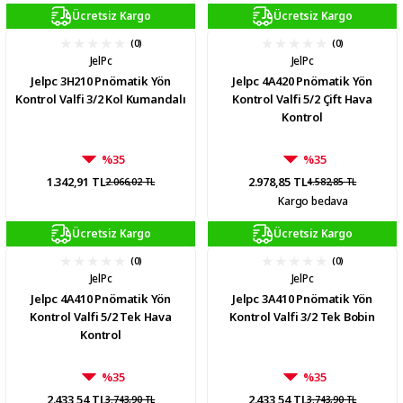
Ücretsiz Kargo
Ücretsiz Kargo
(0)
(0)
JelPc
JelPc
Jelpc 3H210 Pnömatik Yön
Jelpc 4A420 Pnömatik Yön
Kontrol Valfi 3/2 Kol Kumandalı
Kontrol Valfi 5/2 Çift Hava
Kontrol
%35
%35
1.342,91 TL
2.978,85 TL
2.066,02 TL
4.582,85 TL
Kargo bedava
Ücretsiz Kargo
Ücretsiz Kargo
(0)
(0)
JelPc
JelPc
Jelpc 4A410 Pnömatik Yön
Jelpc 3A410 Pnömatik Yön
Kontrol Valfi 5/2 Tek Hava
Kontrol Valfi 3/2 Tek Bobin
Kontrol
%35
%35
2.433,54 TL
2.433,54 TL
3.743,90 TL
3.743,90 TL