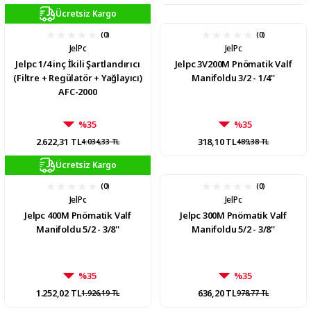
Ücretsiz Kargo
(0)
(0)
JelPc
JelPc
Jelpc 1/4 inç İkili Şartlandırıcı
Jelpc 3V200M Pnömatik Valf
(Filtre + Regülatör + Yağlayıcı)
Manifoldu 3/2 - 1/4''
AFC-2000
%35
%35
2.622,31 TL
318,10 TL
4.034,33 TL
489,38 TL
Ücretsiz Kargo
(0)
(0)
JelPc
JelPc
Jelpc 400M Pnömatik Valf
Jelpc 300M Pnömatik Valf
Manifoldu 5/2 - 3/8''
Manifoldu 5/2 - 3/8''
%35
%35
1.252,02 TL
636,20 TL
1.926,19 TL
978,77 TL