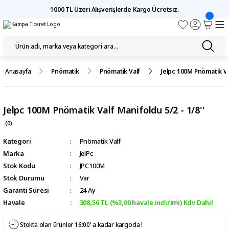
1000 TL Üzeri Alışverişlerde Kargo Ücretsiz.
Anasayfa
Pnömatik
Pnömatik Valf
Jelpc 100M Pnömatik Val
Jelpc 100M Pnömatik Valf Manifoldu 5/2 - 1/8''
(0)
Kategori
Pnömatik Valf
Marka
JelPc
Stok Kodu
JPC100M
Stok Durumu
Var
Garanti Süresi
24 Ay
Havale
308,56 TL (%3,00 havale indirimi) Kdv Dahil
Stokta olan ürünler 16:00' a kadar kargoda !