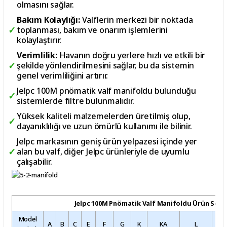
olmasını sağlar.
Bakım Kolaylığı:
Valflerin merkezi bir noktada
toplanması, bakım ve onarım işlemlerini
kolaylaştırır.
Verimlilik:
Havanın doğru yerlere hızlı ve etkili bir
şekilde yönlendirilmesini sağlar, bu da sistemin
genel verimliliğini artırır.
Jelpc 100M pnömatik valf manifoldu bulunduğu
sistemlerde filtre bulunmalıdır.
Yüksek kaliteli malzemelerden üretilmiş olup,
dayanıklılığı ve uzun ömürlü kullanımı ile bilinir.
Jelpc markasının geniş ürün yelpazesi içinde yer
alan bu valf, diğer Jelpc ürünleriyle de uyumlu
çalışabilir.
Jelpc 100M Pnömatik Valf Manifoldu Ürün Serisi
Model
A
B
C
E
F
G
K
KA
L
M