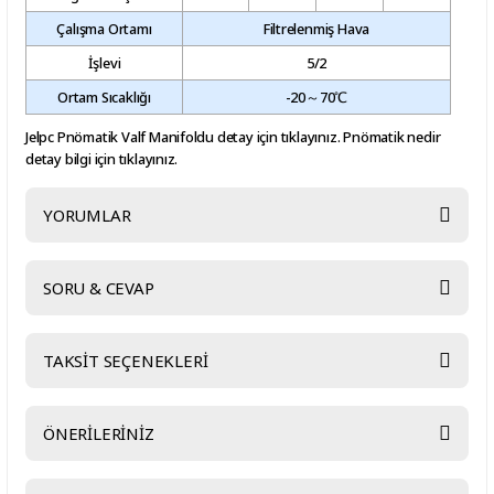
Çalışma Ortamı
Filtrelenmiş Hava
İşlevi
5/2
Ortam Sıcaklığı
-20～70℃
Jelpc Pnömatik Valf Manifoldu
detay için tıklayınız.
Pnömatik nedir
detay bilgi için tıklayınız.
YORUMLAR
SORU & CEVAP
Bu ürüne ilk yorumu siz yapın!
TAKSİT SEÇENEKLERİ
Yorum Yaz
Ürün hakkında henüz soru sorulmamış.
ÖNERİLERİNİZ
Soru Sor
Bu ürünün fiyat bilgisi, resim, ürün açıklamalarında ve diğer