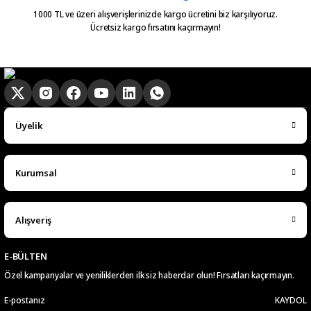
alinca tum asamalar mail olatak
bilgilendirme yapiliyor ve ayni
1000 TL ve üzeri alışverişlerinizde kargo ücretini biz karşılıyoruz.
Ücretsiz kargo fırsatını kaçırmayın!
gun kargoya verilmesini
sagladiginiz icin tesekkurler
kampa
E... E... | 20/05/2026
Ürün güzel
Üyelik
hasan aslan | 03/04/2026
Kurumsal
Hızlıca elime ulaştı
emre hasdemir | 15/03/2026
Alışveriş
Çok hızlı bir şekilde elimize ulaştı
çok teşekkür ederim
E-BÜLTEN
Özel kampanyalar ve yeniliklerden ilk siz haberdar olun! Fırsatları kaçırmayın.
Ramazan Subaşı | 25/02/2026
KAYDOL