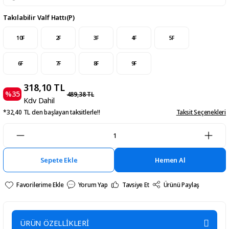
Takılabilir Valf Hattı(P)
10F
2F
3F
4F
5F
6F
7F
8F
9F
318,10 TL
%35
489,38 TL
Kdv Dahil
*32,40 TL den başlayan taksitlerle!!
Taksit Seçenekleri
Sepete Ekle
Hemen Al
Yorum Yap
Tavsiye Et
Ürünü Paylaş
ÜRÜN ÖZELLİKLERİ