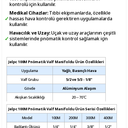
kontrolü için kullanılır.
Medikal Cihazlar:
Tıbbi ekipmanlarda, özellikle
hassas hava kontrolü gerektiren uygulamalarda
kullanılır.
Havacılık ve Uzay:
Uçak ve uzay araçlarının çeşitli
sistemlerinde pnömatik kontrol sağlamak için
kullanılır.
Jelpc 100M Pnömatik Valf Manifoldu Ürün Özellikleri
Uygulama
Yağlı, Basınçlı Hava
Valf Grubu
5/2 ve 5/3 - 1/8"
Gövde
Alüminyum Alaşım
Akışkan Sıcaklıklığı
20～70℃
Jelpc 100M Pnömatik Valf Manifoldu Ürün Serisi Özellikleri
Model
100M
200M
300M
400M
Bağlantı Ölçüsü
1/4"
1/4"
3/8"
1/2"