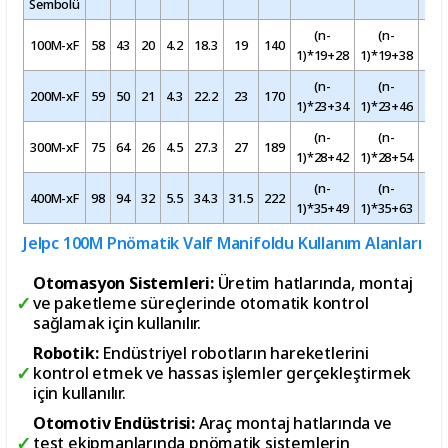
Sembolü
(n-
(n-
100M-xF
58
43
20
4.2
18.3
19
140
155
1)*19+28
1)*19+38
(n-
(n-
200M-xF
59
50
21
4.3
22.2
23
170
189
1)*23+34
1)*23+46
(n-
(n-
300M-xF
75
64
26
4.5
27.3
27
189
208
1)*28+42
1)*28+54
(n-
(n-
400M-xF
98
94
32
5.5
34.3
31.5
222
243
1)*35+49
1)*35+63
Jelpc 100M Pnömatik Valf Manifoldu Kullanım Alanları
Otomasyon Sistemleri:
Üretim hatlarında, montaj
ve paketleme süreçlerinde otomatik kontrol
sağlamak için kullanılır.
Robotik:
Endüstriyel robotların hareketlerini
kontrol etmek ve hassas işlemler gerçekleştirmek
için kullanılır.
Otomotiv Endüstrisi:
Araç montaj hatlarında ve
test ekipmanlarında pnömatik sistemlerin