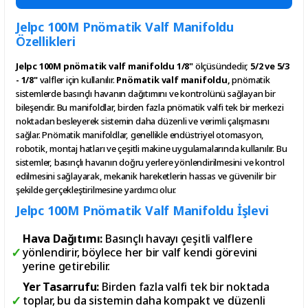
Jelpc 100M Pnömatik Valf Manifoldu
Özellikleri
Jelpc 100M pnömatik valf manifoldu
1/8"
ölçüsündedir,
5/2 ve 5/3
- 1/8"
valfler için kullanılır.
Pnömatik valf manifoldu,
pnömatik
sistemlerde basınçlı havanın dağıtımını ve kontrolünü sağlayan bir
bileşendir. Bu manifoldlar, birden fazla pnömatik valfi tek bir merkezi
noktadan besleyerek sistemin daha düzenli ve verimli çalışmasını
sağlar. Pnömatik manifoldlar, genellikle endüstriyel otomasyon,
robotik, montaj hatları ve çeşitli makine uygulamalarında kullanılır. Bu
sistemler, basınçlı havanın doğru yerlere yönlendirilmesini ve kontrol
edilmesini sağlayarak, mekanik hareketlerin hassas ve güvenilir bir
şekilde gerçekleştirilmesine yardımcı olur.
Jelpc 100M Pnömatik Valf Manifoldu İşlevi
Hava Dağıtımı:
Basınçlı havayı çeşitli valflere
yönlendirir, böylece her bir valf kendi görevini
yerine getirebilir.
Yer Tasarrufu:
Birden fazla valfi tek bir noktada
toplar, bu da sistemin daha kompakt ve düzenli