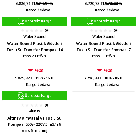
6.886,76 TL
6.720,73 TL
8.943,84 TL
8.728,22 TL
Kargo bedava
Kargo bedava
Ücretsiz Kargo
Ücretsiz Kargo
(0)
(0)
Water Sound
Water Sound
Water Sound Plastik Gövdeli
Water Sound Plastik Gövdeli
Tuzlu Su Transfer Pompası 14
Tuzlu Su Transfer Pompası 7
mss 23 m³/h
mss 11 m³/h
%23
%23
9.045,32 TL
7.716,99 TL
11.747,16 TL
10.022,06 TL
Kargo bedava
Kargo bedava
Ücretsiz Kargo
(0)
Altınay
Altınay Kimyasal ve Tuzlu Su
Pompası 550w 220V 5 m3/h 6
mss 6 m emiş