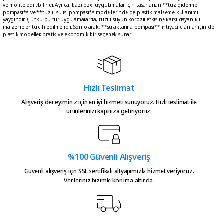
ve monte edilebilirler. Ayrıca, bazı özel uygulamalar için tasarlanan **tuz giderme
pompası** ve **tuzlu su ısı pompası** modellerinde de plastik malzeme kullanımı
yaygındır. Çünkü bu tür uygulamalarda, tuzlu suyun korozif etkisine karşı dayanıklı
malzemeler tercih edilmelidir. Son olarak, **su aktarma pompası** ihtiyacı olanlar için de
plastik modeller, pratik ve ekonomik bir seçenek sunar.
Hızlı Teslimat
Alışveriş deneyiminiz için en iyi hizmeti sunuyoruz. Hızlı teslimat ile
ürünlerinizi kapınıza getiriyoruz.
%100 Güvenli Alışveriş
Güvenli alışveriş için SSL sertifikalı altyapımızla hizmet veriyoruz.
Verileriniz bizimle koruma altında.