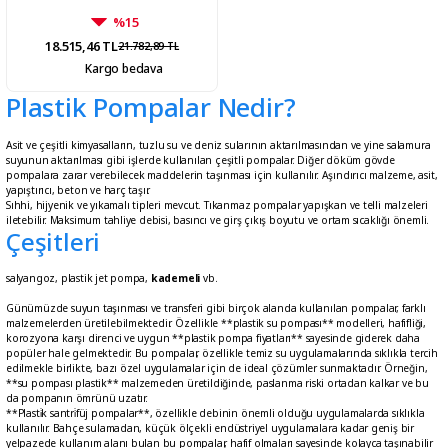
%15
18.515,46 TL
21.782,89 TL
Kargo bedava
Plastik Pompalar Nedir?
Asit ve çeşitli kimyasalların, tuzlu su ve deniz sularının aktarılmasından ve yine salamura
suyunun aktarılması gibi işlerde kullanılan çeşitli pompalar. Diğer döküm gövde
pompalara zarar verebilecek maddelerin taşınması için kullanılır. Aşındırıcı malzeme, asit,
yapıştırıcı, beton ve harç taşır.
Sıhhi, hijyenik ve yıkamalı tipleri mevcut. Tıkanmaz pompalar yapışkan ve telli malzeleri
iletebilir. Maksimum tahliye debisi, basıncı ve girş çıkış boyutu ve ortam sıcaklığı önemli.
Çeşitleri
salyangoz, plastik jet pompa,
kademeli
vb.
Günümüzde suyun taşınması ve transferi gibi birçok alanda kullanılan pompalar, farklı
malzemelerden üretilebilmektedir. Özellikle **plastik su pompası** modelleri, hafifliği,
korozyona karşı direnci ve uygun **plastik pompa fiyatları** sayesinde giderek daha
popüler hale gelmektedir. Bu pompalar, özellikle temiz su uygulamalarında sıklıkla tercih
edilmekle birlikte, bazı özel uygulamalar için de ideal çözümler sunmaktadır. Örneğin,
**su pompası plastik** malzemeden üretildiğinde, paslanma riski ortadan kalkar ve bu
da pompanın ömrünü uzatır.
**Plasti̇k santri̇füj pompalar**, özellikle debinin önemli olduğu uygulamalarda sıklıkla
kullanılır. Bahçe sulamadan, küçük ölçekli endüstriyel uygulamalara kadar geniş bir
yelpazede kullanım alanı bulan bu pompalar, hafif olmaları sayesinde kolayca taşınabilir