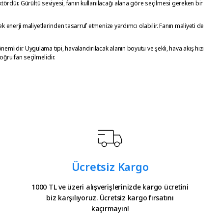
faktördür. Gürültü seviyesi, fanın kullanılacağı alana göre seçilmesi gereken bir
sek enerji maliyetlerinden tasarruf etmenize yardımcı olabilir. Fanın maliyeti de
emlidir. Uygulama tipi, havalandırılacak alanın boyutu ve şekli, hava akış hızı
oğru fan seçilmelidir.
Ücretsiz Kargo
1000 TL ve üzeri alışverişlerinizde kargo ücretini
biz karşılıyoruz. Ücretsiz kargo fırsatını
kaçırmayın!