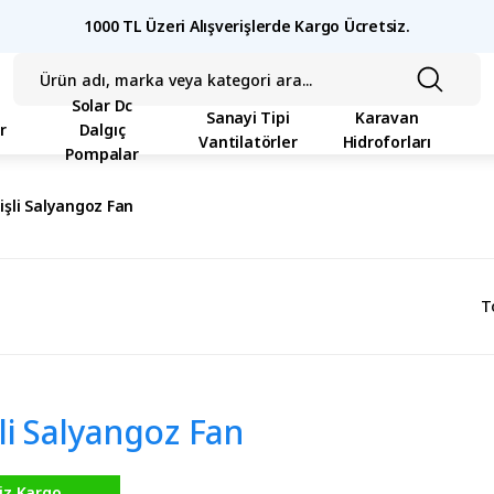
1000 TL Üzeri Alışverişlerde Kargo Ücretsiz.
Solar Dc
Sanayi Tipi
Karavan
r
Dalgıç
Vantilatörler
Hidroforları
Pompalar
işli Salyangoz Fan
T
şli Salyangoz Fan
iz Kargo