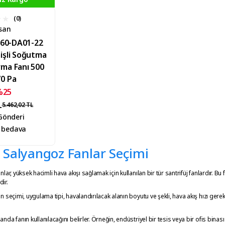
(0)
san
60-DA01-22
mişli Soğutma
rma Fanı 500
70 Pa
%25
L
5.462,02 TL
 Gönderi
 bedava
i Salyangoz Fanlar Seçimi
anlar, yüksek hacimli hava akışı sağlamak için kullanılan bir tür santrifüj fanlardır. 
ir.
an seçimi, uygulama tipi, havalandırılacak alanın boyutu ve şekli, hava akış hızı gerek
nda fanın kullanılacağını belirler. Örneğin, endüstriyel bir tesis veya bir ofis binası iç