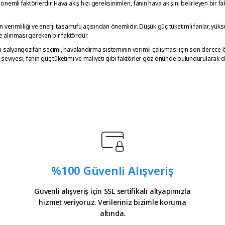
önemli faktörlerdir. Hava akış hızı gereksinimleri, fanın hava akışını belirleyen bir 
ın verimliliği ve enerji tasarrufu açısından önemlidir. Düşük güç tüketimli fanlar, yük
 alınması gereken bir faktördür.
li salyangoz fan seçimi, havalandırma sisteminin verimli çalışması için son derece ön
 seviyesi, fanın güç tüketimi ve maliyeti gibi faktörler göz önünde bulundurularak d
%100 Güvenli Alışveriş
Güvenli alışveriş için SSL sertifikalı altyapımızla
hizmet veriyoruz. Verileriniz bizimle koruma
altında.