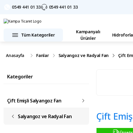
0549 441 01 33
0549 441 01 33
Kampanyalı
Tüm Kategoriler
Hidroforla
Ürünler
Anasayfa
Fanlar
Salyangoz ve Radyal Fan
Çift Em
Kategoriler
Çift Emişli Salyangoz Fan
Çift Emi
Salyangoz ve Radyal Fan
Ücrets