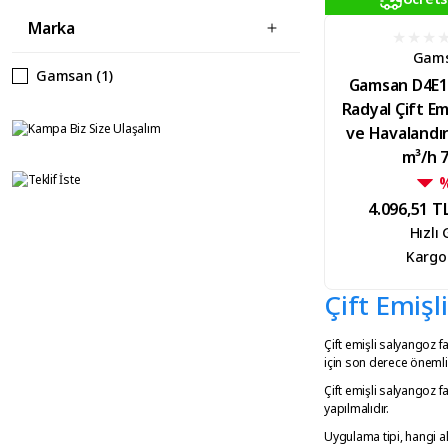
Marka
Gam
Gamsan (1)
Gamsan D4E1
Radyal Çift E
ve Havalandı
m³/h 
4.096,51 T
Hızlı
Kargo
Çift Emişl
Çift emişli salyangoz f
için son derece önemlid
Çift emişli salyangoz f
yapılmalıdır.
Uygulama tipi, hangi ala