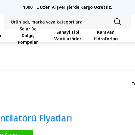
1000 TL Üzeri Alışverişlerde Kargo Ücretsiz.
Solar Dc
Sanayi Tipi
Karavan
r
Dalgıç
Vantilatörler
Hidroforları
Pompalar
ü
T
tilatörü Fiyatları
iz Kargo