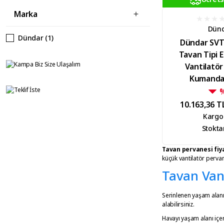
Marka
Dün
Dündar (1)
Dündar SVT
Tavan Tipi 
Vantilatö
Kumandal
10.163,36 T
Kargo
Stokta
Tavan pervanesi fiya
küçük vantilatör pervane
Tavan Vant
Serinlenen yaşam alanı
alabilirsiniz.
Havayı yaşam alanı içer