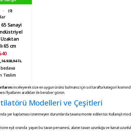
(0)
dar
 65 Sanayi
Endüstriyel
r Uzaktan
ı 65 cm
%40
L
16.938,94 TL
 bedava
n Teslim
tlarını
inceleyerek size en uygun ürünü bulmanız için sol tarafta kategori kısmında
si fiyatlarını aralıkları ile beraber görün.
ilatörü Modelleri ve Çeşitleri
nda yer kaplaması istenmeyen durumlarda tavana monte edilen tür. Kullanışlı model
isine eşit oranda yayan bu tavan pervanesi, alanın tavan uzunluğu ve kanat uzunlukla