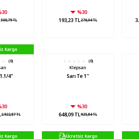
%30
%30
L
193,23 TL
3
500,79 TL
276,04 TL
iz Kargo
(0)
(0)
san
Klepsan
1.1/4''
Sarı Te 1''
%30
%30
L
648,09 TL
2.922,87 TL
925,84 TL
iz Kargo
Ücretsiz Kargo