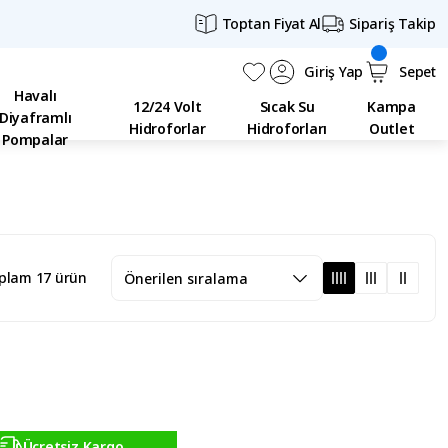
Toptan Fiyat Al
Sipariş Takip
Giriş Yap
Sepet
Havalı
12/24 Volt
Sıcak Su
Kampa
Diyaframlı
Hidroforlar
Hidroforları
Outlet
Pompalar
plam 17 ürün
Ücretsiz Kargo