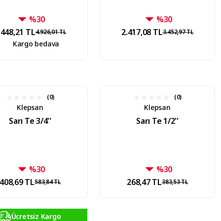
%30
%30
.448,21 TL
2.417,08 TL
4.926,01 TL
3.452,97 TL
Kargo bedava
(0)
(0)
Klepsan
Klepsan
Sarı Te 3/4''
Sarı Te 1/2''
%30
%30
408,69 TL
268,47 TL
583,84 TL
383,53 TL
Ücretsiz Kargo