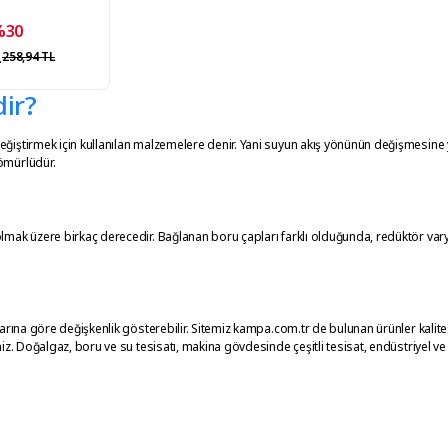
%30
L
258,94 TL
ir?
eğiştirmek için kullanılan malzemelere denir. Yani suyun akış yönünün değişmesine 
ömürlüdür.
olmak üzere birkaç derecedir.
Bağlanan boru çapları farklı olduğunda, redüktör var
plarına göre değişkenlik gösterebilir. Sitemiz kampa.com.tr de bulunan ürünler kalite
niz.
Doğalgaz, boru ve su tesisatı, makina gövdesinde çeşitli tesisat, endüstriyel ve 