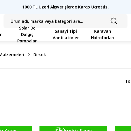
1000 TL Üzeri Alışverişlerde Kargo Ücretsiz.
Solar Dc
Sanayi Tipi
Karavan
r
Dalgıç
Vantilatörler
Hidroforları
Pompalar
 Malzemeleri
Dirsek
To
iz Kargo
Ücretsiz Kargo