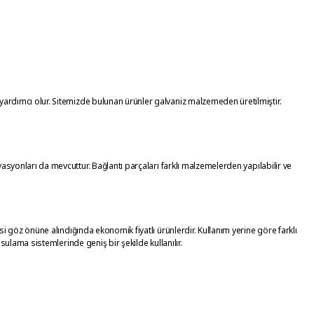
yardımcı olur. Sitemizde bulunan ürünler galvaniz malzemeden üretilmiştir.
yasyonları da mevcuttur.
Bağlantı parçaları farklı malzemelerden yapılabilir ve
si göz önüne alındığında ekonomik fiyatlı ürünlerdir. Kullanım yerine göre farklı
sulama sistemlerinde geniş bir şekilde kullanılır.