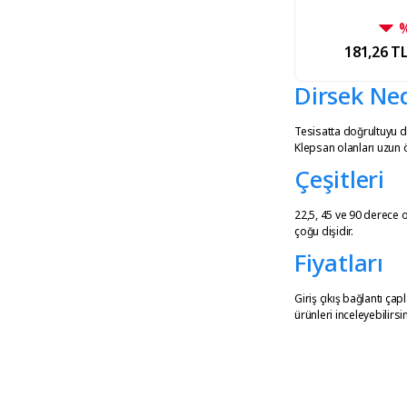
181,26 T
Dirsek Ned
Tesisatta doğrultuyu d
Klepsan olanları uzun 
Çeşitleri
22,5, 45 ve 90 derece 
çoğu dişidir.
Fiyatları
Giriş çıkış bağlantı ça
ürünleri inceleyebilirsi