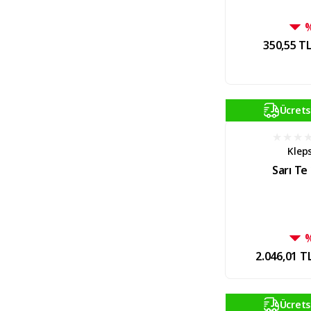
350,55 T
Ücrets
Klep
Sarı Te 
2.046,01 T
Ücrets