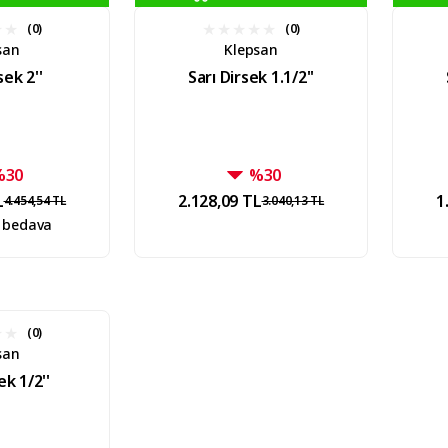
(0)
(0)
san
Klepsan
sek 2''
Sarı Dirsek 1.1/2''
%30
%30
L
2.128,09 TL
1
4.454,54 TL
3.040,13 TL
 bedava
(0)
san
ek 1/2''