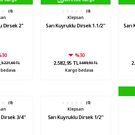
(0)
(0)
san
Klepsan
u Dirsek 2''
Sarı Kuyruklu Dirsek 1.1/2''
Sarı 
%30
%30
L
2.582,95 TL
2
5.221,60 TL
3.689,93 TL
 bedava
Kargo bedava
(0)
(0)
san
Klepsan
 Dirsek 3/4''
Sarı Kuyruklu Dirsek 1/2''