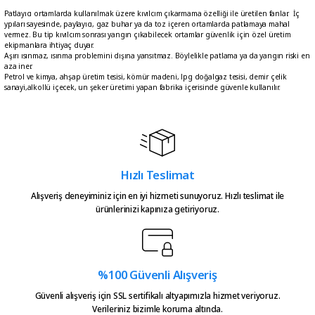
Patlayıcı ortamlarda kullanılmak üzere kıvılcım çıkarmama özelliği ile üretilen fanlar. İç
ypıları sayesinde, paylayıcı, gaz buhar ya da toz içeren ortamlarda patlamaya mahal
vermez. Bu tip kıvılcım sonrası yangın çıkabilecek ortamlar güvenlik için özel üretim
ekipmanlara ihtiyaç duyar.
Aşırı ısınmaz, ısınma problemini dışına yansıtmaz. Böylelikle patlama ya da yangın riski en
aza iner.
Petrol ve kimya, ahşap üretim tesisi, kömür madeni, lpg doğalgaz tesisi, demir çelik
sanayi,alkollü içecek, un şeker üretimi yapan fabrika içerisinde güvenle kullanılır.
Hızlı Teslimat
Alışveriş deneyiminiz için en iyi hizmeti sunuyoruz. Hızlı teslimat ile
ürünlerinizi kapınıza getiriyoruz.
%100 Güvenli Alışveriş
Güvenli alışveriş için SSL sertifikalı altyapımızla hizmet veriyoruz.
Verileriniz bizimle koruma altında.