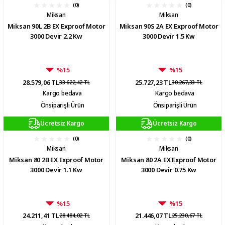
(0)
(0)
Miksan
Miksan
Miksan 90L 2B EX Exproof Motor
Miksan 90S 2A EX Exproof Motor
3000 Devir 2.2 Kw
3000 Devir 1.5 Kw
%15
%15
28.579,06 TL
25.727,23 TL
33.622,42 TL
30.267,33 TL
Kargo bedava
Kargo bedava
Önsiparişli Ürün
Önsiparişli Ürün
Ücretsiz Kargo
Ücretsiz Kargo
(0)
(0)
Miksan
Miksan
Miksan 80 2B EX Exproof Motor
Miksan 80 2A EX Exproof Motor
3000 Devir 1.1 Kw
3000 Devir 0.75 Kw
%15
%15
24.211,41 TL
21.446,07 TL
28.484,02 TL
25.230,67 TL