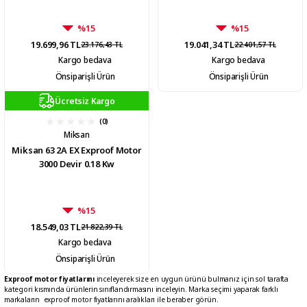
%15
%15
19.699,96 TL
19.041,34 TL
23.176,43 TL
22.401,57 TL
Kargo bedava
Kargo bedava
Önsiparişli Ürün
Önsiparişli Ürün
Ücretsiz Kargo
(0)
Miksan
Miksan 63 2A EX Exproof Motor
3000 Devir 0.18 Kw
%15
18.549,03 TL
21.822,39 TL
Kargo bedava
Önsiparişli Ürün
Exproof motor fiyatlarını
inceleyerek size en uygun ürünü bulmanız için sol tarafta
kategori kısmında ürünlerin sınıflandırmasını inceleyin. Marka seçimi yaparak farklı
markaların exproof motor fiyatlarını aralıkları ile beraber görün.