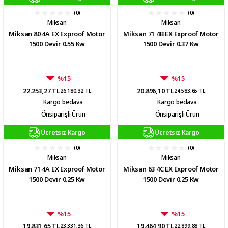
(0)
(0)
Miksan
Miksan
Miksan 80 4A EX Exproof Motor
Miksan 71 4B EX Exproof Motor
1500 Devir 0.55 Kw
1500 Devir 0.37 Kw
%15
%15
22.253,27 TL
20.896,10 TL
26.180,32 TL
24.583,65 TL
Kargo bedava
Kargo bedava
Önsiparişli Ürün
Önsiparişli Ürün
Ücretsiz Kargo
Ücretsiz Kargo
(0)
(0)
Miksan
Miksan
Miksan 71 4A EX Exproof Motor
Miksan 63 4C EX Exproof Motor
1500 Devir 0.25 Kw
1500 Devir 0.25 Kw
%15
%15
19.831,65 TL
19.464,90 TL
23.331,36 TL
22.899,88 TL