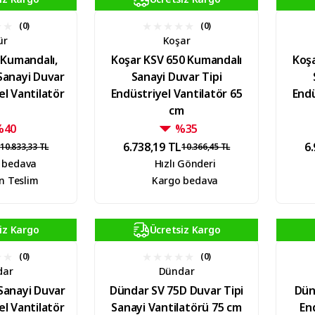
(0)
(0)
ür
Koşar
 Kumandalı,
Koşar KSV 650 Kumandalı
Koş
Sanayi Duvar
Sanayi Duvar Tipi
el Vantilatör
Endüstriyel Vantilatör 65
Endü
cm
%40
%35
L
6.738,19 TL
6.
10.833,33 TL
10.366,45 TL
 bedava
Hızlı Gönderi
n Teslim
Kargo bedava
iz Kargo
Ücretsiz Kargo
(0)
(0)
dar
Dündar
Sanayi Duvar
Dündar SV 75D Duvar Tipi
Dün
el Vantilatör
Sanayi Vantilatörü 75 cm
En