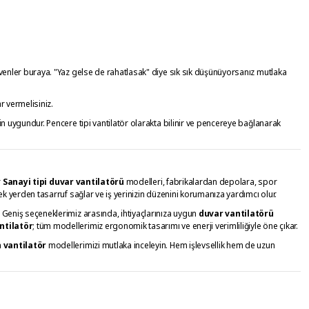
evenler buraya. "Yaz gelse de rahatlasak" diye sık sık düşünüyorsanız mutlaka
ar vermelisiniz.
in uygundur. Pencere tipi vantilatör olarakta bilinir ve pencereye bağlanarak
.
Sanayi tipi duvar vantilatörü
modelleri, fabrikalardan depolara, spor
ek yerden tasarruf sağlar ve iş yerinizin düzenini korumanıza yardımcı olur.
. Geniş seçeneklerimiz arasında, ihtiyaçlarınıza uygun
duvar vantilatörü
ntilatör
; tüm modellerimiz ergonomik tasarımı ve enerji verimliliğiyle öne çıkar.
 vantilatör
modellerimizi mutlaka inceleyin. Hem işlevsellik hem de uzun