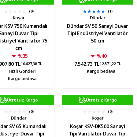
(0)
(1)
Koşar
Dündar
ar KSV 750 Kumandalı
Dündar SV 50 Sanayi Duvar
Sanayi Duvar Tipi
Tipi Endüstriyel Vantilatör
striyel Vantilatör 75
50 cm
cm
%35
%40
907,80 TL
7.542,73 TL
10.627,38 TL
12.571,22 TL
Hızlı Gönderi
Kargo bedava
Kargo bedava
Ücretsiz Kargo
Ücretsiz Kargo
(0)
(0)
Dündar
Koşar
dar SV 65 Kumandalı
Koşar KSV-DK500 Sanayi
düstriyel Duvar Tipi
Tipi Vantilatör Duvar Tipi