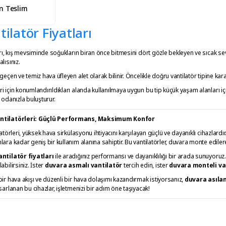
n Teslim
ilatör Fiyatları
ları, kış mevsiminde soğukların biran önce bitmesini dört gözle bekleyen ve sıcak s
lısınız.
geçen ve temiz hava üfleyen alet olarak bilinir. Öncelikle doğru vantilatör tipine kar
 için konumlandırıldıkları alanda kullanılmaya uygun bu tip küçük yaşam alanları iç
 odanızla buluşturur.
antilatörleri: Güçlü Performans, Maksimum Konfor
atörleri, yüksek hava sirkülasyonu ihtiyacını karşılayan güçlü ve dayanıklı cihazlardır
ara kadar geniş bir kullanım alanına sahiptir. Bu vantilatörler, duvara monte ediler
antilatör fiyatları
ile aradığınız performansı ve dayanıklılığı bir arada sunuyoruz
abilirsiniz. İster
duvara asmalı vantilatör
tercih edin, ister
duvara monteli va
ir hava akışı ve düzenli bir hava dolaşımı kazandırmak istiyorsanız,
duvara asılan
sarlanan bu cihazlar, işletmenizi bir adım öne taşıyacak!