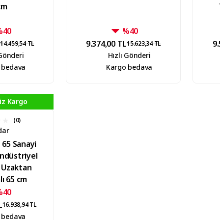
cm
%40
%40
L
9.374,00 TL
9.
14.459,54 TL
15.623,34 TL
 Gönderi
Hızlı Gönderi
 bedava
Kargo bedava
iz Kargo
(0)
dar
 65 Sanayi
Endüstriyel
r Uzaktan
ı 65 cm
%40
L
16.938,94 TL
 bedava