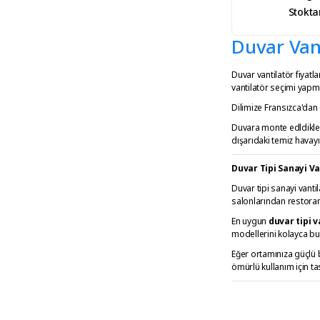
Stokta
Duvar Vant
Duvar vantilatör fiyat
vantilatör seçimi yapma
Dilimize Fransızca'dan 
Duvara monte edldikleri
dışarıdaki temiz havayı
Duvar Tipi Sanayi V
Duvar tipi sanayi vantil
salonlarından restoranl
En uygun
duvar tipi v
modellerini kolayca bul
Eğer ortamınıza güçlü b
ömürlü kullanım için ta