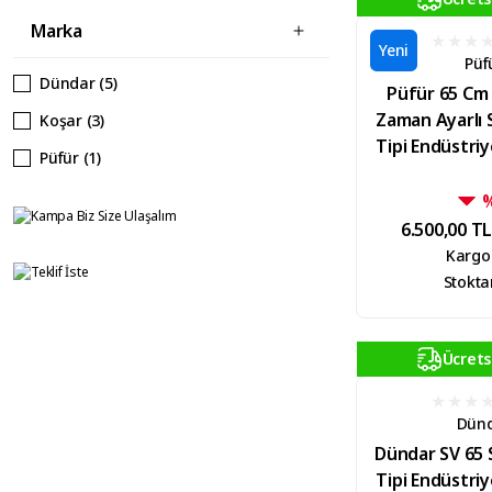
Marka
Yeni
Püf
Dündar (5)
Püfür 65 Cm
Zaman Ayarlı 
Koşar (3)
Tipi Endüstriy
Püfür (1)
6.500,00 T
Kargo
Stokta
Ücrets
Dün
Dündar SV 65 
Tipi Endüstriy