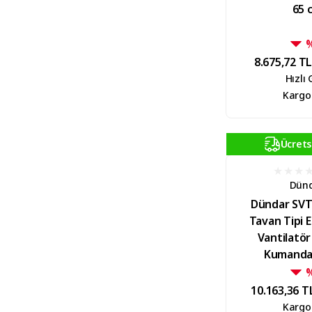
65 
8.675,72 T
Hızlı
Kargo
Ücrets
Dün
Dündar SVT
Tavan Tipi 
Vantilatö
Kumandal
10.163,36 T
Kargo