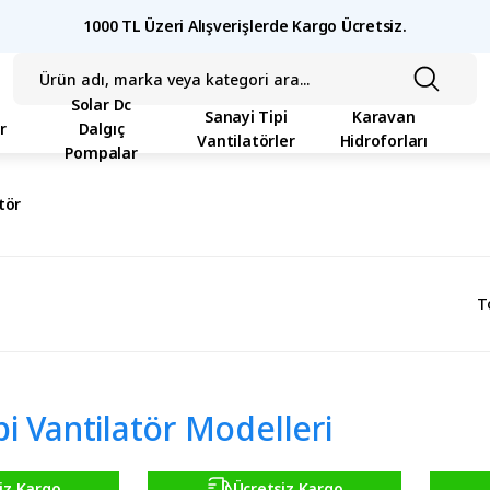
1000 TL Üzeri Alışverişlerde Kargo Ücretsiz.
Solar Dc
Sanayi Tipi
Karavan
r
Dalgıç
Vantilatörler
Hidroforları
Pompalar
tör
T
pi Vantilatör Modelleri
iz Kargo
Ücretsiz Kargo