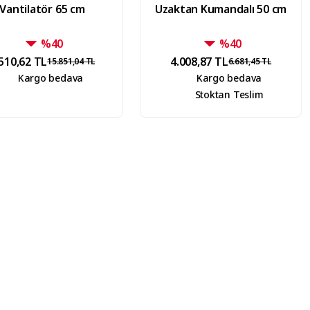
Vantilatör 65 cm
Uzaktan Kumandalı 50 cm
%40
%40
510,62 TL
4.008,87 TL
15.851,04 TL
6.681,45 TL
Kargo bedava
Kargo bedava
Stoktan Teslim