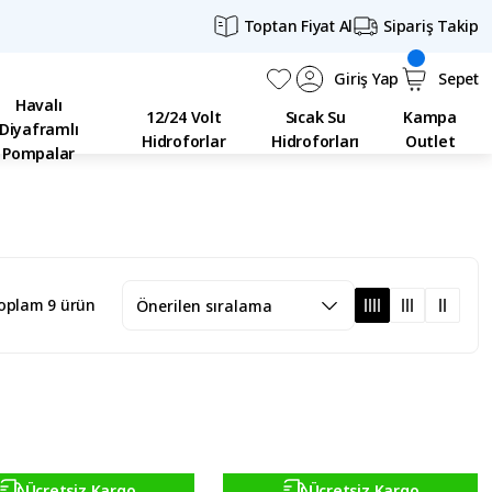
Toptan Fiyat Al
Sipariş Takip
Giriş Yap
Sepet
Havalı
12/24 Volt
Sıcak Su
Kampa
Diyaframlı
Hidroforlar
Hidroforları
Outlet
Pompalar
oplam 9 ürün
Ücretsiz Kargo
Ücretsiz Kargo