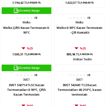
1.194,42 TL
1.022,57 TL
1.592,55 TL
1.363,42 TL
Ücretsiz Kargo
(0)
(0)
Welko
Welko
Welko Çiftli Kazan Termostatı 0-
Welko 0-90°C Kazan Termostatı
90°C
- Çift Kontaklı
%25
%25
1.565,31 TL
890,96 TL
2.087,08 TL
1.187,94 TL
Stoktan Teslim
Ücretsiz Kargo
(0)
(0)
IMIT
IMIT
IMIT 542714 TLSC Kazan
IMIT 542441 TC2 Kazan
Termostatları 0-90°C, Çiftli
Termostatları 40-210°C, kazan
Kazan Termostatı
termostatı
%60
%60