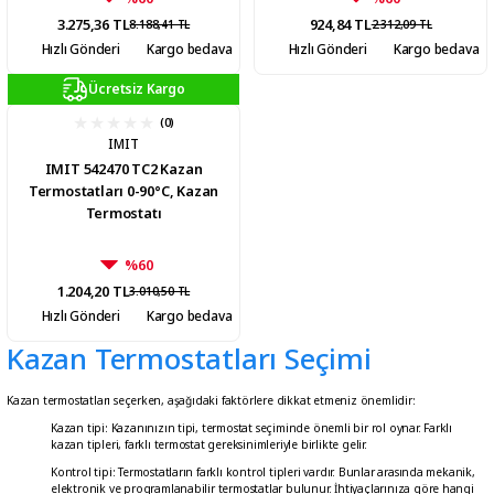
3.275,36 TL
924,84 TL
8.188,41 TL
2.312,09 TL
Hızlı Gönderi
Kargo bedava
Hızlı Gönderi
Kargo bedava
Ücretsiz Kargo
(0)
IMIT
IMIT 542470 TC2 Kazan
Termostatları 0-90°C, Kazan
Termostatı
%60
1.204,20 TL
3.010,50 TL
Hızlı Gönderi
Kargo bedava
Kazan Termostatları Seçimi
Kazan termostatları seçerken, aşağıdaki faktörlere dikkat etmeniz önemlidir:
Kazan tipi: Kazanınızın tipi, termostat seçiminde önemli bir rol oynar. Farklı
kazan tipleri, farklı termostat gereksinimleriyle birlikte gelir.
Kontrol tipi: Termostatların farklı kontrol tipleri vardır. Bunlar arasında mekanik,
elektronik ve programlanabilir termostatlar bulunur. İhtiyaçlarınıza göre hangi