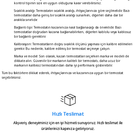
kontrol tipinin size en uygun olduğuna karar verebilirsiniz.
Sıcaklık aralığı: Termostatın sıcaklık aralığı, ihtiyaçlarınıza göre seçilmelidir. Bazı
termostatlar daha geniş bir sıcaklık aralığı sunarken, diğerleri daha dar bir
aralıkla sınırlıdır.
Bağlantı tipi: Termostatın kazanınıza nasıl bağlanacağı da önemlidir. Bazı
termostatlar doğrudan kazana bağlanabilirken, diğerleri kablolu veya kablosuz
bir bağlantı gerektirir.
Kalibrasyon: Termostatların doğru sıcaklık ölçümü yapması için kalibre edilmeleri
gerekir. Bu nedenle, kalibre edilmiş bir termostat seçmeye çalışın.
Marka ve model: Son olarak, kazan termostatları seçerken marka ve modeli de
dikkate alın. Güvenilir bir markanın kaliteli bir termostatı, daha ucuz bir
markanın kalitesiz termostatından daha iyi performans gösterebilir.
Tüm bu faktörlere dikkat ederek, ihtiyaçlarınıza ve kazanınıza uygun bir termostat
seçebilirsiniz.
Hızlı Teslimat
Alışveriş deneyiminiz için en iyi hizmeti sunuyoruz. Hızlı teslimat ile
ürünlerinizi kapınıza getiriyoruz.