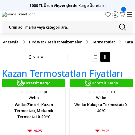
1000 TL Üzeri Alışverişlerde Kargo Ücretsiz.
Anasayfa
Hırdavat / Tesisat Malzemeleri
Termostatlar
Kazan
SIRALA
Kazan Termostatları Fiyatları
Ücretsiz Kargo
Ücretsiz Kargo
(0)
(0)
Welko
Welko
Welko Zincirli Kazan
Welko Kuluçka Termostatı 0-
Termostatı, Mekanik
40°C
Termostat 0-90 °C
%25
%25