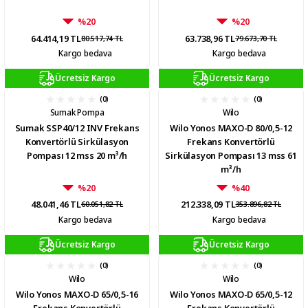
%20
%20
64.414,19 TL
63.738,96 TL
80.517,74 TL
79.673,70 TL
Kargo bedava
Kargo bedava
Ücretsiz Kargo
Ücretsiz Kargo
(0)
(0)
Sumak Pompa
Wilo
Sumak SSP40/12 INV Frekans
Wilo Yonos MAXO-D 80/0,5-12
Konvertörlü Sirkülasyon
Frekans Konvertörlü
Pompası 12 mss 20 m³/h
Sirkülasyon Pompası 13 mss 61
m³/h
%20
%40
48.041,46 TL
212.338,09 TL
60.051,82 TL
353.896,82 TL
Kargo bedava
Kargo bedava
Ücretsiz Kargo
Ücretsiz Kargo
(0)
(0)
Wilo
Wilo
Wilo Yonos MAXO-D 65/0,5-16
Wilo Yonos MAXO-D 65/0,5-12
Frekans Konvertörlü
Frekans Konvertörlü