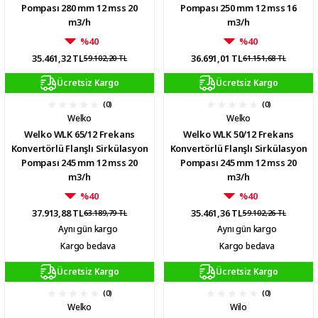
Pompası 280 mm 12 mss 20
Pompası 250 mm 12 mss 16
m3/h
m3/h
%40
%40
35.461,32 TL
36.691,01 TL
59.102,20 TL
61.151,68 TL
Ücretsiz Kargo
Ücretsiz Kargo
(0)
(0)
Welko
Welko
Welko WLK 65/12 Frekans
Welko WLK 50/12 Frekans
Konvertörlü Flanşlı Sirkülasyon
Konvertörlü Flanşlı Sirkülasyon
Pompası 245 mm 12 mss 20
Pompası 245 mm 12 mss 20
m3/h
m3/h
%40
%40
37.913,88 TL
35.461,36 TL
63.189,79 TL
59.102,26 TL
Aynı gün kargo
Aynı gün kargo
Kargo bedava
Kargo bedava
Ücretsiz Kargo
Ücretsiz Kargo
(0)
(0)
Welko
Wilo