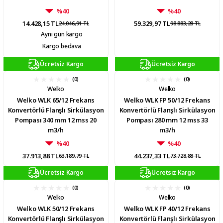
%40
%40
14.428,15 TL
59.329,97 TL
24.046,91 TL
98.883,28 TL
Aynı gün kargo
Kargo bedava
Ücretsiz Kargo
Ücretsiz Kargo
(0)
(0)
Welko
Welko
Welko WLK 65/12 Frekans
Welko WLK FP 50/12 Frekans
Konvertörlü Flanşlı Sirkülasyon
Konvertörlü Flanşlı Sirkülasyon
Pompası 340 mm 12 mss 20
Pompası 280 mm 12 mss 33
m3/h
m3/h
%40
%40
37.913,88 TL
44.237,33 TL
63.189,79 TL
73.728,88 TL
Ücretsiz Kargo
Ücretsiz Kargo
(0)
(0)
Welko
Welko
Welko WLK 50/12 Frekans
Welko WLK FP 40/12 Frekans
Konvertörlü Flanşlı Sirkülasyon
Konvertörlü Flanşlı Sirkülasyon