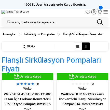
1000 TL Üzeri Alışverişlerde Kargo Ücretsiz.
Anasayfa
Sirkülasyon Pompaları
Flanşlı Sirkülasyon Pompaları
SIRALA
Flanşlı Sirkülasyon Pompaları
Fiyatı
Ücretsiz Kargo
Ücretsiz Kargo
(1)
(0)
Welko
Welko
Welko GPA 40-8 F IV 100-125.000
Welko WLK FP 65/12 Frekans
Kazan İçin Frekans Konvertörlü
Konvertörlü Flanşlı Sirkülasyon
Sirkülasyon Pompası 8 mss 8,5
Pompası 340 mm 12 mss 49
m3/h
m3/h