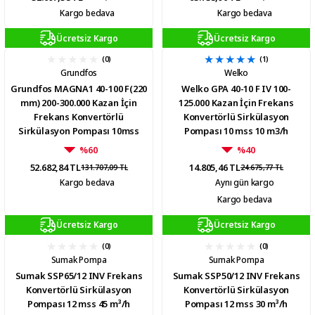
Kargo bedava
Kargo bedava
Ücretsiz Kargo
Ücretsiz Kargo
(0)
(1)
Grundfos
Welko
Grundfos MAGNA1 40-100 F(220
Welko GPA 40-10 F IV 100-
mm) 200-300.000 Kazan İçin
125.000 Kazan İçin Frekans
Frekans Konvertörlü
Konvertörlü Sirkülasyon
Sirkülasyon Pompası 10mss
Pompası 10 mss 10 m3/h
21m³/h
%60
%40
52.682,84 TL
14.805,46 TL
131.707,09 TL
24.675,77 TL
Kargo bedava
Aynı gün kargo
Kargo bedava
Ücretsiz Kargo
Ücretsiz Kargo
(0)
(0)
Sumak Pompa
Sumak Pompa
Sumak SSP65/12 INV Frekans
Sumak SSP50/12 INV Frekans
Konvertörlü Sirkülasyon
Konvertörlü Sirkülasyon
Pompası 12 mss 45 m³/h
Pompası 12 mss 30 m³/h