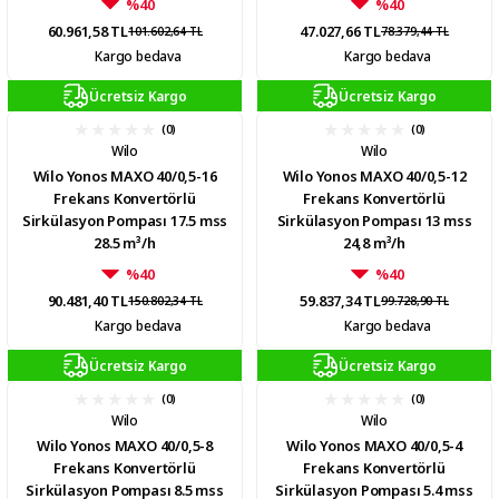
%40
%40
60.961,58 TL
47.027,66 TL
101.602,64 TL
78.379,44 TL
Kargo bedava
Kargo bedava
Ücretsiz Kargo
Ücretsiz Kargo
(0)
(0)
Wilo
Wilo
Wilo Yonos MAXO 40/0,5-16
Wilo Yonos MAXO 40/0,5-12
Frekans Konvertörlü
Frekans Konvertörlü
Sirkülasyon Pompası 17.5 mss
Sirkülasyon Pompası 13 mss
28.5 m³/h
24,8 m³/h
%40
%40
90.481,40 TL
59.837,34 TL
150.802,34 TL
99.728,90 TL
Kargo bedava
Kargo bedava
Ücretsiz Kargo
Ücretsiz Kargo
(0)
(0)
Wilo
Wilo
Wilo Yonos MAXO 40/0,5-8
Wilo Yonos MAXO 40/0,5-4
Frekans Konvertörlü
Frekans Konvertörlü
Sirkülasyon Pompası 8.5 mss
Sirkülasyon Pompası 5.4 mss