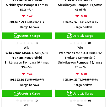
Sirkülasyon Pompası 17 mss
Sirkülasyon Pompası 11,5 mss
53,3 m³/h
43 m³/h
%40
%40
201.837,29 TL
186.257,97 TL
336.395,48 TL
310.429,95 TL
Kargo bedava
Kargo bedava
Ücretsiz Kargo
Ücretsiz Kargo
(0)
(0)
Wilo
Wilo
Wilo Yonos MAXO-D 50/0,5-16
Wilo Yonos MAXO-D 50/0,5-12
Frekans Konvertörlü
Frekans Konvertörlü
Sirkülasyon Pompası 16,4 mss
Sirkülasyon Pompası 12,1 mss
39 m³/h
26 m³/h
%40
%40
191.393,80 TL
125.194,33 TL
318.989,67 TL
208.657,21 TL
Kargo bedava
Kargo bedava
Ücretsiz Kargo
Ücretsiz Kargo
(0)
(0)
Wilo
Wilo