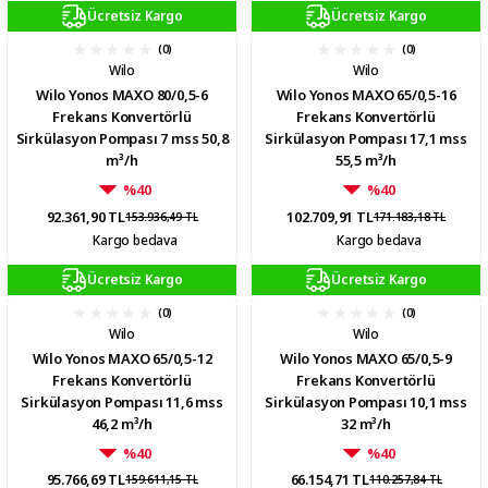
Ücretsiz Kargo
Ücretsiz Kargo
(0)
(0)
Wilo
Wilo
Wilo Yonos MAXO 80/0,5-6
Wilo Yonos MAXO 65/0,5-16
Frekans Konvertörlü
Frekans Konvertörlü
Sirkülasyon Pompası 7 mss 50,8
Sirkülasyon Pompası 17,1 mss
m³/h
55,5 m³/h
%40
%40
92.361,90 TL
102.709,91 TL
153.936,49 TL
171.183,18 TL
Kargo bedava
Kargo bedava
Ücretsiz Kargo
Ücretsiz Kargo
(0)
(0)
Wilo
Wilo
Wilo Yonos MAXO 65/0,5-12
Wilo Yonos MAXO 65/0,5-9
Frekans Konvertörlü
Frekans Konvertörlü
Sirkülasyon Pompası 11,6 mss
Sirkülasyon Pompası 10,1 mss
46,2 m³/h
32 m³/h
%40
%40
95.766,69 TL
66.154,71 TL
159.611,15 TL
110.257,84 TL