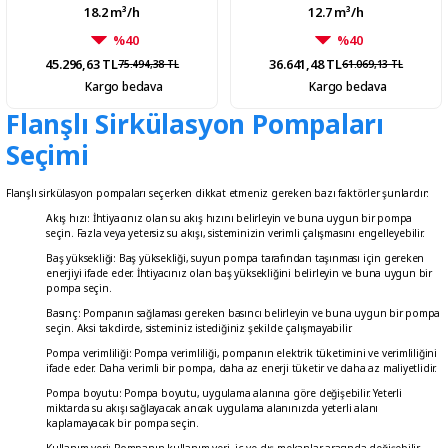
18.2 m³/h
12.7 m³/h
%40
%40
45.296,63 TL
36.641,48 TL
75.494,38 TL
61.069,13 TL
Kargo bedava
Kargo bedava
Flanşlı Sirkülasyon Pompaları
Seçimi
Flanşlı sirkülasyon pompaları seçerken dikkat etmeniz gereken bazı faktörler şunlardır:
Akış hızı: İhtiyacınız olan su akış hızını belirleyin ve buna uygun bir pompa
seçin. Fazla veya yetersiz su akışı, sisteminizin verimli çalışmasını engelleyebilir.
Baş yüksekliği: Baş yüksekliği, suyun pompa tarafından taşınması için gereken
enerjiyi ifade eder. İhtiyacınız olan baş yüksekliğini belirleyin ve buna uygun bir
pompa seçin.
Basınç: Pompanın sağlaması gereken basıncı belirleyin ve buna uygun bir pompa
seçin. Aksi takdirde, sisteminiz istediğiniz şekilde çalışmayabilir.
Pompa verimliliği: Pompa verimliliği, pompanın elektrik tüketimini ve verimliliğini
ifade eder. Daha verimli bir pompa, daha az enerji tüketir ve daha az maliyetlidir.
Pompa boyutu: Pompa boyutu, uygulama alanına göre değişebilir. Yeterli
miktarda su akışı sağlayacak ancak uygulama alanınızda yeterli alanı
kaplamayacak bir pompa seçin.