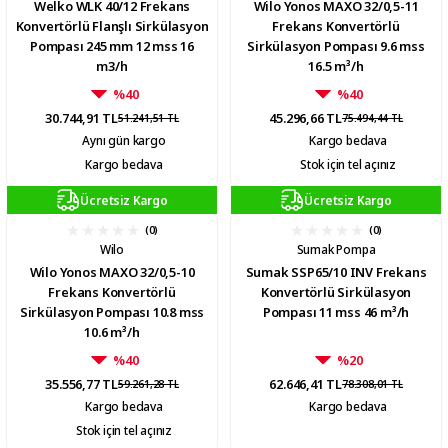
Welko WLK 40/12 Frekans
Wilo Yonos MAXO 32/0,5-11
Konvertörlü Flanşlı Sirkülasyon
Frekans Konvertörlü
Pompası 245 mm 12 mss 16
Sirkülasyon Pompası 9.6 mss
m3/h
16.5 m³/h
%40
%40
30.744,91 TL
45.296,66 TL
51.241,51 TL
75.494,44 TL
Aynı gün kargo
Kargo bedava
Kargo bedava
Stok için tel açınız
Ücretsiz Kargo
Ücretsiz Kargo
(0)
(0)
Wilo
Sumak Pompa
Wilo Yonos MAXO 32/0,5-10
Sumak SSP65/10 INV Frekans
Frekans Konvertörlü
Konvertörlü Sirkülasyon
Sirkülasyon Pompası 10.8 mss
Pompası 11 mss 46 m³/h
10.6 m³/h
%40
%20
35.556,77 TL
62.646,41 TL
59.261,28 TL
78.308,01 TL
Kargo bedava
Kargo bedava
Stok için tel açınız