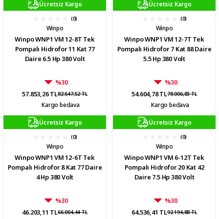
Ücretsiz Kargo
Ücretsiz Kargo
(0)
(0)
Winpo
Winpo
Winpo WNP1 VM 12-8T Tek
Winpo WNP1 VM 12-7T Tek
Pompalı Hidrofor 11 Kat 77
Pompalı Hidrofor 7 Kat 88 Daire
Daire 6.5 Hp 380 Volt
5.5 Hp 380 Volt
%30
%30
57.853,26 TL
54.604,78 TL
82.647,52 TL
78.006,83 TL
Kargo bedava
Kargo bedava
Ücretsiz Kargo
Ücretsiz Kargo
(0)
(0)
Winpo
Winpo
Winpo WNP1 VM 12-6T Tek
Winpo WNP1 VM 6-12T Tek
Pompalı Hidrofor 8 Kat 77 Daire
Pompalı Hidrofor 20 Kat 42
4 Hp 380 Volt
Daire 7.5 Hp 380 Volt
%30
%30
46.203,11 TL
64.536,41 TL
66.004,44 TL
92.194,88 TL