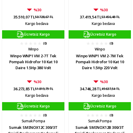
%30
%30
35.510,07 TL
37.419,54 TL
50.728,67 TL
53.456,48 TL
Kargo bedava
Kargo bedava
Ücretsiz Kargo
Ücretsiz Kargo
(0)
(0)
Winpo
Winpo
Winpo WNP1 VM 2-7T Tek
Winpo WNP1 VM 2-7M Tek
Pompalı Hidrofor 10 Kat 10
Pompalı Hidrofor 10 Kat 10
Daire 1.5Hp 380 Volt
Daire 1.5Hp 220 Volt
%30
%30
36.273,85 TL
34.746,28 TL
51.819,79 TL
49.637,54 TL
Kargo bedava
Kargo bedava
Ücretsiz Kargo
Ücretsiz Kargo
(0)
(0)
Sumak Pompa
Sumak Pompa
Sumak SMINOX12C 300/3T
Sumak SMINOX12B 300/3T