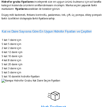
Hidrofor grubu fiyatlarını
inceleyerek size en uygun ürünü bulmanız için sol tarafta
kategori kısmında ürünlerin sınıflandırmasını inceleyin. Marka seçimi yaparak farklı
markaların
fiyatlarını
aralıkları ile beraber görün.
Düşey milli kademeli, frekans kontrollü, paslanmaz, tek, çift, üç pompa, dikey pompalı
farklı özellikleri dolayısıyla farklı fiyatlara sahip.
Kat ve Daire Sayısına Göre En Uygun Hidrofor Fiyatları ve Çeşitleri
1 kat 1 daire için
5 kat 5 daire için
2 kat 2 daire için
6 kat 12 daire için
5 kat 10 daire için
4 kat 8 daire için
5 kat 20 daire için
3 kat 3 daire için
5 kat 5 daire için
5 kat 10 dairelik hidrofor fiyatları
Hızlı Teslimat