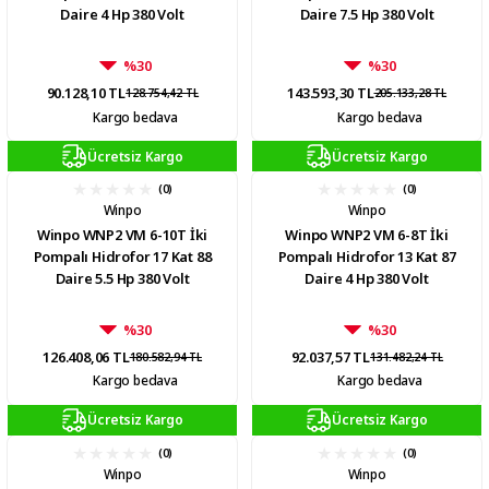
Daire 4 Hp 380 Volt
Daire 7.5 Hp 380 Volt
%30
%30
90.128,10 TL
143.593,30 TL
128.754,42 TL
205.133,28 TL
Kargo bedava
Kargo bedava
Ücretsiz Kargo
Ücretsiz Kargo
(0)
(0)
Winpo
Winpo
Winpo WNP2 VM 6-10T İki
Winpo WNP2 VM 6-8T İki
Pompalı Hidrofor 17 Kat 88
Pompalı Hidrofor 13 Kat 87
Daire 5.5 Hp 380 Volt
Daire 4 Hp 380 Volt
%30
%30
126.408,06 TL
92.037,57 TL
180.582,94 TL
131.482,24 TL
Kargo bedava
Kargo bedava
Ücretsiz Kargo
Ücretsiz Kargo
(0)
(0)
Winpo
Winpo