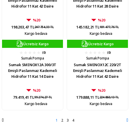
Emişli Paslanmaz Kademeli
Emişli Paslanmaz Kademeli
Hidrofor 11 Kat 42 Daire
Hidrofor 11 Kat 28 Daire
%20
%20
198.203,47 TL
145.182,21 TL
247.754,33 TL
181.477,76 TL
Kargo bedava
Kargo bedava
Ücretsiz Kargo
Ücretsiz Kargo
(0)
(0)
Sumak Pompa
Sumak Pompa
Sumak SMINOX12A 300/3T
Sumak SMINOX12C 220/2T
Emişli Paslanmaz Kademeli
Emişli Paslanmaz Kademeli
Hidrofor 11 Kat 14 Daire
Hidrofor 11 Kat 42 Daire
%20
%20
79.419,41 TL
179.888,11 TL
99.274,27 TL
224.860,13 TL
Kargo bedava
Kargo bedava
1
2
3
4