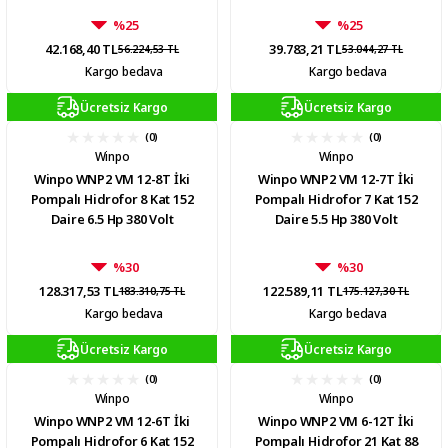
%25
%25
42.168,40 TL
39.783,21 TL
56.224,53 TL
53.044,27 TL
Kargo bedava
Kargo bedava
Ücretsiz Kargo
Ücretsiz Kargo
(0)
(0)
Winpo
Winpo
Winpo WNP2 VM 12-8T İki
Winpo WNP2 VM 12-7T İki
Pompalı Hidrofor 8 Kat 152
Pompalı Hidrofor 7 Kat 152
Daire 6.5 Hp 380 Volt
Daire 5.5 Hp 380 Volt
%30
%30
128.317,53 TL
122.589,11 TL
183.310,75 TL
175.127,30 TL
Kargo bedava
Kargo bedava
Ücretsiz Kargo
Ücretsiz Kargo
(0)
(0)
Winpo
Winpo
Winpo WNP2 VM 12-6T İki
Winpo WNP2 VM 6-12T İki
Pompalı Hidrofor 6 Kat 152
Pompalı Hidrofor 21 Kat 88