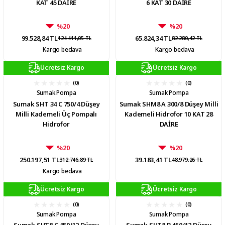
KAT 45 DAİRE
6 KAT 30 DAİRE
%20
%20
99.528,84 TL
65.824,34 TL
124.411,05 TL
82.280,42 TL
Kargo bedava
Kargo bedava
Ücretsiz Kargo
Ücretsiz Kargo
(0)
(0)
Sumak Pompa
Sumak Pompa
Sumak SHT 34 C 750/4 Düşey
Sumak SHM8 A 300/8 Düşey Milli
Milli Kademeli Üç Pompalı
Kademeli Hidrofor 10 KAT 28
Hidrofor
DAİRE
%20
%20
250.197,51 TL
39.183,41 TL
312.746,89 TL
48.979,26 TL
Kargo bedava
Ücretsiz Kargo
Ücretsiz Kargo
(0)
(0)
Sumak Pompa
Sumak Pompa