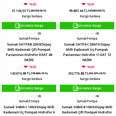
%20
%20
31.134,53 TL
99.887,44 TL
38.918,16 TL
124.859,30 TL
Kargo bedava
Kargo bedava
Ücretsiz Kargo
Ücretsiz Kargo
(0)
(0)
Sumak Pompa
Sumak Pompa
Sumak SHTP8 B 220/8 Düşey
Sumak SHTP8 C 300/10 Düşey
Milli Kademeli Çift Pompalı
Milli Kademeli Üç Pompalı
Paslanmaz Hidrofor 8 KAT 48
Paslanmaz Hidrofor 11 KAT 72
DAİRE
DAİRE
%20
%20
143.074,98 TL
252.776,88 TL
178.843,73 TL
315.971,10 TL
Kargo bedava
Kargo bedava
Ücretsiz Kargo
Ücretsiz Kargo
(0)
(0)
Sumak Pompa
Sumak Pompa
Sumak SHM6 C 100/6 Düşey Milli
Sumak SHM6 B 100/6 Düşey Milli
Kademeli Üç Pompalı Hidrofor 6
Kademeli Çift Pompalı Hidrofor