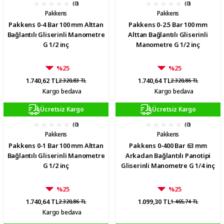
(0)
(0)
Pakkens
Pakkens
Pakkens 0-4 Bar 100 mm Alttan
Pakkens 0-2.5 Bar 100 mm
Bağlantılı Gliserinli Manometre
Alttan Bağlantılı Gliserinli
G 1/2 inç
Manometre G 1/2 inç
%25
%25
1.740,62 TL
1.740,64 TL
2.320,83 TL
2.320,86 TL
Kargo bedava
Kargo bedava
Ücretsiz Kargo
Ücretsiz Kargo
(0)
(0)
Pakkens
Pakkens
Pakkens 0-1 Bar 100 mm Alttan
Pakkens 0-400 Bar 63 mm
Bağlantılı Gliserinli Manometre
Arkadan Bağlantılı Panotipi
G 1/2 inç
Gliserinli Manometre G 1/4 inç
%25
%25
1.740,64 TL
1.099,30 TL
2.320,86 TL
1.465,74 TL
Kargo bedava