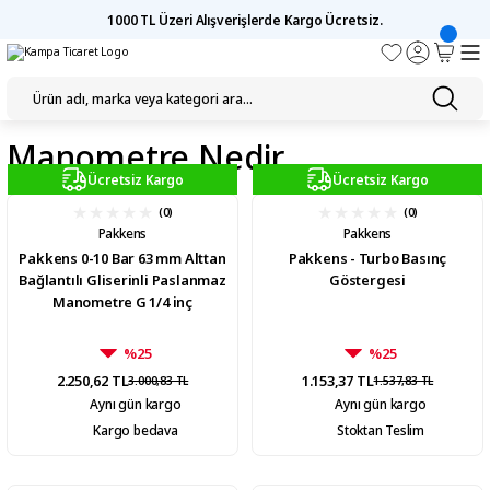
1000 TL Üzeri Alışverişlerde Kargo Ücretsiz.
Manometre Nedir
Ücretsiz Kargo
Ücretsiz Kargo
(0)
(0)
Pakkens
Pakkens
Pakkens 0-10 Bar 63 mm Alttan
Pakkens - Turbo Basınç
Bağlantılı Gliserinli Paslanmaz
Göstergesi
Manometre G 1/4 inç
%25
%25
2.250,62 TL
1.153,37 TL
3.000,83 TL
1.537,83 TL
Aynı gün kargo
Aynı gün kargo
Kargo bedava
Stoktan Teslim