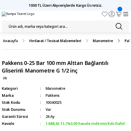
1000 TL Üzeri Alışverişlerde Kargo Ücretsiz.
Anasayfa
Hırdavat / Tesisat Malzemeleri
Manometre
Pak
Pakkens 0-25 Bar 100 mm Alttan Bağlantılı
Gliserinli Manometre G 1/2 inç
(0)
Kategori
Manometre
Marka
Pakkens
Stok Kodu
10040025
Stok Durumu
Var
Garanti Süresi
24 Ay
Havale
1.688,42 TL (%3,00 havale indirimi) Kdv Dahil