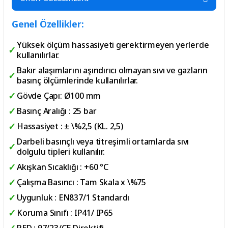
Genel Özellikler:
Yüksek ölçüm hassasiyeti gerektirmeyen yerlerde
kullanılırlar.
Bakır alaşımlarını aşındırıcı olmayan sıvı ve gazların
basınç ölçümlerinde kullanılırlar.
Gövde Çapı: Ø100 mm
Basınç Aralığı : 25 bar
Hassasiyet : ± \%2,5 (KL. 2,5)
Darbeli basınçlı veya titreşimli ortamlarda sıvı
dolgulu tipleri kullanılır.
Akışkan Sıcaklığı : +60 °C
Çalışma Basıncı : Tam Skala x \%75
Uygunluk : EN837/1 Standardı
Koruma Sınıfı : IP41/ IP65
PED : 97/23/CE Direktifi