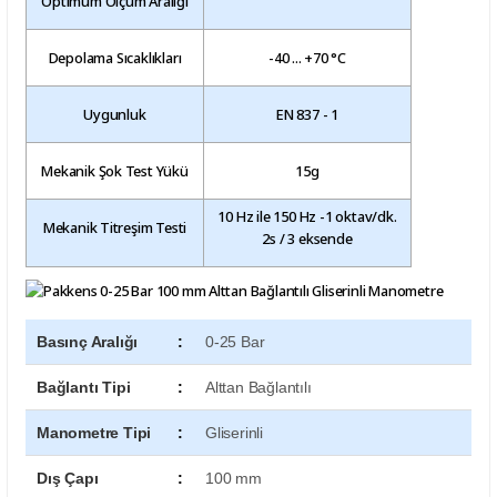
Optimum Ölçüm Aralığı
Depolama Sıcaklıkları
-40 ... +70 °C
Uygunluk
EN 837 - 1
Mekanik Şok Test Yükü
15g
10 Hz ile 150 Hz -1 oktav/dk.
Mekanik Titreşim Testi
2s / 3 eksende
Basınç Aralığı
:
0-25 Bar
Bağlantı Tipi
:
Alttan Bağlantılı
Manometre Tipi
:
Gliserinli
Dış Çapı
:
100 mm