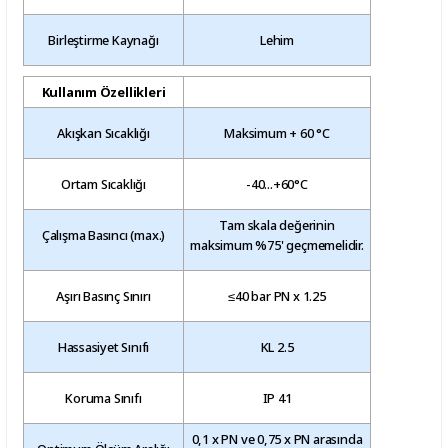
Birleştirme Kaynağı
Lehim
Kullanım Özellikleri
Akışkan Sıcaklığı
Maksimum + 60 °C
Ortam Sıcaklığı
-40...+60°C
Tam skala değerinin
Çalışma Basıncı (max.)
maksimum %75' geçmemelidir.
Aşırı Basınç Sınırı
≤40 bar PN x 1.25
Hassasiyet Sınıfı
KL 2.5
Koruma Sınıfı
IP 41
0,1 x PN ve 0,75 x PN arasında