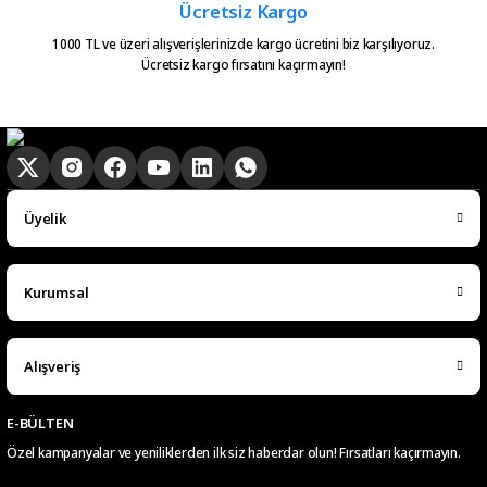
E... E... | 20/05/2026
Ücretsiz Kargo
1000 TL ve üzeri alışverişlerinizde kargo ücretini biz karşılıyoruz.
Ücretsiz kargo fırsatını kaçırmayın!
Ürün güzel
hasan aslan | 03/04/2026
Hızlıca elime ulaştı
emre hasdemir | 15/03/2026
Üyelik
Çok hızlı bir şekilde elimize ulaştı
çok teşekkür ederim
Kurumsal
Ramazan Subaşı | 25/02/2026
Alışveriş
Gayet başarılı hızlı şekilde
aradığın herşeyi buluuorsun
E-BÜLTEN
d... g... | 06/02/2026
Özel kampanyalar ve yeniliklerden ilk siz haberdar olun! Fırsatları kaçırmayın.