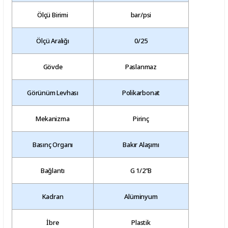
Ölçü Birimi
bar/psi
Ölçü Aralığı
0/25
Gövde
Paslanmaz
Görünüm Levhası
Polikarbonat
Mekanizma
Pirinç
Basınç Organı
Bakır Alaşımı
Bağlantı
G 1/2"B
Kadran
Alüminyum
İbre
Plastik