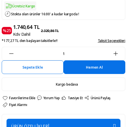
Ücretsiz Kargo
Stokta olan ürünler 16:00' a kadar kargoda !
1.740,64 TL
%25
2.320,86 TL
Kdv Dahil
*177,27 TL den başlayan taksitlerle!!
Taksit Seçenekleri
Sepete Ekle
Hemen Al
Kargo bedava
Yorum Yap
Tavsiye Et
Ürünü Paylaş
Fiyat Alarmı
ÜRÜN ÖZELLİKLERİ