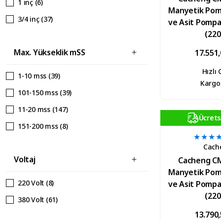
1 inç (6)
41 mss (1)
Manyetik Pom
6-10 m3/h (186)
3/4 inç (37)
ve Asit Pomp
51 mss (1)
76-100 m3/h (15)
(220
61 mss (1)
Max. Yükseklik mSS
17.551
71 mss (1)
Hızlı
1-10 mss (39)
Kargo
101-150 mss (39)
11-20 mss (147)
Ücrets
151-200 mss (8)
21-30 mss (104)
Cach
Voltaj
31-40 mss (136)
Cacheng C
Manyetik Pom
41-50 mss (102)
220 Volt (8)
ve Asit Pomp
51-75 mss (196)
(220
380 Volt (61)
76-100 mss (68)
13.790