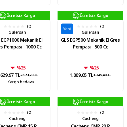
Ücretsiz Kargo
Ücretsiz Kargo
(0)
(0)
Yeni
Gülersan
Gülersan
 EGP1000 Mekanik El
GLS EGP500 Mekanik El Gres
s Pompası - 1000 Cc
Pompası - 500 Cc
%25
%25
.629,97 TL
1.009,05 TL
2.173,29 TL
1.345,40 TL
Kargo bedava
Ücretsiz Kargo
Ücretsiz Kargo
(0)
(0)
Cacheng
Cacheng
Cacheng CMP 15 R
Cacheng CMP 20 R