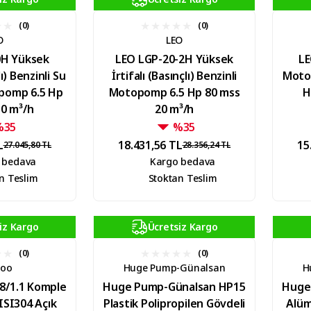
(0)
(0)
O
LEO
0H Yüksek
LEO LGP-20-2H Yüksek
LE
lı) Benzinli Su
İrtifalı (Basınçlı) Benzinli
Moto
pomp 6.5 Hp
Motopomp 6.5 Hp 80 mss
H
30 m³/h
20 m³/h
%35
%35
L
18.431,56 TL
15
27.045,80 TL
28.356,24 TL
 bedava
Kargo bedava
n Teslim
Stoktan Teslim
iz Kargo
Ücretsiz Kargo
(0)
(0)
roo
Huge Pump-Günalsan
H
8/1.1 Komple
Huge Pump-Günalsan HP15
Huge
ISI304 Açık
Plastik Polipropilen Gövdeli
Alüm