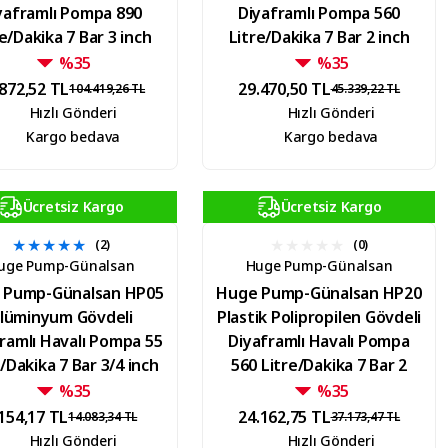
yaframlı Pompa 890
Diyaframlı Pompa 560
e/Dakika 7 Bar 3 inch
Litre/Dakika 7 Bar 2 inch
%35
%35
.872,52 TL
29.470,50 TL
104.419,26 TL
45.339,22 TL
Hızlı Gönderi
Hızlı Gönderi
Kargo bedava
Kargo bedava
Ücretsiz Kargo
Ücretsiz Kargo
(2)
(0)
uge Pump-Günalsan
Huge Pump-Günalsan
 Pump-Günalsan HP05
Huge Pump-Günalsan HP20
lüminyum Gövdeli
Plastik Polipropilen Gövdeli
ramlı Havalı Pompa 55
Diyaframlı Havalı Pompa
/Dakika 7 Bar 3/4 inch
560 Litre/Dakika 7 Bar 2
inch
%35
%35
154,17 TL
24.162,75 TL
14.083,34 TL
37.173,47 TL
Hızlı Gönderi
Hızlı Gönderi