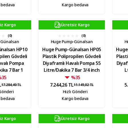
 bedava
Kargo bedava
iz Kargo
Ücretsiz Kargo
(0)
(0)
-Günalsan
Huge Pump-Günalsan
H
nalsan HP10
Huge Pump-Günalsan HP05
Huge
opilen Gövdeli
Plastik Polipropilen Gövdeli
Plast
avalı Pompa
Diyaframlı Havalı Pompa 55
Diyaf
kika 7 Bar 1
Litre/Dakika 7 Bar 3/4 inch
L
ch
%35
%35
L
7.244,26 TL
5
17.284,40 TL
11.145,02 TL
 Gönderi
Hızlı Gönderi
 bedava
Kargo bedava
iz Kargo
Ücretsiz Kargo