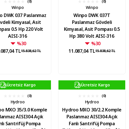
(0)
(0)
Winpo
Winpo
o DWK 037 Paslanmaz
Winpo DWK 037T
vdeli Kimyasal, Asit
Paslanmaz Gövdeli
pası 0.5 Hp 220 Volt
Kimyasal, Asit Pompası 0.5
AISI-316
Hp 380 Volt AISI-316
%30
%30
.087,04 TL
11.087,04 TL
15.838,62 TL
15.838,62 TL
Ücretsiz Kargo
Ücretsiz Kargo
(0)
(0)
Hydroo
Hydroo
oo MXO 35/3.0 Komple
Hydroo MXO 30/2.2 Komple
lanmaz AISI304 Açık
Paslanmaz AISI304 Açık
nlı Santrifüj Pompa
Fanlı Santrifüj Pompa