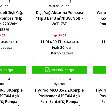
(0)
(0)
Sound
Water Sound
eli Dişli Yağ,
Dişli Yağ Aktarma Pompası
Winp
 Pompası 1Hp
1Hp 3 Bar 3 m³/h 380 Volt -
Gö
h 220 Volt -
WCB 75T
Pom
5SSM
%23
%23
L
11.914,39 TL
11
38.007,37 TL
15.473,23 TL
 bedava
Hızlı Gönderi
Kargo bedava
iz Kargo
Ücretsiz Kargo
(0)
(0)
roo
Hydroo
0/3.0 Komple
Hydroo MXO 35/2.2 Komple
Hydr
ISI304 Açık
Paslanmaz AISI304 Açık
Pas
ifüj Pompa
Fanlı Santrifüj Pompa
Fa