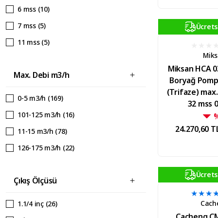
4 kW (55)
6 mss (10)
60 HP (1)
4.7 kW (2)
7 mss (5)
Ücrets
7.5 HP (51)
45 kW (2)
11 mss (5)
8.5 HP (1)
5.5 kW (51)
Mik
13 mss (4)
6.3 kW (1)
Miksan HCA 0
Max. Debi m3/h
14 mss (5)
Boryağ Pompa
7.5 kW (38)
(Trifaze) max.
22 mss (4)
0-5 m3/h (169)
9.2 kW (9)
32 mss 
23 mss (5)
101-125 m3/h (16)
32 mss (4)
24.270,60 T
11-15 m3/h (78)
40 mss (4)
126-175 m3/h (22)
55 mss (5)
16-25 m3/h (145)
70 mss (4)
Ücrets
Çıkış Ölçüsü
176-250 m3/h (12)
100 mss (4)
26-50 m3/h (163)
Cach
1.1/4 inç (26)
21 mss (1)
51-75 m3/h (67)
Cacheng C