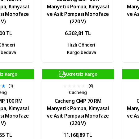
pa, Kimyasal
Manyetik Pompa, Kimyasal
Many
ası Monofaze
ve Asit Pompası Monofaze
ve A
 V)
(220 V)
,00 TL
6.302,81 TL
 Gönderi
Hızlı Gönderi
 bedava
Kargo bedava
iz Kargo
Ücretsiz Kargo
(1)
(0)
eng
Cacheng
MP 100 RM
Cacheng CMP 70 RM
pa, Kimyasal
Manyetik Pompa, Kimyasal
Many
ası Monofaze
ve Asit Pompası Monofaze
ve A
 V)
(220 V)
,55 TL
11.168,89 TL