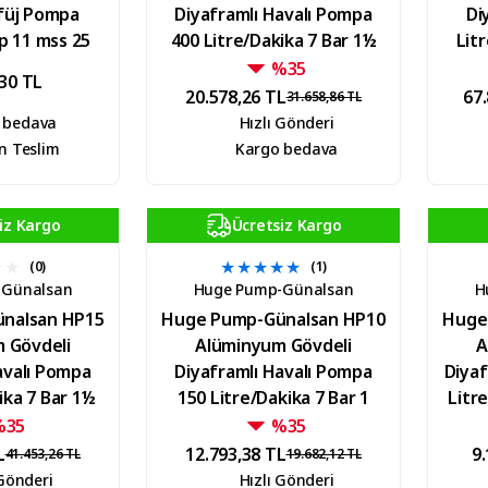
ifüj Pompa
Diyaframlı Havalı Pompa
Di
Hp 11 mss 25
400 Litre/Dakika 7 Bar 1½
Litr
/h
inch
%35
,30 TL
20.578,26 TL
67
31.658,86 TL
 bedava
Hızlı Gönderi
n Teslim
Kargo bedava
iz Kargo
Ücretsiz Kargo
(0)
(1)
-Günalsan
Huge Pump-Günalsan
H
nalsan HP15
Huge Pump-Günalsan HP10
Huge
 Gövdeli
Alüminyum Gövdeli
A
avalı Pompa
Diyaframlı Havalı Pompa
Diyaf
ika 7 Bar 1½
150 Litre/Dakika 7 Bar 1
Litre
ch
inch
%35
%35
L
12.793,38 TL
9.
41.453,26 TL
19.682,12 TL
 Gönderi
Hızlı Gönderi