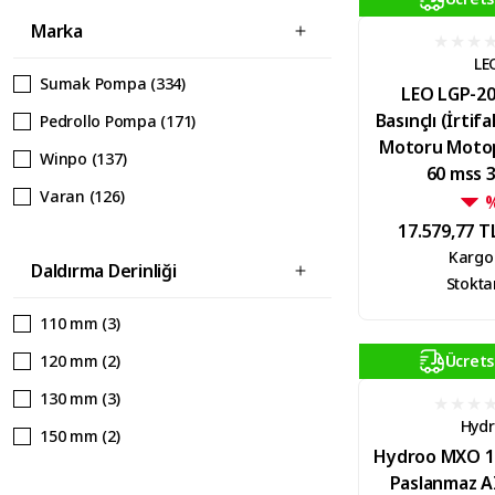
Marka
LE
Sumak Pompa (334)
LEO LGP-2
Basınçlı (İrtifa
Pedrollo Pompa (171)
Motoru Moto
Winpo (137)
60 mss 
Varan (126)
17.579,77 T
Miksan (106)
Kargo
Daldırma Derinliği
LEO (42)
Stokta
Antech (41)
110 mm (3)
Hydroo (19)
120 mm (2)
Ücrets
Water Sound (18)
130 mm (3)
Cacheng (16)
Hyd
150 mm (2)
Hydroo MXO 1
Huge Pump-Günalsan (15)
155 mm (1)
Paslanmaz A