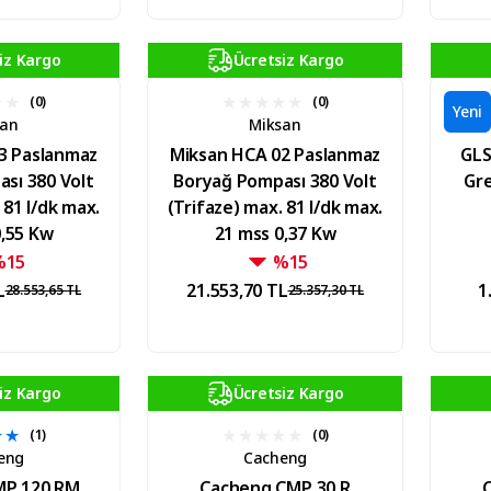
iz Kargo
Ücretsiz Kargo
(0)
(0)
Yeni
san
Miksan
3 Paslanmaz
Miksan HCA 02 Paslanmaz
GLS
sı 380 Volt
Boryağ Pompası 380 Volt
Gre
 81 l/dk max.
(Trifaze) max. 81 l/dk max.
0,55 Kw
21 mss 0,37 Kw
%15
%15
L
21.553,70 TL
1
28.553,65 TL
25.357,30 TL
iz Kargo
Ücretsiz Kargo
(1)
(0)
eng
Cacheng
MP 120 RM
Cacheng CMP 30 R