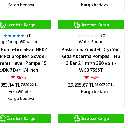
Kargo bedava
Kargo bedava
Ücretsiz Kargo
Ücretsiz Kargo
(1)
(0)
uge Pump-Günalsan
Water Sound
 Pump-Günalsan HP02
Paslanmaz Gövdeli Dişli Yağ,
ik Polipropilen Gövdeli
Gıda Aktarma Pompası 1Hp
ramlı Havalı Pompa 15
3 Bar 2.1 m³/h 380 Volt -
t/Dk 7 Bar 1/4 inch
WCB 75SST
%35
%23
.083,14 TL
29.265,67 TL
7.820,22 TL
38.007,37 TL
Hızlı Gönderi
Kargo bedava
Kargo bedava
Ücretsiz Kargo
Ücretsiz Kargo