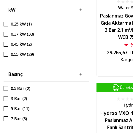
164 mm (1)
2.5 Lt/h (1)
Water 
kW
0.8 Hp (1)
185 mm (1)
Paslanmaz Gövd
0.85 HP (10)
206 mm (1)
Gıda Aktarma
0.25 kW (1)
3 Bar 2.1 m³/
1 HP (97)
227 mm (1)
0.37 kW (33)
WCB 7
1.1 Hp (1)
0.45 kW (2)
1.2 HP (2)
29.265,67 T
0.55 kW (29)
Kargo
1.3 HP (3)
0.65 kW (10)
1.35 HP (3)
Basınç
0.75 kW (96)
1.5 HP (114)
0.80 kW (2)
Ücrets
0.5 Bar (2)
1.75 HP (1)
0.9 kW (2)
3 Bar (2)
1.8 HP (6)
1.0 kW (3)
Hyd
5 Bar (11)
10 HP (37)
Hydroo MXO 4
1.1 kW (113)
7 Bar (8)
Paslanmaz A
12.5 HP (13)
1.35 kW (7)
Fanlı Santr
10 Bar (9)
15 HP (31)