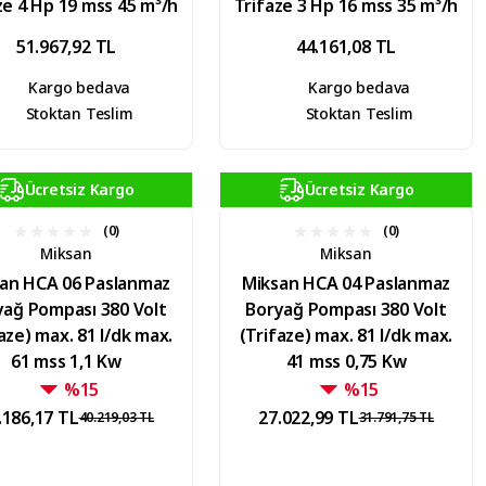
ze 4 Hp 19 mss 45 m³/h
Trifaze 3 Hp 16 mss 35 m³/h
51.967,92 TL
44.161,08 TL
Kargo bedava
Kargo bedava
Stoktan Teslim
Stoktan Teslim
Ücretsiz Kargo
Ücretsiz Kargo
(0)
(0)
Miksan
Miksan
an HCA 06 Paslanmaz
Miksan HCA 04 Paslanmaz
yağ Pompası 380 Volt
Boryağ Pompası 380 Volt
aze) max. 81 l/dk max.
(Trifaze) max. 81 l/dk max.
61 mss 1,1 Kw
41 mss 0,75 Kw
%15
%15
.186,17 TL
27.022,99 TL
40.219,03 TL
31.791,75 TL