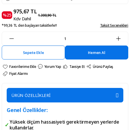
975,67 TL
%25
1.300,90 TL
Kdv Dahil
*99,36 TL den başlayan taksitlerle!!
Taksit Seçenekleri
Sepete Ekle
Hemen Al
Yorum Yap
Tavsiye Et
Ürünü Paylaş
Fiyat Alarmı
ÜRÜN ÖZELLİKLERİ
Genel Özellikler:
Yüksek ölçüm hassasiyeti gerektirmeyen yerlerde
kullanılırlar.