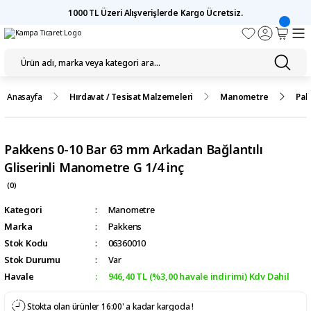
1000 TL Üzeri Alışverişlerde Kargo Ücretsiz.
Anasayfa
Hırdavat / Tesisat Malzemeleri
Manometre
Pak
Pakkens 0-10 Bar 63 mm Arkadan Bağlantılı
Gliserinli Manometre G 1/4 inç
(0)
Kategori
Manometre
Marka
Pakkens
Stok Kodu
06360010
Stok Durumu
Var
Havale
946,40 TL (%3,00 havale indirimi) Kdv Dahil
Stokta olan ürünler 16:00' a kadar kargoda !