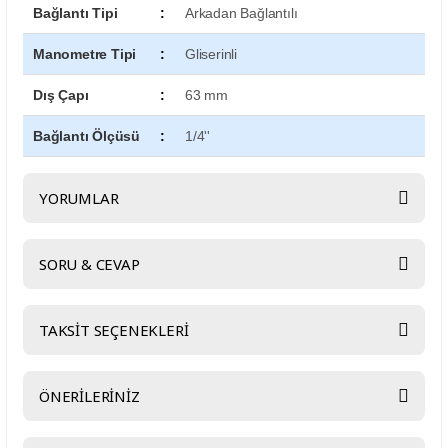
Bağlantı Tipi
:
Arkadan Bağlantılı
Manometre Tipi
:
Gliserinli
Dış Çapı
:
63 mm
Bağlantı Ölçüsü
:
1/4''
YORUMLAR
SORU & CEVAP
Bu ürüne ilk yorumu siz yapın!
TAKSİT SEÇENEKLERİ
Yorum Yaz
Ürün hakkında henüz soru sorulmamış.
ÖNERİLERİNİZ
Soru Sor
Bu ürünün fiyat bilgisi, resim, ürün açıklamalarında ve diğer