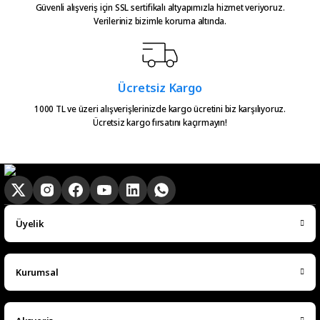
alinca tum asamalar mail olatak
Güvenli alışveriş için SSL sertifikalı altyapımızla hizmet veriyoruz.
bilgilendirme yapiliyor ve ayni
Verileriniz bizimle koruma altında.
gun kargoya verilmesini
sagladiginiz icin tesekkurler
kampa
E... E... | 20/05/2026
Ücretsiz Kargo
1000 TL ve üzeri alışverişlerinizde kargo ücretini biz karşılıyoruz.
Ücretsiz kargo fırsatını kaçırmayın!
Ürün güzel
hasan aslan | 03/04/2026
Hızlıca elime ulaştı
emre hasdemir | 15/03/2026
Üyelik
Çok hızlı bir şekilde elimize ulaştı
çok teşekkür ederim
Kurumsal
Ramazan Subaşı | 25/02/2026