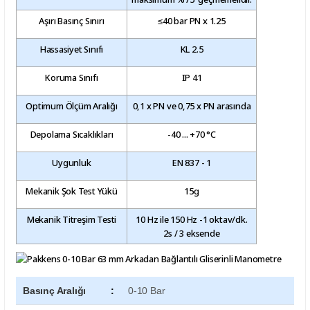
Aşırı Basınç Sınırı
≤40 bar PN x 1.25
Hassasiyet Sınıfı
KL 2.5
Koruma Sınıfı
IP 41
Optimum Ölçüm Aralığı
0,1 x PN ve 0,75 x PN arasında
Depolama Sıcaklıkları
-40 ... +70 °C
Uygunluk
EN 837 - 1
Mekanik Şok Test Yükü
15g
Mekanik Titreşim Testi
10 Hz ile 150 Hz -1 oktav/dk.
2s / 3 eksende
Basınç Aralığı
:
0-10 Bar