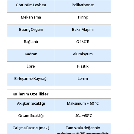
Görünüm Levhası
Polikarbonat
Mekanizma
Pirinç
Basınç Organı
Bakır Alaşımı
Bağlantı
G 1/4’’ B
Kadran
Alüminyum
İbre
Plastik
Birleştirme Kaynağı
Lehim
Kullanım Özellikleri
Akışkan Sıcaklığı
Maksimum + 60 °C
Ortam Sıcaklığı
-40...+60°C
Çalışma Basıncı (max.)
Tam skala değerinin
maksimum %75' geçmemelidir.