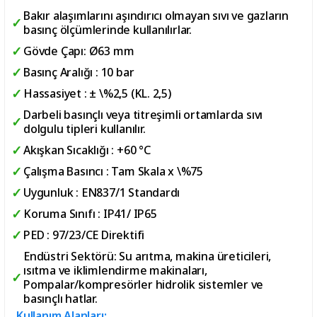
Bakır alaşımlarını aşındırıcı olmayan sıvı ve gazların
basınç ölçümlerinde kullanılırlar.
Gövde Çapı: Ø63 mm
Basınç Aralığı : 10 bar
Hassasiyet : ± \%2,5 (KL. 2,5)
Darbeli basınçlı veya titreşimli ortamlarda sıvı
dolgulu tipleri kullanılır.
Akışkan Sıcaklığı : +60 °C
Çalışma Basıncı : Tam Skala x \%75
Uygunluk : EN837/1 Standardı
Koruma Sınıfı : IP41/ IP65
PED : 97/23/CE Direktifi
Endüstri Sektörü: Su arıtma, makina üreticileri,
ısıtma ve iklimlendirme makinaları,
Pompalar/kompresörler hidrolik sistemler ve
basınçlı hatlar.
Kullanım Alanları: