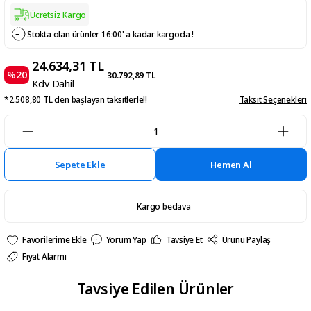
Ücretsiz Kargo
Stokta olan ürünler 16:00' a kadar kargoda !
24.634,31 TL
%20
30.792,89 TL
Kdv Dahil
*2.508,80 TL den başlayan taksitlerle!!
Taksit Seçenekleri
Sepete Ekle
Hemen Al
Kargo bedava
Yorum Yap
Tavsiye Et
Ürünü Paylaş
Fiyat Alarmı
Tavsiye Edilen Ürünler