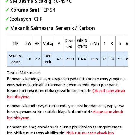
Sıvı Basma Sıcaklığı : 0-45 °C
Koruma Sınıfı : IP 54
İzolasyon: CI.F
Mekanik Salmastra: Seramik / Karbon
Devir
GİRİŞ
TİP
kW
HP
Voltaj
A
m³/h
1
3
5
6
d/d
ÇIKIŞ
SYMT8-
380
1.6
2.2
4.8
2900
1.1/4"
mss
78
70
50
38
2
220/6
Volt
Tesisat Malzemeleri
Pompanız kendisiyle aynı seviyeden yada üst koddan emiş yapıyorsa
emiş hattında çekvalf kullanmanız geremektedir. Ayrıcı pompanın
basma hattında da mutlaka çekvaf kullanılmalıdır.
Çekvalf satın almak
için tıklayınız.
Pompanız kendi seviyesinin altında yani eksi koddan emiş yapıyorsa
hava yapmaması için mutlaka klape kullanılmalıdır.
Klape satın almak
için tıklayınız.
Pompanızın emiş anında suda oluşan pisliklerden zarar görmemesi
için pislik tutucu satın alabilirsiniz.
Pislik tutucu satın almak için