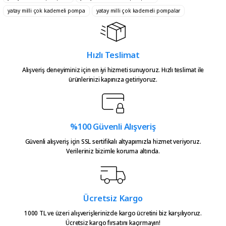
Süper hızlı kargo iyi ürün
yatay milli çok kademeli pompa
Ürün fiyatı diğer sitelerden daha pahalı.
yatay milli çok kademeli pompalar
emeğine sağlık üretenlerin,
Bu ürüne benzer farklı alternatifler olmalı.
teşekkürler.
Atakan Kasapoğlu | 23/07/2026
Hızlı Teslimat
Alışveriş deneyiminiz için en iyi hizmeti sunuyoruz. Hızlı teslimat ile
Hızlıca kargo elime ulaştı
ürünlerinizi kapınıza getiriyoruz.
emeğinize sağlık çok teşekkürler
Gönder
Serkan Çağdavul | 13/06/2026
%100 Güvenli Alışveriş
Urun takibiniz cok guzel. Urunu
alinca tum asamalar mail olatak
Güvenli alışveriş için SSL sertifikalı altyapımızla hizmet veriyoruz.
bilgilendirme yapiliyor ve ayni
Verileriniz bizimle koruma altında.
gun kargoya verilmesini
sagladiginiz icin tesekkurler
kampa
E... E... | 20/05/2026
Ücretsiz Kargo
1000 TL ve üzeri alışverişlerinizde kargo ücretini biz karşılıyoruz.
Ücretsiz kargo fırsatını kaçırmayın!
Ürün güzel