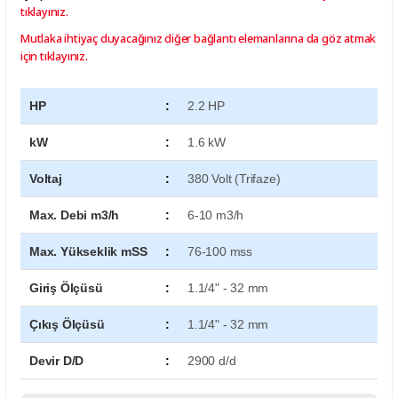
tıklayınız.
Mutlaka ihtiyaç duyacağınız diğer bağlantı elemanlarına da göz atmak
için tıklayınız.
HP
:
2.2 HP
kW
:
1.6 kW
Voltaj
:
380 Volt (Trifaze)
Max. Debi m3/h
:
6-10 m3/h
Max. Yükseklik mSS
:
76-100 mss
Giriş Ölçüsü
:
1.1/4" - 32 mm
Çıkış Ölçüsü
:
1.1/4" - 32 mm
Devir D/D
:
2900 d/d