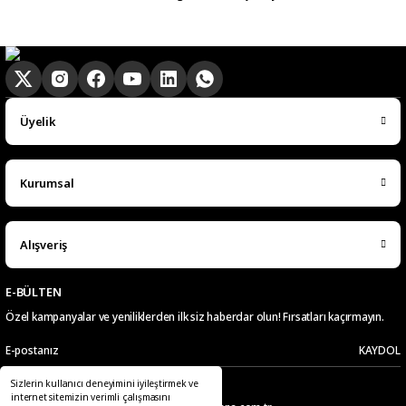
hasan aslan | 03/04/2026
Hızlıca elime ulaştı
emre hasdemir | 15/03/2026
Üyelik
Çok hızlı bir şekilde elimize ulaştı
çok teşekkür ederim
Kurumsal
Ramazan Subaşı | 25/02/2026
Alışveriş
Gayet başarılı hızlı şekilde
aradığın herşeyi buluuorsun
E-BÜLTEN
d... g... | 06/02/2026
Özel kampanyalar ve yeniliklerden ilk siz haberdar olun! Fırsatları kaçırmayın.
KAYDOL
Uygun fiyatlı, kaliteli ürünler var.
Paketleme ve Kargolama Üzmedi.
Sizlerin kullanıcı deneyimini iyileştirmek ve
Teşekkürler.
Telefon
E-Posta
internet sitemizin verimli çalışmasını