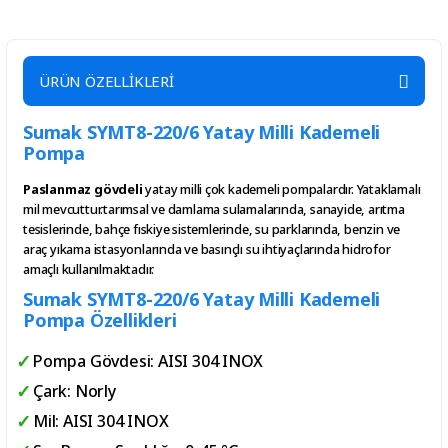
Fittings
Fittings
1.1/4''
ÜRÜN ÖZELLİKLERİ
Te
Sumak SYMT8-220/6 Yatay Milli Kademeli
Pompa
207,00
TL
Paslanmaz gövdeli
yatay milli çok kademeli pompalardır. Yataklamalı
mil mevcuttur.tarımsal ve damlama sulamalarında, sanayide, arıtma
tesislerinde, bahçe fıskiye sistemlerinde, su parklarında, benzin ve
araç yıkama istasyonlarında ve basınçlı su ihtiyaçlarında hidrofor
amaçlı kullanılmaktadır.
Sumak SYMT8-220/6 Yatay Milli Kademeli
Pompa Özellikleri
Pompa Gövdesi: AISI 304 INOX
Çark: Norly
Mil: AISI 304 INOX