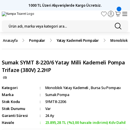
1000 TL Üzeri Alışverişlerde Kargo Ücretsiz.
Anasayfa
Pompalar
Yatay Kademeli Pompalar
Monoblok Y
Sumak SYMT 8-220/6 Yatay Milli Kademeli Pompa
Trifaze (380V) 2.2HP
(0)
Kategori
Monoblok Yatay Kademeli
,
Bursa Su Pompası
Marka
Sumak Pompa
Stok Kodu
SYMT8-2206
Stok Durumu
Var
Garanti Süresi
24 Ay
Havale
23.895,28 TL (%3,00 havale indirimi) Kdv Dahil