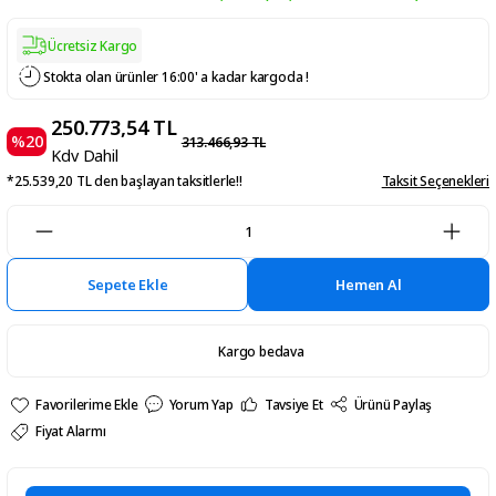
Ücretsiz Kargo
Stokta olan ürünler 16:00' a kadar kargoda !
250.773,54 TL
%20
313.466,93 TL
Kdv Dahil
*25.539,20 TL den başlayan taksitlerle!!
Taksit Seçenekleri
Sepete Ekle
Hemen Al
Kargo bedava
Yorum Yap
Tavsiye Et
Ürünü Paylaş
Fiyat Alarmı