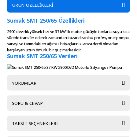
ÜRÜN ÖZELLİKLERİ
Sumak SMT 250/65 Özellikleri
2900 devirlik yüksek hızı ve 37 kW'lık motor gücüyle tonlarca suyu kısa
sürede transfer ederek zamandan kazandıran bu profesyonel pompa,
sanayi ve tarımdaki en ağır su ihtiyaçlarınızı arıza derdi olmadan
karşılayan uzun ömürlü bir güç merkezidir.
Sumak SMT 250/65 Verileri
YORUMLAR
SORU & CEVAP
Bu ürüne ilk yorumu siz yapın!
TAKSİT SEÇENEKLERİ
Yorum Yaz
Ürün hakkında henüz soru sorulmamış.