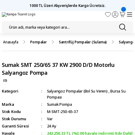
1000 TL Üzeri Alışverişlerde Kargo Ücretsiz.
Anasayfa
Pompalar
Santrifüj Pompalar (Sulama)
Salyango
Sumak SMT 250/65 37 KW 2900 D/D Motorlu
Salyangoz Pompa
(0)
Kategori
Salyangoz Pompalar (Bol Su Veren)
,
Bursa Su
Pompası
Marka
Sumak Pompa
Stok Kodu
M-SMT-250-65-37
Stok Durumu
Var
Garanti Süresi
24 Ay
Havale
243.250,33 TL (%3,00 havale indirimi) Kdv Dahil