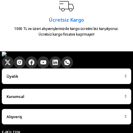
Serkan Çağdavul | 13/06/2026
Urun takibiniz cok guzel. Urunu
Ücretsiz Kargo
alinca tum asamalar mail olatak
bilgilendirme yapiliyor ve ayni
1000 TL ve üzeri alışverişlerinizde kargo ücretini biz karşılıyoruz.
Ücretsiz kargo fırsatını kaçırmayın!
gun kargoya verilmesini
sagladiginiz icin tesekkurler
kampa
E... E... | 20/05/2026
Ürün güzel
Üyelik
hasan aslan | 03/04/2026
Kurumsal
Hızlıca elime ulaştı
emre hasdemir | 15/03/2026
Alışveriş
Çok hızlı bir şekilde elimize ulaştı
çok teşekkür ederim
E-BÜLTEN