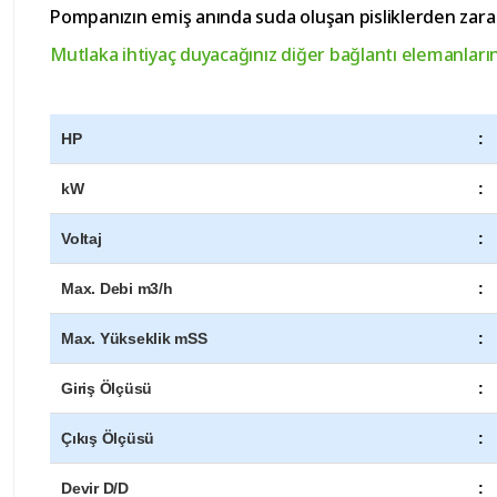
Pompanızın emiş anında suda oluşan pisliklerden zarar 
Mutlaka ihtiyaç duyacağınız diğer bağlantı elemanlarına
HP
:
kW
:
Voltaj
:
Max. Debi m3/h
:
Max. Yükseklik mSS
:
Giriş Ölçüsü
:
Çıkış Ölçüsü
:
Devir D/D
: