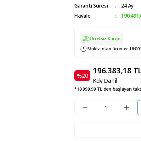
Garanti Süresi
24 Ay
Havale
190.491,
Ücretsiz Kargo
Stokta olan ürünler 16:00
196.383,18 T
%20
Kdv Dahil
*19.999,99 TL den başlayan taksi