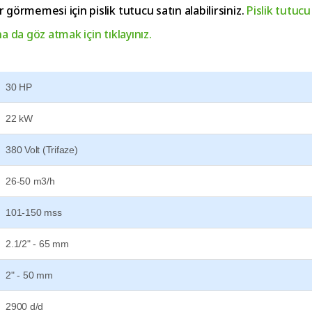
görmemesi için pislik tutucu satın alabilirsiniz.
Pislik tutucu
 da göz atmak için tıklayınız.
30 HP
22 kW
380 Volt (Trifaze)
26-50 m3/h
101-150 mss
2.1/2" - 65 mm
2" - 50 mm
2900 d/d