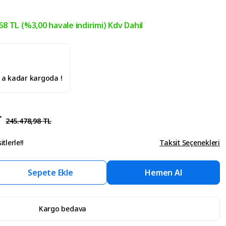
68 TL (%3,00 havale indirimi) Kdv Dahil
' a kadar kargoda !
L
245.478,98 TL
tlerle!!
Taksit Seçenekleri
Sepete Ekle
Hemen Al
Kargo bedava