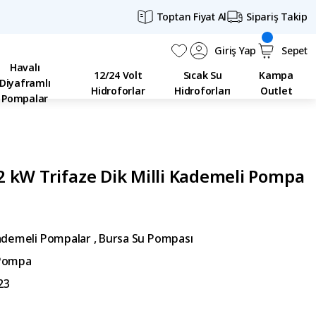
Toptan Fiyat Al
Sipariş Takip
Giriş Yap
Sepet
Havalı
12/24 Volt
Sıcak Su
Kampa
Diyaframlı
Hidroforlar
Hidroforları
Outlet
Pompalar
 kW Trifaze Dik Milli Kademeli Pompa
ademeli Pompalar
,
Bursa Su Pompası
Pompa
23