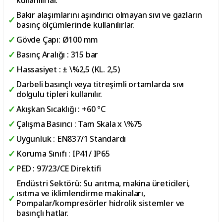
Bakır alaşımlarını aşındırıcı olmayan sıvı ve gazların
basınç ölçümlerinde kullanılırlar.
Gövde Çapı: Ø100 mm
Basınç Aralığı : 315 bar
Hassasiyet : ± \%2,5 (KL. 2,5)
Darbeli basınçlı veya titreşimli ortamlarda sıvı
dolgulu tipleri kullanılır.
Akışkan Sıcaklığı : +60 °C
Çalışma Basıncı : Tam Skala x \%75
Uygunluk : EN837/1 Standardı
Koruma Sınıfı : IP41/ IP65
PED : 97/23/CE Direktifi
Endüstri Sektörü: Su arıtma, makina üreticileri,
ısıtma ve iklimlendirme makinaları,
Pompalar/kompresörler hidrolik sistemler ve
basınçlı hatlar.