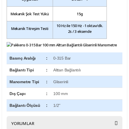
Mekanik Şok Test Yükü
15g
10 Hz ile 150 Hz -1 oktav/dk.
Mekanik Titreşim Testi
2s / 3 eksende
Basınç Aralığı
:
0-315 Bar
Bağlantı Tipi
:
Alttan Bağlantılı
Manometre Tipi
:
Gliserinli
Dış Çapı
:
100 mm
Bağlantı Ölçüsü
:
1/2''
YORUMLAR