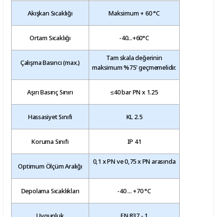
Akışkan Sıcaklığı
Maksimum + 60 °C
Ortam Sıcaklığı
-40...+60°C
Tam skala değerinin
Çalışma Basıncı (max.)
maksimum %75' geçmemelidir.
Aşırı Basınç Sınırı
≤40 bar PN x 1.25
Hassasiyet Sınıfı
KL 2.5
Koruma Sınıfı
IP 41
0,1 x PN ve 0,75 x PN arasında
Optimum Ölçüm Aralığı
Depolama Sıcaklıkları
-40 ... +70 °C
Uygunluk
EN 837 - 1