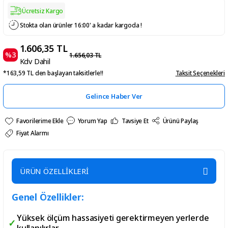
Ücretsiz Kargo
Stokta olan ürünler 16:00' a kadar kargoda !
1.606,35 TL
%3
1.656,03 TL
Kdv Dahil
*163,59 TL den başlayan taksitlerle!!
Taksit Seçenekleri
Gelince Haber Ver
Yorum Yap
Tavsiye Et
Ürünü Paylaş
Fiyat Alarmı
ÜRÜN ÖZELLİKLERİ
Genel Özellikler:
Yüksek ölçüm hassasiyeti gerektirmeyen yerlerde
kullanılırlar.