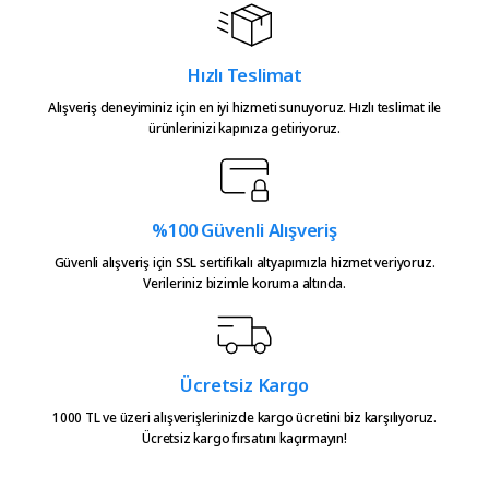
Bu ürüne benzer farklı alternatifler olmalı.
teşekkürler.
Atakan Kasapoğlu | 23/07/2026
Hızlı Teslimat
Alışveriş deneyiminiz için en iyi hizmeti sunuyoruz. Hızlı teslimat ile
Hızlıca kargo elime ulaştı
ürünlerinizi kapınıza getiriyoruz.
emeğinize sağlık çok teşekkürler
Gönder
Serkan Çağdavul | 13/06/2026
%100 Güvenli Alışveriş
Urun takibiniz cok guzel. Urunu
alinca tum asamalar mail olatak
Güvenli alışveriş için SSL sertifikalı altyapımızla hizmet veriyoruz.
bilgilendirme yapiliyor ve ayni
Verileriniz bizimle koruma altında.
gun kargoya verilmesini
sagladiginiz icin tesekkurler
kampa
E... E... | 20/05/2026
Ücretsiz Kargo
1000 TL ve üzeri alışverişlerinizde kargo ücretini biz karşılıyoruz.
Ücretsiz kargo fırsatını kaçırmayın!
Ürün güzel
hasan aslan | 03/04/2026