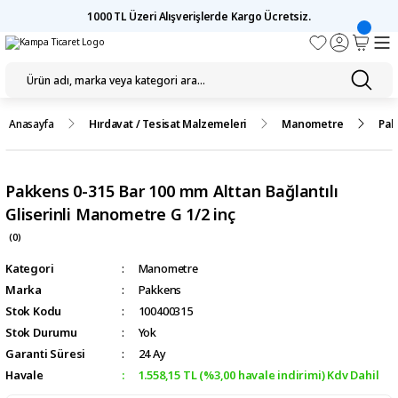
1000 TL Üzeri Alışverişlerde Kargo Ücretsiz.
Anasayfa
Hırdavat / Tesisat Malzemeleri
Manometre
Pak
Pakkens 0-315 Bar 100 mm Alttan Bağlantılı
Gliserinli Manometre G 1/2 inç
(0)
Kategori
Manometre
Marka
Pakkens
Stok Kodu
100400315
Stok Durumu
Yok
Garanti Süresi
24 Ay
Havale
1.558,15 TL (%3,00 havale indirimi) Kdv Dahil