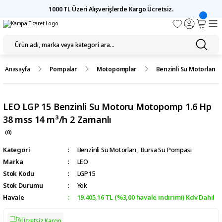
1000 TL Üzeri Alışverişlerde Kargo Ücretsiz.
Anasayfa
Pompalar
Motopomplar
Benzinli Su Motorları
LEO LGP 15 Benzinli Su Motoru Motopomp 1.6 Hp
38 mss 14 m³/h 2 Zamanlı
(0)
Kategori
Benzinli Su Motorları
,
Bursa Su Pompası
Marka
LEO
Stok Kodu
LGP15
Stok Durumu
Yok
Havale
19.405,16 TL (%3,00 havale indirimi) Kdv Dahil
Ücretsiz Kargo