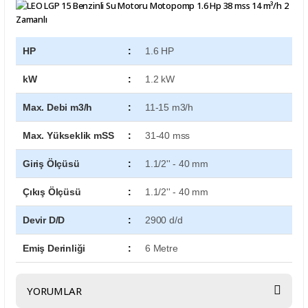
HP
:
1.6 HP
kW
:
1.2 kW
Max. Debi m3/h
:
11-15 m3/h
Max. Yükseklik mSS
:
31-40 mss
Giriş Ölçüsü
:
1.1/2'' - 40 mm
Çıkış Ölçüsü
:
1.1/2'' - 40 mm
Devir D/D
:
2900 d/d
Emiş Derinliği
:
6 Metre
YORUMLAR