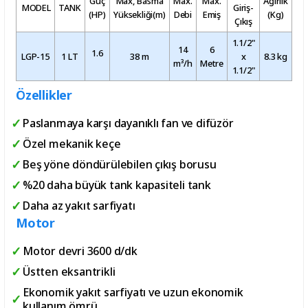
Güç
Max, Basma
Max.
Max.
Ağırlık
MODEL
TANK
Giriş-
(HP)
Yüksekliği(m)
Debi
Emiş
(Kg)
Çıkış
1.1/2"
14
6
1.6
LGP-15
1 LT
38 m
x
8.3 kg
m³/h
Metre
1.1/2"
Özellikler
Paslanmaya karşı dayanıklı fan ve difüzör
Özel mekanik keçe
Beş yöne döndürülebilen çıkış borusu
%20 daha büyük tank kapasiteli tank
Daha az yakıt sarfiyatı
Motor
Motor devri 3600 d/dk
Üstten eksantrikli
Ekonomik yakıt sarfiyatı ve uzun ekonomik
kullanım ömrü