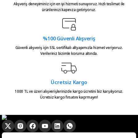
Bu ürüne benzer farklı alternatifler olmalı.
teşekkürler.
Alışveriş deneyiminiz için en iyi hizmeti sunuyoruz. Hızlı teslimat ile
ürünlerinizi kapınıza getiriyoruz.
Atakan Kasapoğlu | 23/07/2026
Hızlıca kargo elime ulaştı
emeğinize sağlık çok teşekkürler
%100 Güvenli Alışveriş
Gönder
Güvenli alışveriş için SSL sertifikalı altyapımızla hizmet veriyoruz.
Serkan Çağdavul | 13/06/2026
Verileriniz bizimle koruma altında.
Urun takibiniz cok guzel. Urunu
alinca tum asamalar mail olatak
bilgilendirme yapiliyor ve ayni
Ücretsiz Kargo
gun kargoya verilmesini
sagladiginiz icin tesekkurler
1000 TL ve üzeri alışverişlerinizde kargo ücretini biz karşılıyoruz.
kampa
Ücretsiz kargo fırsatını kaçırmayın!
E... E... | 20/05/2026
Ürün güzel
hasan aslan | 03/04/2026