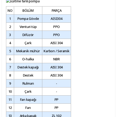
NO
BÖLÜM
PARÇA
1
Pompa Gövde
AISI304
2
Venturi tüp
PPO
3
Difüzör
PPO
4
Çark
AISI 304
5
Mekanik mühür
Karbon / Seramik
6
O-halka
NBR
7
Destek kapağı
AISI 304
8
Destek
AISI 304
9
Rulman
-
10
Çark
-
11
Fan kapağı
PP
12
Fan
PP
13
Arka kapak
ZL 102