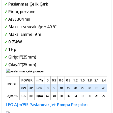
Paslanmaz Çelik Çark
Pirinç pervane
AISI 304 mil
Maks. sıvı sıcaklığı: + 40 ℃
Maks. Emme: 9 m
0.75kW
1Hp
Giriş:1"(25mm)
Çıkış:1"(25mm)
POWER
m³/h
0
0.3
0.6
0.9
1.2
1.5
1.8
2.1
2.4
2.8
MODEL
KW
HP
l/dk
0
5
10
15
20
25
30
35
40
47
AJm75S
0.6
0.8
H(m)
47
40
38
36
34
32
30
28
27
25
LEO AJm75S Paslanmaz Jet Pompa Parçaları