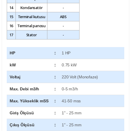
14
Kondansatör
-
15
Terminal kutusu
ABS
16
Terminal panosu
-
17
Stator
-
HP
:
1 HP
kW
:
0.75 kW
Voltaj
:
220 Volt (Monofaze)
Max. Debi m3/h
:
0-5 m3/h
Max. Yükseklik mSS
:
41-50 mss
Giriş Ölçüsü
:
1" - 25 mm
Çıkış Ölçüsü
:
1" - 25 mm