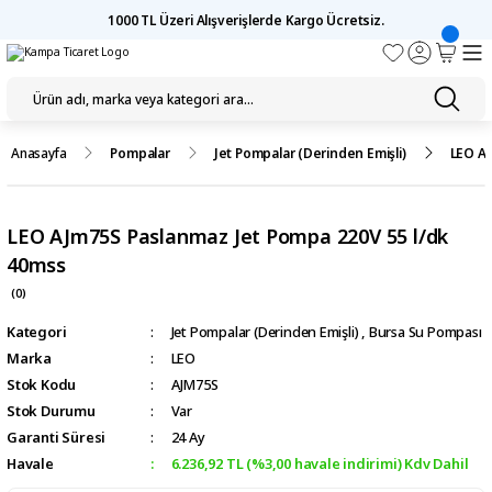
1000 TL Üzeri Alışverişlerde Kargo Ücretsiz.
Anasayfa
Pompalar
Jet Pompalar (Derinden Emişli)
LEO AJ
LEO AJm75S Paslanmaz Jet Pompa 220V 55 l/dk
40mss
(0)
Kategori
Jet Pompalar (Derinden Emişli)
,
Bursa Su Pompası
Marka
LEO
Stok Kodu
AJM75S
Stok Durumu
Var
Garanti Süresi
24 Ay
Havale
6.236,92 TL (%3,00 havale indirimi) Kdv Dahil