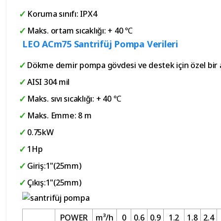
Koruma sınıfı: IPX4
Maks. ortam sıcaklığı: + 40 ℃
LEO ACm75 Santrifüj Pompa Verileri
Dökme demir pompa gövdesi ve destek için özel bir a
AISI 304 mil
Maks. sıvı sıcaklığı: + 40 ℃
Maks. Emme: 8 m
0.75kW
1Hp
Giriş:1"(25mm)
Çıkış:1"(25mm)
POWER
m³/h
0
0.6
0.9
1.2
1.8
2.4