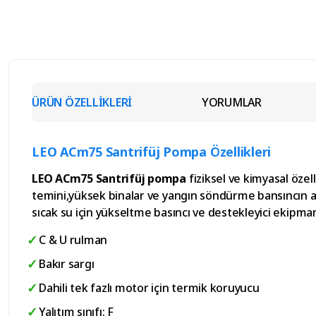
ÜRÜN ÖZELLİKLERİ
YORUMLAR
LEO ACm75 Santrifüj Pompa Özellikleri
LEO ACm75 Santrifüj pompa
fiziksel ve kimyasal özell
temini,yüksek binalar ve yangın söndürme bansıncın a
sıcak su için yükseltme basıncı ve destekleyici ekipma
C & U rulman
Bakır sargı
Dahili tek fazlı motor için termik koruyucu
Yalıtım sınıfı: F