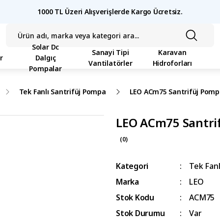
1000 TL Üzeri Alışverişlerde Kargo Ücretsiz.
Solar Dc
Sanayi Tipi
Karavan
r
Dalgıç
Vantilatörler
Hidroforları
Pompalar
Tek Fanlı Santrifüj Pompa
LEO ACm75 Santrifüj Pompa
LEO ACm75 Santrif
(0)
Kategori
Tek Fanl
Marka
LEO
Stok Kodu
ACM75
Stok Durumu
Var