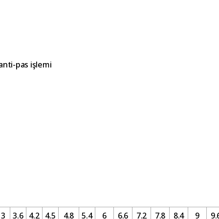
nti-pas işlemi
3
3.6
4.2
4.5
4.8
5.4
6
6.6
7.2
7.8
8.4
9
9.