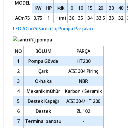
MODEL
KW
HP
l/dk
0
10
15
20
30
40
ACm75
0.75
1
H(m)
36
35
34
33.5
33
32
LEO ACm75 Santrifüj Pompa Parçaları
NO
BÖLÜM
PARÇA
1
Pompa Gövde
HT200
2
Çark
AISI 304 Pirinç
3
O-halka
NBR
4
Mekanik mühür
Karbon / Seramik
5
Destek Kapağı
AISI 304/HT 200
6
Destek
ZL 102
7
Terminal panosu
-