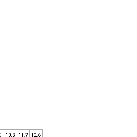
6
10.8
11.7
12.6