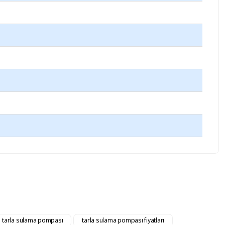
iz.
tarla sulama pompası
tarla sulama pompası fiyatları