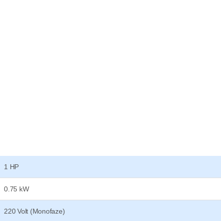
1 HP
0.75 kW
220 Volt (Monofaze)