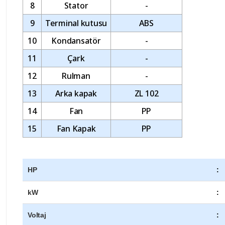
8
Stator
-
9
Terminal kutusu
ABS
10
Kondansatör
-
11
Çark
-
12
Rulman
-
13
Arka kapak
ZL 102
14
Fan
PP
15
Fan Kapak
PP
HP
:
kW
:
Voltaj
: