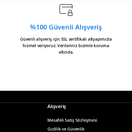
ürler
%100 Güvenli Alışveriş
Güvenli alışveriş için SSL sertifikalı altyapımızla
hizmet veriyoruz. Verileriniz bizimle koruma
il olatak bilgilendirme
altında.
 icin tesekkurler kampa
Gönder
Alışveriş
Mesafeli Satış Sözleşmesi
Gizlilik ve Güvenlik