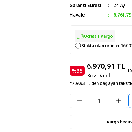
Garanti Süresi
24 Ay
Havale
6.761,79
Ücretsiz Kargo
Stokta olan ürünler 16:00
6.970,91 TL
%35
10
Kdv Dahil
*709,93 TL den başlayan taksitle
Kargo beda