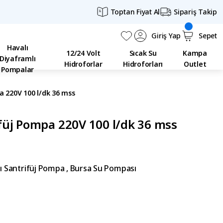
Toptan Fiyat Al
Sipariş Takip
Giriş Yap
Sepet
Havalı
12/24 Volt
Sıcak Su
Kampa
Diyaframlı
Hidroforlar
Hidroforları
Outlet
Pompalar
 220V 100 l/dk 36 mss
üj Pompa 220V 100 l/dk 36 mss
ı Santrifüj Pompa
,
Bursa Su Pompası