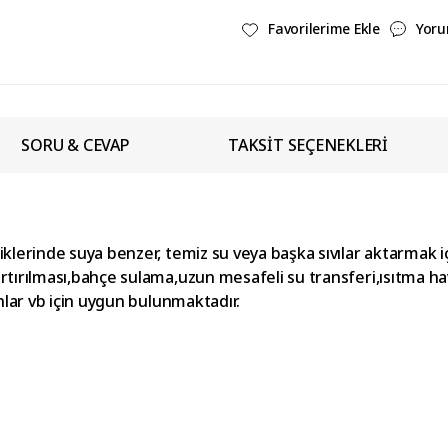
Yoru
SORU & CEVAP
TAKSİT SEÇENEKLERİ
iklerinde suya benzer, temiz su veya başka sıvılar aktarmak içi
rtırılması,bahçe sulama,uzun mesafeli su transferi,ısıtma h
nlar vb için uygun bulunmaktadır.