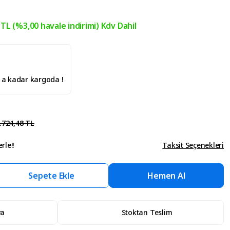
 TL (%3,00 havale indirimi) Kdv Dahil
' a kadar kargoda !
.724,48 TL
rle!!
Taksit Seçenekleri
Sepete Ekle
Hemen Al
va
Stoktan Teslim