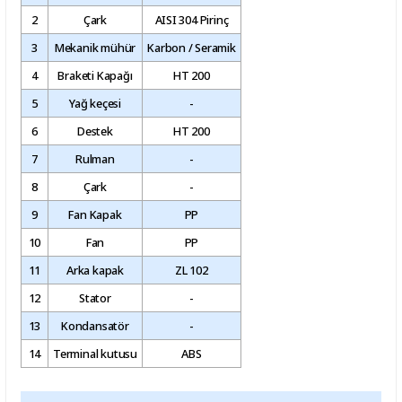
2
Çark
AISI 304 Pirinç
3
Mekanik mühür
Karbon / Seramik
4
Braketi Kapağı
HT 200
5
Yağ keçesi
-
6
Destek
HT 200
7
Rulman
-
8
Çark
-
9
Fan Kapak
PP
10
Fan
PP
11
Arka kapak
ZL 102
12
Stator
-
13
Kondansatör
-
14
Terminal kutusu
ABS