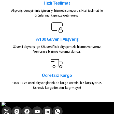
Hızlı Teslimat
Atakan Kasapoğlu | 23/07/2026
Alışveriş deneyiminiz için en iyi hizmeti sunuyoruz. Hızlı teslimat ile
ürünlerinizi kapınıza getiriyoruz.
Hızlıca kargo elime ulaştı
emeğinize sağlık çok teşekkürler
Gönder
Serkan Çağdavul | 13/06/2026
%100 Güvenli Alışveriş
Urun takibiniz cok guzel. Urunu
Güvenli alışveriş için SSL sertifikalı altyapımızla hizmet veriyoruz.
Verileriniz bizimle koruma altında.
alinca tum asamalar mail olatak
bilgilendirme yapiliyor ve ayni
gun kargoya verilmesini
sagladiginiz icin tesekkurler
kampa
Ücretsiz Kargo
E... E... | 20/05/2026
1000 TL ve üzeri alışverişlerinizde kargo ücretini biz karşılıyoruz.
Ücretsiz kargo fırsatını kaçırmayın!
Ürün güzel
hasan aslan | 03/04/2026