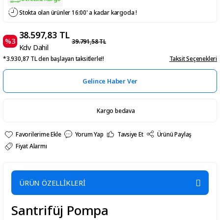
Stokta olan ürünler 16:00' a kadar kargoda !
38.597,83 TL
%3
39.791,58 TL
Kdv Dahil
*3.930,87 TL den başlayan taksitlerle!!
Taksit Seçenekleri
Gelince Haber Ver
Kargo bedava
Yorum Yap
Tavsiye Et
Ürünü Paylaş
Fiyat Alarmı
ÜRÜN ÖZELLİKLERİ
Santrifüj Pompa