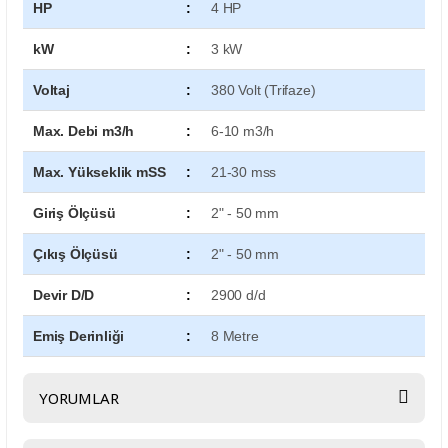
HP
:
4 HP
kW
:
3 kW
Voltaj
:
380 Volt (Trifaze)
Max. Debi m3/h
:
6-10 m3/h
Max. Yükseklik mSS
:
21-30 mss
Giriş Ölçüsü
:
2" - 50 mm
Çıkış Ölçüsü
:
2" - 50 mm
Devir D/D
:
2900 d/d
Emiş Derinliği
:
8 Metre
YORUMLAR