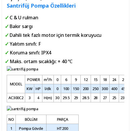
Santrifüj Pompa Özellikleri
C & U rulman
Bakır sargı
Dahili tek fazlı motor için termik koruyucu
Yalıtım sınıfı: F
Koruma sınıfı: IPX4
Maks. ortam sıcaklığı: + 40 ℃
POWER
m³/h
0
6
9
12
15
18
24
27
MODEL
KW
HP
l/dk
0
100
150
200
250
300
400
450
AC300C2
3
4
H(m)
30
29.5
29
28.5
28
27
25
23.5
NO
BÖLÜM
PARÇA
1
Pompa Gövde
HT200