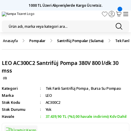
1000 TL Üzeri Alışverişlerde Kargo Ücretsiz.
Anasayfa
Pompalar
Santrifüj Pompalar (Sulama)
Tek Fanlı
LEO AC300C2 Santrifüj Pompa 380V 800 l/dk 30
mss
(0)
Kategori
Tek Fanlı Santrifüj Pompa
,
Bursa Su Pompası
Marka
LEO
Stok Kodu
AC300C2
Stok Durumu
Yok
Havale
37.439,90 TL (%3,00 havale indirimi) Kdv Dahil
Ücretsiz Kargo