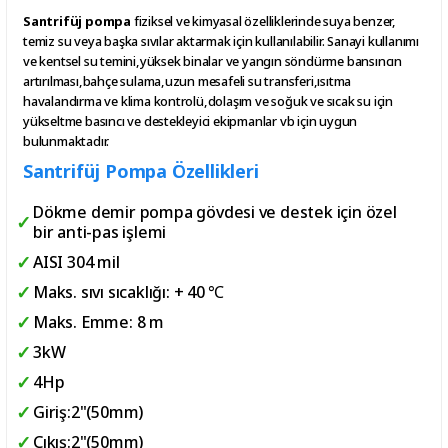
Santrifüj pompa
fiziksel ve kimyasal özelliklerinde suya benzer,
temiz su veya başka sıvılar aktarmak için kullanılabilir. Sanayi kullanımı
ve kentsel su temini,yüksek binalar ve yangın söndürme bansıncın
artırılması,bahçe sulama,uzun mesafeli su transferi,ısıtma
havalandırma ve klima kontrolü,dolaşım ve soğuk ve sıcak su için
yükseltme basıncı ve destekleyici ekipmanlar vb için uygun
bulunmaktadır.
Santrifüj Pompa Özellikleri
Dökme demir pompa gövdesi ve destek için özel
bir anti-pas işlemi
AISI 304 mil
Maks. sıvı sıcaklığı: + 40 ℃
Maks. Emme: 8 m
3kW
4Hp
Giriş:2"(50mm)
Çıkış:2"(50mm)