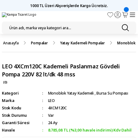
1000 TL Üzeri Alışverişlerde Kargo Ücretsiz.
Anasayfa
Pompalar
Yatay Kademeli Pompalar
Monoblok Y
LEO 4XCm120C Kademeli Paslanmaz Gövdeli
Pompa 220V 82 lt/dk 48 mss
(0)
Kategori
Monoblok Yatay Kademeli
,
Bursa Su Pompası
Marka
LEO
Stok Kodu
4XCM120C
Stok Durumu
Var
Garanti Süresi
24 Ay
Havale
8.785,08 TL (%3,00 havale indirimi) Kdv Dahil