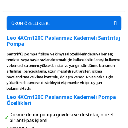
Fittings
Fittings
1'' Dik
Fittings
Yaylı
1'' Te
ÜRÜN ÖZELLİKLERİ
Çekvalf
Leo 4XCm120C Paslanmaz Kademeli Santrifüj
Pompa
484,20
115,20
TL
TL
Santrifüj pompa
fiziksel ve kimyasal özelliklerinde suya benzer,
temiz su veya başka sıvılar aktarmak için kullanılabilir. Sanayi kullanımı
ve kentsel su temini,yüksek binalar ve yangın söndürme bansıncın
artırılması,bahçe sulama, uzun mesafeli su transferi, ısıtma
havalandırma ve klima kontrolü, dolaşım ve soğuk ve sıcak su için
yükseltme basıncı ve destekleyici ekipmanlar vb için uygun
bulunmaktadır.
Leo 4XCm120C Paslanmaz Kademeli Pompa
Özellikleri
Dökme demir pompa gövdesi ve destek için özel
bir anti-pas işlemi