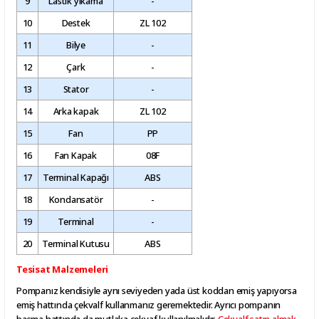
9
Lastik yıkama
-
10
Destek
ZL 102
11
Bilye
-
12
Çark
-
13
Stator
-
14
Arka kapak
ZL 102
15
Fan
PP
16
Fan Kapak
08F
17
Terminal Kapağı
ABS
18
Kondansatör
-
19
Terminal
-
20
Terminal Kutusu
ABS
Tesisat Malzemeleri
Pompanız kendisiyle aynı seviyeden yada üst koddan emiş yapıyorsa
emiş hattında çekvalf kullanmanız geremektedir. Ayrıcı pompanın
basma hattında da mutlaka çekvaf kullanılmalıdır.
Çekvalf satın almak