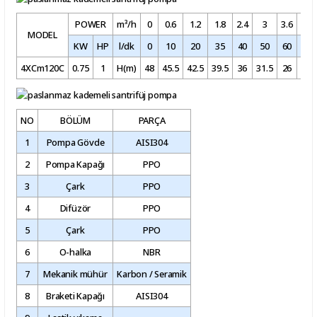
POWER
m³/h
0
0.6
1.2
1.8
2.4
3
3.6
4.2
MODEL
KW
HP
l/dk
0
10
20
35
40
50
60
70
4XCm120C
0.75
1
H(m)
48
45.5
42.5
39.5
36
31.5
26
18.
NO
BÖLÜM
PARÇA
1
Pompa Gövde
AISI304
2
Pompa Kapağı
PPO
3
Çark
PPO
4
Difüzör
PPO
5
Çark
PPO
6
O-halka
NBR
7
Mekanik mühür
Karbon / Seramik
8
Braketi Kapağı
AISI304