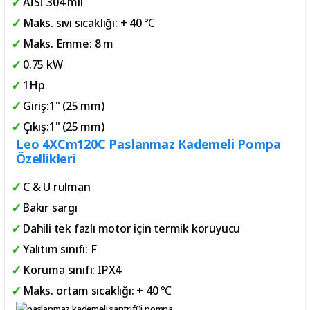
AISI 304 mil
Maks. sıvı sıcaklığı: + 40 ℃
Maks. Emme: 8 m
0.75 kW
1Hp
Giriş:1" (25 mm)
Çıkış:1" (25 mm)
Leo 4XCm120C Paslanmaz Kademeli Pompa
Özellikleri
C & U rulman
Bakır sargı
Dahili tek fazlı motor için termik koruyucu
Yalıtım sınıfı: F
Koruma sınıfı: IPX4
Maks. ortam sıcaklığı: + 40 ℃