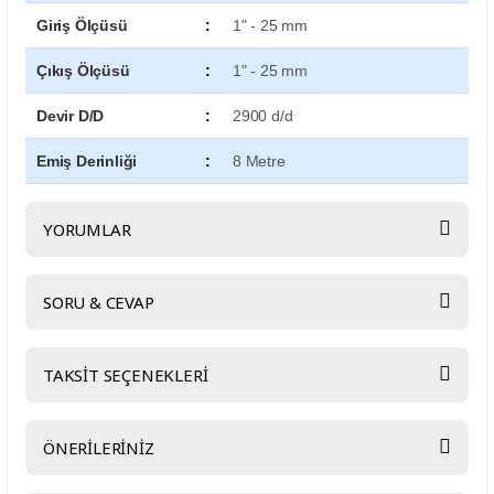
Giriş Ölçüsü
:
1" - 25 mm
Çıkış Ölçüsü
:
1" - 25 mm
Devir D/D
:
2900 d/d
Emiş Derinliği
:
8 Metre
YORUMLAR
SORU & CEVAP
Bu ürüne ilk yorumu siz yapın!
TAKSİT SEÇENEKLERİ
Yorum Yaz
Ürün hakkında henüz soru sorulmamış.
ÖNERİLERİNİZ
Soru Sor