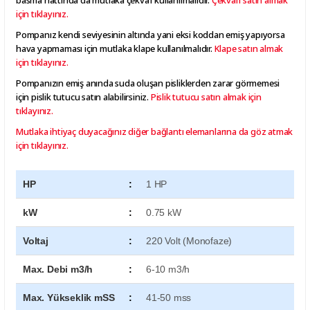
için tıklayınız.
Pompanız kendi seviyesinin altında yani eksi koddan emiş yapıyorsa
hava yapmaması için mutlaka klape kullanılmalıdır.
Klape satın almak
için tıklayınız.
Pompanızın emiş anında suda oluşan pisliklerden zarar görmemesi
için pislik tutucu satın alabilirsiniz.
Pislik tutucu satın almak için
tıklayınız.
Mutlaka ihtiyaç duyacağınız diğer bağlantı elemanlarına da göz atmak
için tıklayınız.
HP
:
1 HP
kW
:
0.75 kW
Voltaj
:
220 Volt (Monofaze)
Max. Debi m3/h
:
6-10 m3/h
Max. Yükseklik mSS
:
41-50 mss