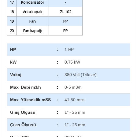
17
Kondansatör
-
18
Arka kapak
ZL 102
19
Fan
PP
20
Fan kapağı
PP
HP
:
1 HP
kW
:
0.75 kW
Voltaj
:
380 Volt (Trifaze)
Max. Debi m3/h
:
0-5 m3/h
Max. Yükseklik mSS
:
41-50 mss
Giriş Ölçüsü
:
1" - 25 mm
Çıkış Ölçüsü
:
1" - 25 mm