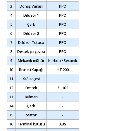
3
Dönüş Vanası
PPO
4
Difüzör 1
PPO
5
Çark
PPO
6
Difüzör 2
PPO
7
Difüzör Tutucu
PPO
8
Destek çerçevesi
PPO
9
Mekanik mühür
Karbon / Seramik
10
Braketi Kapağı
HT 200
11
Yağ keçesi
-
12
Destek
ZL 102
13
Rulman
-
14
Çark
-
15
Stator
-
16
Terminal kutusu
ABS