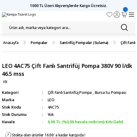
1000 TL Üzeri Alışverişlerde Kargo Ücretsiz.
Anasayfa
Pompalar
Santrifüj Pompalar (Sulama)
Çift Fanl
LEO 4AC75 Çift Fanlı Santrifüj Pompa 380V 90 l/dk
46.5 mss
(0)
Kategori
Çift Fanlı Santrifüj Pompa
,
Bursa Su Pompası
Marka
LEO
Stok Kodu
4AC75
Stok Durumu
Yok
Havale
0,00 TL (%3,00 havale indirimi) Kdv Dahil
Stokta olan ürünler 16:00' a kadar kargoda !