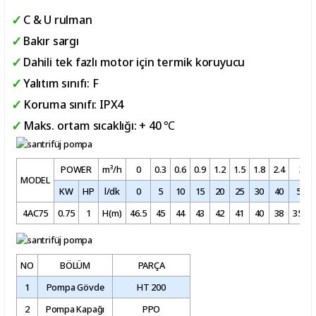
C & U rulman
Bakır sargı
Dahili tek fazlı motor için termik koruyucu
Yalıtım sınıfı: F
Koruma sınıfı: IPX4
Maks. ortam sıcaklığı: + 40 ℃
POWER
m³/h
0
0.3
0.6
0.9
1.2
1.5
1.8
2.4
3
MODEL
KW
HP
l/dk
0
5
10
15
20
25
30
40
50
4AC75
0.75
1
H(m)
46.5
45
44
43
42
41
40
38
35.5
NO
BÖLÜM
PARÇA
1
Pompa Gövde
HT 200
2
Pompa Kapağı
PPO