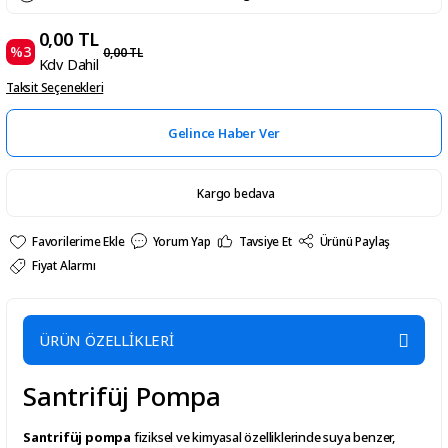
0,00 TL
%3
0,00 TL
Kdv Dahil
Taksit Seçenekleri
Gelince Haber Ver
Kargo bedava
Yorum Yap
Tavsiye Et
Ürünü Paylaş
Fiyat Alarmı
ÜRÜN ÖZELLİKLERİ
Santrifüj Pompa
Santrifüj pompa
fiziksel ve kimyasal özelliklerinde suya benzer,