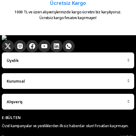
Ücretsiz Kargo
alinca tum asamalar mail olatak
bilgilendirme yapiliyor ve ayni
1000 TL ve üzeri alışverişlerinizde kargo ücretini biz karşılıyoruz.
Ücretsiz kargo fırsatını kaçırmayın!
gun kargoya verilmesini
sagladiginiz icin tesekkurler
kampa
E... E... | 20/05/2026
Ürün güzel
Üyelik
hasan aslan | 03/04/2026
Kurumsal
Hızlıca elime ulaştı
emre hasdemir | 15/03/2026
Alışveriş
Çok hızlı bir şekilde elimize ulaştı
çok teşekkür ederim
E-BÜLTEN
Özel kampanyalar ve yeniliklerden ilk siz haberdar olun! Fırsatları kaçırmayın.
Ramazan Subaşı | 25/02/2026