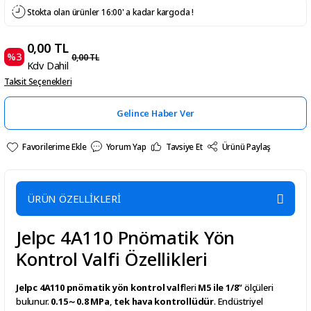
Stokta olan ürünler 16:00' a kadar kargoda !
0,00 TL
%3
0,00 TL
Kdv Dahil
Taksit Seçenekleri
Gelince Haber Ver
Yorum Yap
Tavsiye Et
Ürünü Paylaş
ÜRÜN ÖZELLİKLERİ
Jelpc 4A110 Pnömatik Yön
Kontrol Valfi Özellikleri
Jelpc 4A110 pnömatik yön kontrol valf
leri
M5 ile 1/8”
ölçüleri
bulunur.
0.15～0.8 MPa
,
tek hava kontrollüdür
. Endüstriyel