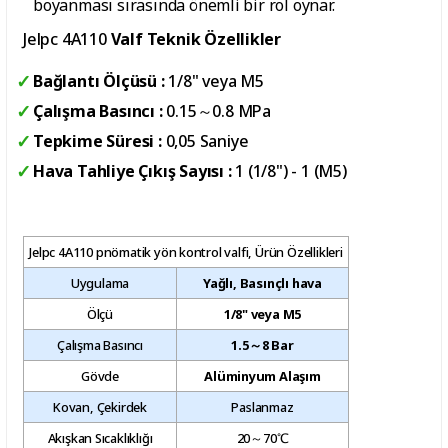
boyanması sırasında önemli bir rol oynar.
Jelpc 4A110
Valf Teknik Özellikler
Bağlantı Ölçüsü :
1/8" veya M5
Çalışma Basıncı :
0.15～0.8 MPa
Tepkime Süresi :
0,05 Saniye
Hava Tahliye Çıkış Sayısı :
1 (1/8") - 1 (M5)
Jelpc 4A110 pnömatik yön kontrol valfi, Ürün Özellikleri
Uygulama
Yağlı, Basınçlı hava
Ölçü
1/8" veya M5
Çalışma Basıncı
1.5～8 Bar
Gövde
Alüminyum Alaşım
Kovan, Çekirdek
Paslanmaz
Akışkan Sıcaklıklığı
20～70℃