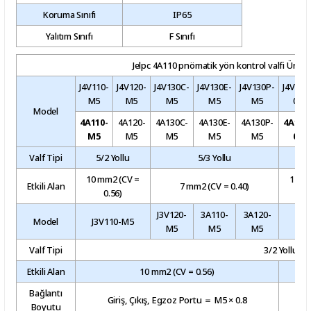
Koruma Sınıfı
IP65
Yalıtım Sınıfı
F Sınıfı
Jelpc 4A110 pnömatik yön kontrol valfi Ürün Se
J4V110-
J4V120-
J4V130C-
J4V130E-
J4V130P-
J4V110
M5
M5
M5
M5
M5
06
Model
4A110-
4A120-
4A130C-
4A130E-
4A130P-
4A110
M5
M5
M5
M5
M5
06
Valf Tipi
5/2 Yollu
5/3 Yollu
5/2
10 mm2 (CV =
12 m
Etkili Alan
7 mm2 (CV = 0.40)
0.56)
0
J3V120-
3A110-
3A120-
Model
J3V110-M5
J3V
M5
M5
M5
Valf Tipi
3/2 Yollu
Etkili Alan
10 mm2 (CV = 0.56)
Bağlantı
Giriş, Çıkış, Egzoz Portu ＝ M5 × 0.8
Boyutu