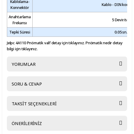
Kablolama-
Kablo - DIN konne
Konnektör
Anahtarlama
5 Devir/sn.
Frekansı
Tepki Süresi
0.05 sn.
Jelpc 4A110 Pnömatik valf detay için tıklayınız.
Pnömatik nedir
detay
bilgi için tıklayınız.
YORUMLAR
SORU & CEVAP
Bu ürüne ilk yorumu siz yapın!
TAKSİT SEÇENEKLERİ
Yorum Yaz
Ürün hakkında henüz soru sorulmamış.
ÖNERİLERİNİZ
Soru Sor