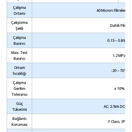
Çalışma
40 Micron Filtrelenmi
Ortamı
Çalıştırma
Dahili Pilot
Şekli
Çalışma
0.15～0.8 MPa
Basıncı
Max. Test
1.2 MPa
Basıncı
Ortam
-20～70℃
Sıcaklığı
Çalışma
Gerilim
± 10%
Toleransı
Güç
AC: 2.5VA DC: 2.
Tüketimi
Bağlantı
F Class, IP 65
Koruması