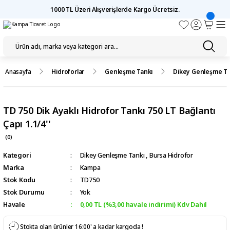
1000 TL Üzeri Alışverişlerde Kargo Ücretsiz.
Anasayfa
Hidroforlar
Genleşme Tankı
Dikey Genleşme Ta
TD 750 Dik Ayaklı Hidrofor Tankı 750 LT Bağlantı
Çapı 1.1/4''
(0)
Kategori
Dikey Genleşme Tankı
,
Bursa Hidrofor
Marka
Kampa
Stok Kodu
TD750
Stok Durumu
Yok
Havale
0,00 TL (%3,00 havale indirimi) Kdv Dahil
Stokta olan ürünler 16:00' a kadar kargoda !