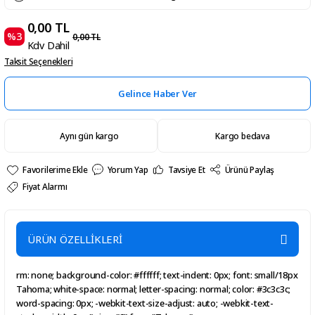
0,00 TL
%3
0,00 TL
Kdv Dahil
Taksit Seçenekleri
Gelince Haber Ver
Aynı gün kargo
Kargo bedava
Yorum Yap
Tavsiye Et
Ürünü Paylaş
Fiyat Alarmı
ÜRÜN ÖZELLİKLERİ
rm: none; background-color: #ffffff; text-indent: 0px; font: small/18px
Tahoma; white-space: normal; letter-spacing: normal; color: #3c3c3c;
word-spacing: 0px; -webkit-text-size-adjust: auto; -webkit-text-