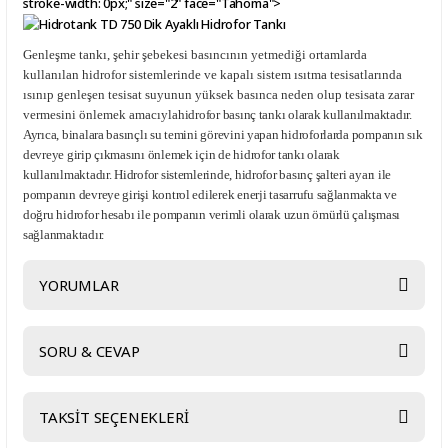
stroke-width: 0px;" size="2" face="Tahoma">
Genleşme tankı, şehir şebekesi basıncının yetmediği ortamlarda
kullanılan hidrofor sistemlerinde ve kapalı sistem ısıtma tesisatlarında
ısınıp genleşen tesisat suyunun yüksek basınca neden olup tesisata zarar
vermesini önlemek amacıyla
hidrofor basınç tankı olarak kullanılmaktadır.
Ayrıca, binalara basınçlı su temini görevini yapan hidroforlarda pompanın sık
devreye girip çıkmasını önlemek için de hidrofor tankı olarak
kullanılmaktadır. Hidrofor sistemlerinde, hidrofor basınç şalteri ayarı ile
pompanın devreye girişi kontrol edilerek enerji tasarrufu sağlanmakta ve
doğru hidrofor hesabı ile pompanın verimli olarak uzun ömürlü çalışması
sağlanmaktadır.
YORUMLAR
SORU & CEVAP
Bu ürüne ilk yorumu siz yapın!
TAKSİT SEÇENEKLERİ
Yorum Yaz
Ürün hakkında henüz soru sorulmamış.