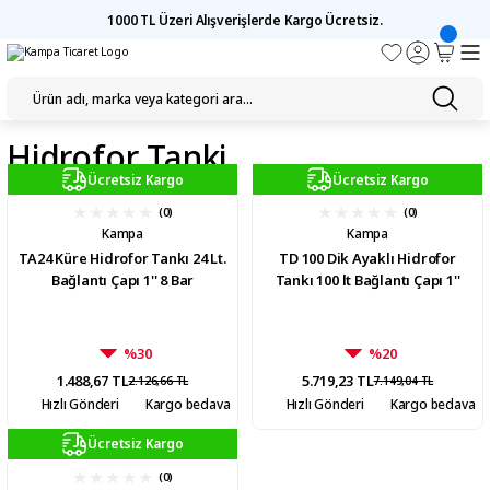
1000 TL Üzeri Alışverişlerde Kargo Ücretsiz.
Hidrofor Tanki
Ücretsiz Kargo
Ücretsiz Kargo
(0)
(0)
Kampa
Kampa
TA24 Küre Hidrofor Tankı 24 Lt.
TD 100 Dik Ayaklı Hidrofor
Bağlantı Çapı 1'' 8 Bar
Tankı 100 lt Bağlantı Çapı 1''
%30
%20
1.488,67 TL
5.719,23 TL
2.126,66 TL
7.149,04 TL
Hızlı Gönderi
Kargo bedava
Hızlı Gönderi
Kargo bedava
Ücretsiz Kargo
(0)