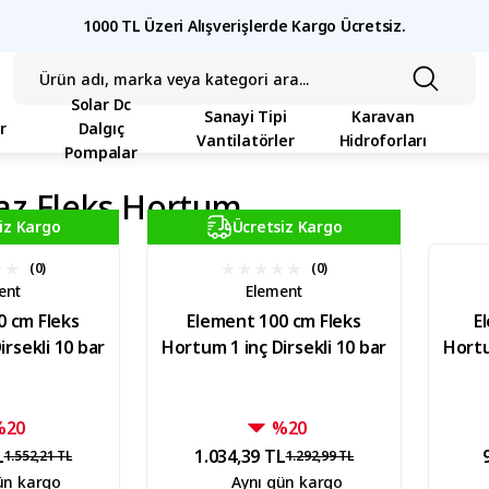
1000 TL Üzeri Alışverişlerde Kargo Ücretsiz.
Solar Dc
Sanayi Tipi
Karavan
r
Dalgıç
Vantilatörler
Hidroforları
Pompalar
az Fleks Hortum
iz Kargo
Ücretsiz Kargo
(0)
(0)
ent
Element
0 cm Fleks
Element 100 cm Fleks
E
irsekli 10 bar
Hortum 1 inç Dirsekli 10 bar
Hortu
%20
%20
L
1.034,39 TL
1.552,21 TL
1.292,99 TL
ün kargo
Aynı gün kargo