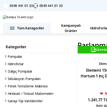
0549 441 01 33
0549 441 01 33
Kampanyalı
Tüm Kategoriler
Hidroforla
Ürünler
Paslanm
Kategoriler
Ücrets
Pompalar
Elem
Hidroforlar
Element 15
Dalgıç Pompalar
Hortum 1 inç D
Sirkülasyon Pompaları
Petek Temizleme Makinesi
Hırdavat / Tesisat Malzemeleri
1.241,77 T
Sanayi Tipi Vantilatörler
Aynı g