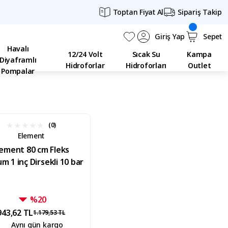
Toptan Fiyat Al
Sipariş Takip
Giriş Yap
Sepet
Havalı
12/24 Volt
Sıcak Su
Kampa
Diyaframlı
Hidroforlar
Hidroforları
Outlet
Pompalar
(0)
Element
lement 80 cm Fleks
m 1 inç Dirsekli 10 bar
%20
943,62 TL
1.179,53 TL
Aynı gün kargo