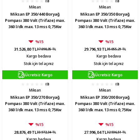
(0)
(0)
Miksan
Miksan
Miksan EP 350/440 Boryağ
Miksan EP 350/350 Boryağ
Pompası 380 Volt (Trifaze) max.
Pompası 380 Volt (Trifaze) max.
360 l/dk max. 13 mss 0,75Kw
360 l/dk max. 13 mss 0,75Kw
%15
%15
31.526,80 TL
29.796,93 TL
37.090,35 TL
35.055,21 TL
Kargo bedava
Kargo bedava
Stok için tel açınız
Stok için tel açınız
Ücretsiz Kargo
Ücretsiz Kargo
(0)
(0)
Miksan
Miksan
Miksan EP 350/270 Boryağ
Miksan EP 350/200 Boryağ
Pompası 380 Volt (Trifaze) max.
Pompası 380 Volt (Trifaze) max.
360 l/dk max. 13 mss 0,75Kw
360 l/dk max. 13 mss 0,75Kw
%15
%15
28.876,49 TL
27.996,04 TL
33.972,34 TL
32.936,51 TL
Kargo bedava
Kargo bedava