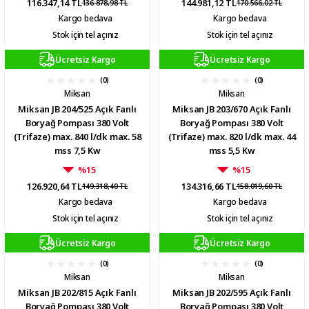
116.347,14 TL
144.981,12 TL
136.878,98 TL
170.566,02 TL
Kargo bedava
Kargo bedava
Stok için tel açınız
Stok için tel açınız
Ücretsiz Kargo
Ücretsiz Kargo
(0)
(0)
Miksan
Miksan
Miksan JB 204/525 Açık Fanlı
Miksan JB 203/670 Açık Fanlı
Boryağ Pompası 380 Volt
Boryağ Pompası 380 Volt
(Trifaze) max. 840 l/dk max. 58
(Trifaze) max. 820 l/dk max. 44
mss 7,5 Kw
mss 5,5 Kw
%15
%15
126.920,64 TL
134.316,66 TL
149.318,40 TL
158.019,60 TL
Kargo bedava
Kargo bedava
Stok için tel açınız
Stok için tel açınız
Ücretsiz Kargo
Ücretsiz Kargo
(0)
(0)
Miksan
Miksan
Miksan JB 202/815 Açık Fanlı
Miksan JB 202/595 Açık Fanlı
Boryağ Pompası 380 Volt
Boryağ Pompası 380 Volt