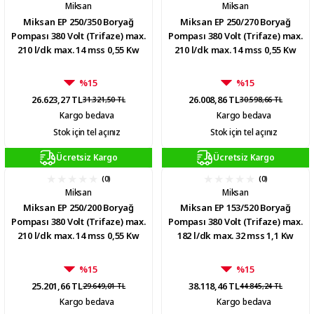
Miksan
Miksan
Miksan EP 250/350 Boryağ
Miksan EP 250/270 Boryağ
Pompası 380 Volt (Trifaze) max.
Pompası 380 Volt (Trifaze) max.
210 l/dk max. 14 mss 0,55 Kw
210 l/dk max. 14 mss 0,55 Kw
%15
%15
26.623,27 TL
26.008,86 TL
31.321,50 TL
30.598,66 TL
Kargo bedava
Kargo bedava
Stok için tel açınız
Stok için tel açınız
Ücretsiz Kargo
Ücretsiz Kargo
(0)
(0)
Miksan
Miksan
Miksan EP 250/200 Boryağ
Miksan EP 153/520 Boryağ
Pompası 380 Volt (Trifaze) max.
Pompası 380 Volt (Trifaze) max.
210 l/dk max. 14 mss 0,55 Kw
182 l/dk max. 32 mss 1,1 Kw
%15
%15
25.201,66 TL
38.118,46 TL
29.649,01 TL
44.845,24 TL
Kargo bedava
Kargo bedava