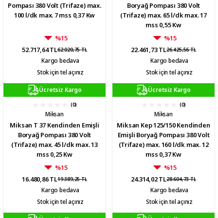
Pompası 380 Volt (Trifaze) max.
Boryağ Pompası 380 Volt
100 l/dk max. 7 mss 0,37 Kw
(Trifaze) max. 65 l/dk max. 17
mss 0,55 Kw
%15
%15
52.717,64 TL
22.461,73 TL
62.020,75 TL
26.425,56 TL
Kargo bedava
Kargo bedava
Stok için tel açınız
Stok için tel açınız
Ücretsiz Kargo
Ücretsiz Kargo
(0)
(0)
Miksan
Miksan
Miksan T 37 Kendinden Emişli
Miksan Kep 125/150 Kendinden
Boryağ Pompası 380 Volt
Emişli Boryağ Pompası 380 Volt
(Trifaze) max. 45 l/dk max. 13
(Trifaze) max. 160 l/dk max. 12
mss 0,25 Kw
mss 0,37 Kw
%15
%15
16.480,86 TL
24.314,02 TL
19.389,25 TL
28.604,73 TL
Kargo bedava
Kargo bedava
Stok için tel açınız
Stok için tel açınız