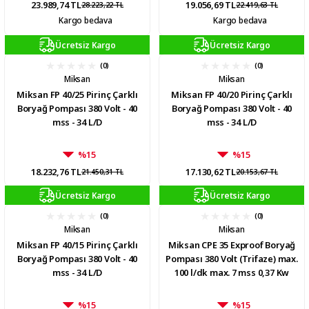
23.989,74 TL
19.056,69 TL
28.223,22 TL
22.419,63 TL
Kargo bedava
Kargo bedava
Ücretsiz Kargo
Ücretsiz Kargo
(0)
(0)
Miksan
Miksan
Miksan FP 40/25 Pirinç Çarklı
Miksan FP 40/20 Pirinç Çarklı
Boryağ Pompası 380 Volt - 40
Boryağ Pompası 380 Volt - 40
mss - 34 L/D
mss - 34 L/D
%15
%15
18.232,76 TL
17.130,62 TL
21.450,31 TL
20.153,67 TL
Ücretsiz Kargo
Ücretsiz Kargo
(0)
(0)
Miksan
Miksan
Miksan FP 40/15 Pirinç Çarklı
Miksan CPE 35 Exproof Boryağ
Boryağ Pompası 380 Volt - 40
Pompası 380 Volt (Trifaze) max.
mss - 34 L/D
100 l/dk max. 7 mss 0,37 Kw
%15
%15