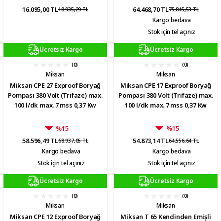
16.095,00 TL
64.468,70 TL
18.935,29 TL
75.845,53 TL
Kargo bedava
Stok için tel açınız
Ücretsiz Kargo
Ücretsiz Kargo
(0)
(0)
Miksan
Miksan
Miksan CPE 27 Exproof Boryağ
Miksan CPE 17 Exproof Boryağ
Pompası 380 Volt (Trifaze) max.
Pompası 380 Volt (Trifaze) max.
100 l/dk max. 7 mss 0,37 Kw
100 l/dk max. 7 mss 0,37 Kw
%15
%15
58.596,49 TL
54.873,14 TL
68.937,05 TL
64.556,64 TL
Kargo bedava
Kargo bedava
Stok için tel açınız
Stok için tel açınız
Ücretsiz Kargo
Ücretsiz Kargo
(0)
(0)
Miksan
Miksan
Miksan CPE 12 Exproof Boryağ
Miksan T 65 Kendinden Emişli