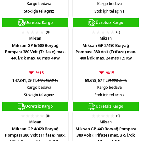
Kargo bedava
Kargo bedava
Stok için tel açınız
Stok için tel açınız
Ücretsiz Kargo
Ücretsiz Kargo
(0)
(0)
Miksan
Miksan
Miksan GP 6/600 Boryağ
Miksan GP 2/490 Boryağ
Pompası 380 Volt (Trifaze) max.
Pompası 380 Volt (Trifaze) max.
440 l/dk max. 66 mss 4 Kw
400 l/dk max. 24 mss 1,5 Kw
%15
%15
147.341,29 TL
69.693,67 TL
173.342,69 TL
81.992,55 TL
Kargo bedava
Kargo bedava
Stok için tel açınız
Stok için tel açınız
Ücretsiz Kargo
Ücretsiz Kargo
(0)
(0)
Miksan
Miksan
Miksan GP 4/420 Boryağ
Miksan GP 440 Boryağ Pompası
Pompası 380 Volt (Trifaze) max.
380 Volt (Trifaze) max. 375 l/dk