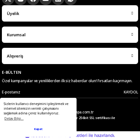
Üyelik
Kurumsal
Alışveriş
E-BÜLTEN
Özel kampanyalar ve yeniliklerden ilk siz haberdar olun! Fırsatları kaçırmayın.
KAYDOL
Sizlerin kullanıcı deneyimini iyileştirmek ve
Telefon
E-Posta
internet sitemizin verimli çalışmasını
0549 441 01 33
pazaryeri@kampa.com.tr
sağlamak adına çerez kullanılıyoruz.
© 2025 Tüm hakları saklıdır. Kredi kartı bilgileriniz 256bit SSL sertifikası ile
Detay Bilgi...
korunmaktadır.
Kapat
ideasoft
ile
e-
hazırlandı.