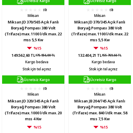
Ücretsiz Kargo
Ücretsiz Kargo
(0)
(0)
Miksan
Miksan
Miksan JD 370/565 Açık Fanlı
Miksan JD 370/345 Açık Fanlı
Boryağ Pompası 380 Volt
Boryağ Pompası 380 Volt
(Trifaze) max. 1100 l/dk max. 22
(Trifaze) max. 1100 l/dk max. 22
mss 5,5 Kw
mss 5,5 Kw
%15
%15
149.562,60 TL
132.404,21 TL
175.956,00 TL
155.769,66 TL
Kargo bedava
Kargo bedava
Stok için tel açınız
Stok için tel açınız
Ücretsiz Kargo
Ücretsiz Kargo
(0)
(0)
Miksan
Miksan
Miksan JD 320/345 Açık Fanlı
Miksan JB 204/745 Açık Fanlı
Boryağ Pompası 380 Volt
Boryağ Pompası 380 Volt
(Trifaze) max. 1000 l/dk max. 20
(Trifaze) max. 840 l/dk max. 58
mss 4 Kw
mss 7,5 Kw
%15
%15