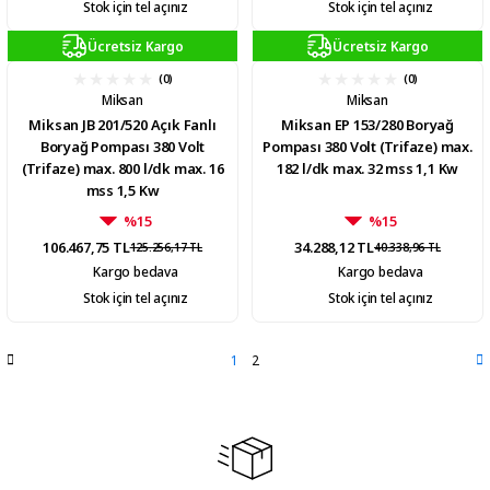
Stok için tel açınız
Stok için tel açınız
Ücretsiz Kargo
Ücretsiz Kargo
(0)
(0)
Miksan
Miksan
Miksan JB 201/520 Açık Fanlı
Miksan EP 153/280 Boryağ
Boryağ Pompası 380 Volt
Pompası 380 Volt (Trifaze) max.
(Trifaze) max. 800 l/dk max. 16
182 l/dk max. 32 mss 1,1 Kw
mss 1,5 Kw
%15
%15
106.467,75 TL
34.288,12 TL
125.256,17 TL
40.338,96 TL
Kargo bedava
Kargo bedava
Stok için tel açınız
Stok için tel açınız
1
2