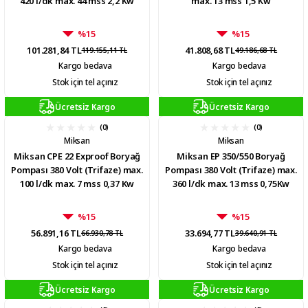
420 l/dk max. 44 mss 2,2 Kw
max. 13 mss 1,5 Kw
%15
%15
101.281,84 TL
41.808,68 TL
119.155,11 TL
49.186,68 TL
Kargo bedava
Kargo bedava
Stok için tel açınız
Stok için tel açınız
Ücretsiz Kargo
Ücretsiz Kargo
(0)
(0)
Miksan
Miksan
Miksan CPE 22 Exproof Boryağ
Miksan EP 350/550 Boryağ
Pompası 380 Volt (Trifaze) max.
Pompası 380 Volt (Trifaze) max.
100 l/dk max. 7 mss 0,37 Kw
360 l/dk max. 13 mss 0,75Kw
%15
%15
56.891,16 TL
33.694,77 TL
66.930,78 TL
39.640,91 TL
Kargo bedava
Kargo bedava
Stok için tel açınız
Stok için tel açınız
Ücretsiz Kargo
Ücretsiz Kargo