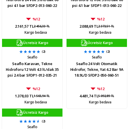
psi 4.1 bar SFDP2-013-060-22
psi 4.1 bar SFDP1-013-060-22
%12
%12
2.161,57 TL
2.088,69 TL
2.456,33 TL
2.373,51 TL
Kargo bedava
Kargo bedava
Ücretsiz Kargo
Ücretsiz Kargo
(2)
(2)
Seaflo
Seaflo
Seaflo Karavan, Tekne
Seaflo 24 Volt Otomatik
Hidroforu 12 Volt 4.3 lt./dak 35
Hidrofor, Tekne, Yat 4.2 Bar 9A
psi 2.4 bar SFDP1-012-035-21
18.9L/D SFDP2-050-060-51
%12
%12
1.378,03 TL
4.481,74 TL
1.565,94 TL
5.092,89 TL
Kargo bedava
Kargo bedava
Ücretsiz Kargo
(2)
Seaflo