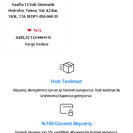
Seaflo 12 Volt Otomatik
Hidrofor, Tekne, Yat 4.2 Bar,
18.9L, 17A SFDP1-050-060-51
%12
4.435,32 TL
5.040,13 TL
Kargo bedava
Hızlı Teslimat
Alışveriş deneyiminiz için en iyi hizmeti sunuyoruz. Hızlı teslimat ile
ürünlerinizi kapınıza getiriyoruz.
%100 Güvenli Alışveriş
Güvenli alışveriş için SSL sertifikalı altyapımızla hizmet veriyoruz.