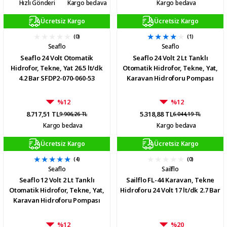
Hızlı Gönderi
Kargo bedava
Kargo bedava
Ücretsiz Kargo
Ücretsiz Kargo
(0)
(1)
Seaflo
Seaflo
Seaflo 24 Volt Otomatik
Seaflo 24 Volt 2 Lt Tanklı
Hidrofor, Tekne, Yat 26.5 lt/dk
Otomatik Hidrofor, Tekne, Yat,
4.2 Bar SFDP2-070-060-53
Karavan Hidroforu Pompası
%12
%12
8.717,51 TL
5.318,88 TL
9.906,26 TL
6.044,19 TL
Kargo bedava
Kargo bedava
Ücretsiz Kargo
Ücretsiz Kargo
(4)
(0)
Seaflo
Sailflo
Seaflo 12 Volt 2 Lt Tanklı
Sailflo FL-44 Karavan, Tekne
Otomatik Hidrofor, Tekne, Yat,
Hidroforu 24 Volt 17 lt/dk 2.7 Bar
Karavan Hidroforu Pompası
%12
%20