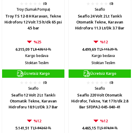
(0)
(0)
Troy (Sumak Pompa)
Seaflo
Troy TS 12-8 H Karavan, Tekne
Seaflo 24 Volt 2 Lt Tanklı
Hidroforu 12 Volt 7.5 lt/dk 65 psi
Otomatik Tekne, Karavan
4.5 bar
Hidroforu 11.3 Lt/Dk 3.7 Bar
%25
%12
6.315,09 TL
4.499,69 TL
8.420,12 TL
5.113,29 TL
Kargo bedava
Kargo bedava
Stoktan Teslim
Stoktan Teslim
Ücretsiz Kargo
Ücretsiz Kargo
(0)
(0)
Seaflo
Seaflo
Seaflo 12 Volt 2 Lt Tanklı
Seaflo 220 Volt Otomatik
Otomatik Tekne, Karavan
Hidrofor, Tekne, Yat 17 lt/dk 2.8
Hidroforu 18.9 Lt/Dk 3.7 Bar
Bar SFDPA2-045-040-41
%12
%12
5.141,51 TL
4.465,15 TL
5.842,62 TL
5.074,04 TL