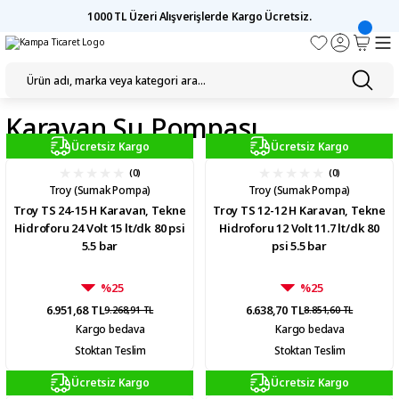
1000 TL Üzeri Alışverişlerde Kargo Ücretsiz.
Karavan Su Pompası
Ücretsiz Kargo
Ücretsiz Kargo
(0)
(0)
Troy (Sumak Pompa)
Troy (Sumak Pompa)
Troy TS 24-15 H Karavan, Tekne
Troy TS 12-12 H Karavan, Tekne
Hidroforu 24 Volt 15 lt/dk 80 psi
Hidroforu 12 Volt 11.7 lt/dk 80
5.5 bar
psi 5.5 bar
%25
%25
6.951,68 TL
6.638,70 TL
9.268,91 TL
8.851,60 TL
Kargo bedava
Kargo bedava
Stoktan Teslim
Stoktan Teslim
Ücretsiz Kargo
Ücretsiz Kargo