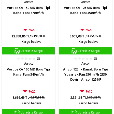
Vortice
Vortice
Vortice CA 150 MD Boru Tipi
Vortice CA 125 MD Boru Tipi
Kanal Fanı 770 m³/h
Kanal Fanı 450 m³/h
%20
%20
12.398,86 TL
9.001,08 TL
15.498,58 TL
11.251,35 TL
Kargo bedava
Kargo bedava
Ücretsiz Kargo
Ücretsiz Kargo
(0)
(0)
Vortice
Aircol
Vortice CA 100 MD Boru Tipi
Aircol 125lik Kanal, Boru Tipi
Kanal Fanı 340 m³/h
Yuvarlak Fan 550 m³/h 2330
Devir - Aircol 125 KF
%20
%10
8.696,69 TL
2.521,68 TL
10.870,86 TL
2.801,86 TL
Kargo bedava
Kargo bedava
Ücretsiz Kargo
Ücretsiz Kargo