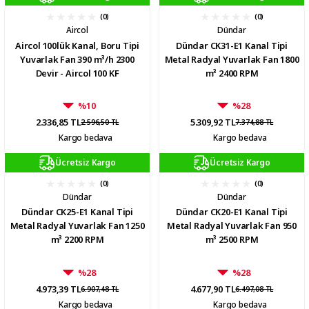
(0)
(0)
Aircol
Dündar
Aircol 100lük Kanal, Boru Tipi
Dündar CK31-E1 Kanal Tipi
Yuvarlak Fan 390 m³/h 2300
Metal Radyal Yuvarlak Fan 1800
Devir - Aircol 100 KF
m³ 2400 RPM
%10
%28
2.336,85 TL
5.309,92 TL
2.596,50 TL
7.374,88 TL
Kargo bedava
Kargo bedava
Ücretsiz Kargo
Ücretsiz Kargo
(0)
(0)
Dündar
Dündar
Dündar CK25-E1 Kanal Tipi
Dündar CK20-E1 Kanal Tipi
Metal Radyal Yuvarlak Fan 1250
Metal Radyal Yuvarlak Fan 950
m³ 2200 RPM
m³ 2500 RPM
%28
%28
4.973,39 TL
4.677,90 TL
6.907,48 TL
6.497,08 TL
Kargo bedava
Kargo bedava