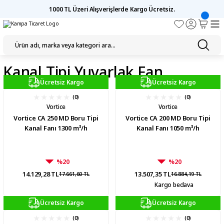
1000 TL Üzeri Alışverişlerde Kargo Ücretsiz.
Kanal Tipi Yuvarlak Fan
Ücretsiz Kargo
Ücretsiz Kargo
(0)
(0)
Vortice
Vortice
Vortice CA 250 MD Boru Tipi
Vortice CA 200 MD Boru Tipi
Kanal Fanı 1300 m³/h
Kanal Fanı 1050 m³/h
%20
%20
14.129,28 TL
13.507,35 TL
17.661,60 TL
16.884,19 TL
Kargo bedava
Ücretsiz Kargo
Ücretsiz Kargo
(0)
(0)