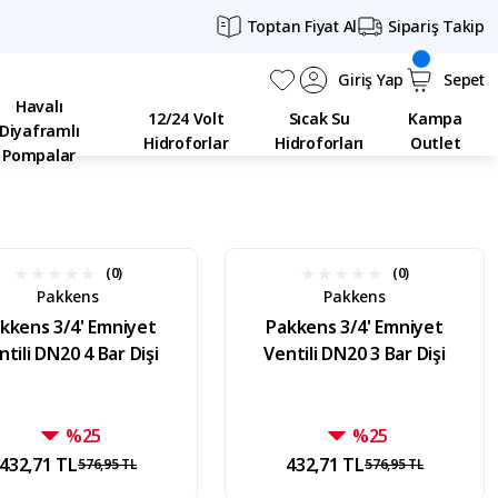
Toptan Fiyat Al
Sipariş Takip
Giriş Yap
Sepet
Havalı
12/24 Volt
Sıcak Su
Kampa
Diyaframlı
Hidroforlar
Hidroforları
Outlet
Pompalar
(0)
(0)
Pakkens
Pakkens
kkens 3/4' Emniyet
Pakkens 3/4' Emniyet
ntili DN20 4 Bar Dişi
Ventili DN20 3 Bar Dişi
%25
%25
432,71 TL
432,71 TL
576,95 TL
576,95 TL