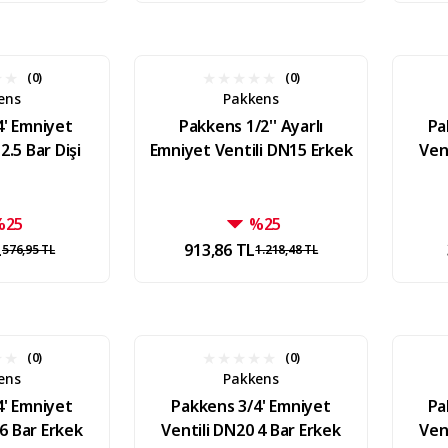
(0)
(0)
ens
Pakkens
4' Emniyet
Pakkens 1/2'' Ayarlı
Pa
2.5 Bar Dişi
Emniyet Ventili DN15 Erkek
Ven
%25
%25
L
913,86 TL
576,95 TL
1.218,48 TL
(0)
(0)
ens
Pakkens
4' Emniyet
Pakkens 3/4' Emniyet
Pa
 6 Bar Erkek
Ventili DN20 4 Bar Erkek
Ven