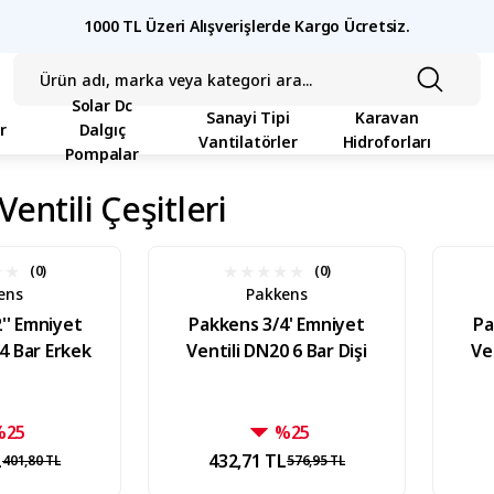
1000 TL Üzeri Alışverişlerde Kargo Ücretsiz.
Solar Dc
Sanayi Tipi
Karavan
r
Dalgıç
Vantilatörler
Hidroforları
Pompalar
entili Çeşitleri
(0)
(0)
ens
Pakkens
'' Emniyet
Pakkens 3/4' Emniyet
Pa
 4 Bar Erkek
Ventili DN20 6 Bar Dişi
Ve
%25
%25
L
432,71 TL
401,80 TL
576,95 TL