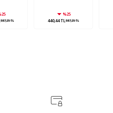
%25
%25
L
440,44 TL
587,25 TL
587,25 TL