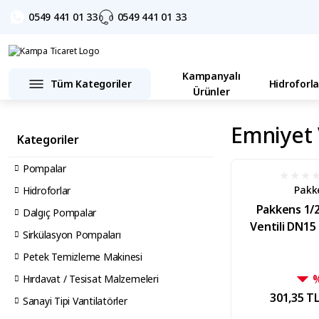
0549 441 01 33
0549 441 01 33
Kampanyalı
Tüm Kategoriler
Hidroforla
Ürünler
Emniyet V
Kategoriler
Pompalar
Pakk
Hidroforlar
Pakkens 1/2
Dalgıç Pompalar
Ventili DN15
Sirkülasyon Pompaları
Petek Temizleme Makinesi
Hırdavat / Tesisat Malzemeleri
301,35 T
Sanayi Tipi Vantilatörler