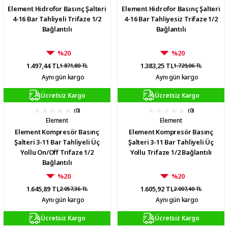
Element Hidrofor Basınç Şalteri
Element Hidrofor Basınç Şalteri
4-16 Bar Tahliyeli Trifaze 1/2
4-16 Bar Tahliyesiz Trifaze 1/2
Bağlantılı
Bağlantılı
%20
%20
1.497,44 TL
1.383,25 TL
1.871,80 TL
1.729,06 TL
Aynı gün kargo
Aynı gün kargo
Ücretsiz Kargo
Ücretsiz Kargo
(0)
(0)
Element
Element
Element Kompresör Basınç
Element Kompresör Basınç
Şalteri 3-11 Bar Tahliyeli Üç
Şalteri 3-11 Bar Tahliyeli Üç
Yollu On/Off Trifaze 1/2
Yollu Trifaze 1/2 Bağlantılı
Bağlantılı
%20
%20
1.645,89 TL
1.605,92 TL
2.057,36 TL
2.007,40 TL
Aynı gün kargo
Aynı gün kargo
Ücretsiz Kargo
Ücretsiz Kargo