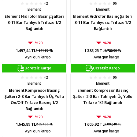
(0)
(0)
Element
Element
Element Hidrofor Basınç Şalteri
Element Hidrofor Basınç Şalteri
3-11 Bar Tahliyeli Trifaze 1/2
3-11 Bar Tahliyesiz Trifaze 1/2
Bağlantılı
Bağlantılı
%20
%20
1.497,44 TL
1.383,25 TL
1.871,80 TL
1.729,06 TL
Aynı gün kargo
Aynı gün kargo
Ücretsiz Kargo
Ücretsiz Kargo
(0)
(0)
Element
Element
Element Kompresör Basınç
Element Kompresör Basınç
Şalteri 2-8 Bar Tahliyeli Üç Yollu
Şalteri 2-8 Bar Tahliyeli Üç Yollu
On/Off Trifaze Basınç 1/2
Trifaze 1/2 Bağlantılı
Bağlantılı
%20
%20
1.645,89 TL
1.605,92 TL
2.057,36 TL
2.007,40 TL
Aynı gün kargo
Aynı gün kargo