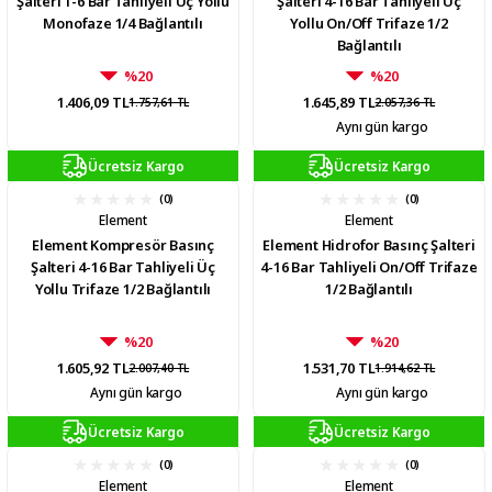
Şalteri 1-6 Bar Tahliyeli Üç Yollu
Şalteri 4-16 Bar Tahliyeli Üç
Monofaze 1/4 Bağlantılı
Yollu On/Off Trifaze 1/2
Bağlantılı
%20
%20
1.406,09 TL
1.645,89 TL
1.757,61 TL
2.057,36 TL
Aynı gün kargo
Ücretsiz Kargo
Ücretsiz Kargo
(0)
(0)
Element
Element
Element Kompresör Basınç
Element Hidrofor Basınç Şalteri
Şalteri 4-16 Bar Tahliyeli Üç
4-16 Bar Tahliyeli On/Off Trifaze
Yollu Trifaze 1/2 Bağlantılı
1/2 Bağlantılı
%20
%20
1.605,92 TL
1.531,70 TL
2.007,40 TL
1.914,62 TL
Aynı gün kargo
Aynı gün kargo
Ücretsiz Kargo
Ücretsiz Kargo
(0)
(0)
Element
Element