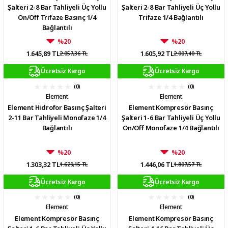
Şalteri 2-8 Bar Tahliyeli Üç Yollu
Şalteri 2-8 Bar Tahliyeli Üç Yollu
On/Off Trifaze Basınç 1/4
Trifaze 1/4 Bağlantılı
Bağlantılı
%20
%20
1.645,89 TL
1.605,92 TL
2.057,36 TL
2.007,40 TL
Ücretsiz Kargo
Ücretsiz Kargo
(0)
(0)
Element
Element
Element Hidrofor Basınç Şalteri
Element Kompresör Basınç
2-11 Bar Tahliyeli Monofaze 1/4
Şalteri 1-6 Bar Tahliyeli Üç Yollu
Bağlantılı
On/Off Monofaze 1/4 Bağlantılı
%20
%20
1.303,32 TL
1.446,06 TL
1.629,15 TL
1.807,57 TL
Ücretsiz Kargo
Ücretsiz Kargo
(0)
(0)
Element
Element
Element Kompresör Basınç
Element Kompresör Basınç