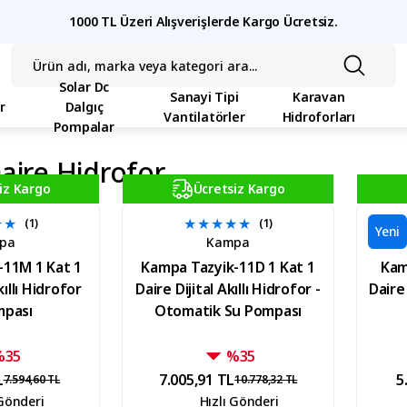
1000 TL Üzeri Alışverişlerde Kargo Ücretsiz.
Solar Dc
Sanayi Tipi
Karavan
r
Dalgıç
Vantilatörler
Hidroforları
Pompalar
Daire Hidrofor
iz Kargo
Ücretsiz Kargo
(1)
(1)
Yeni
pa
Kampa
-11M 1 Kat 1
Kampa Tazyik-11D 1 Kat 1
Kam
kıllı Hidrofor
Daire Dijital Akıllı Hidrofor -
Daire
mpası
Otomatik Su Pompası
%35
%35
L
7.005,91 TL
5
7.594,60 TL
10.778,32 TL
 Gönderi
Hızlı Gönderi