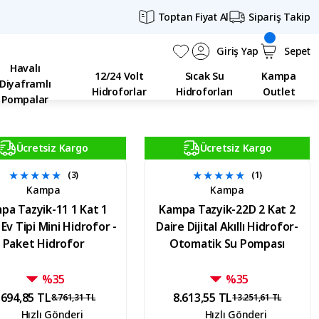
Toptan Fiyat Al
Sipariş Takip
Giriş Yap
Sepet
Havalı
12/24 Volt
Sıcak Su
Kampa
Diyaframlı
Hidroforlar
Hidroforları
Outlet
Pompalar
Ücretsiz Kargo
Ücretsiz Kargo
(3)
(1)
Kampa
Kampa
pa Tazyik-11 1 Kat 1
Kampa Tazyik-22D 2 Kat 2
 Ev Tipi Mini Hidrofor -
Daire Dijital Akıllı Hidrofor-
Paket Hidrofor
Otomatik Su Pompası
%35
%35
.694,85 TL
8.613,55 TL
8.761,31 TL
13.251,61 TL
Hızlı Gönderi
Hızlı Gönderi