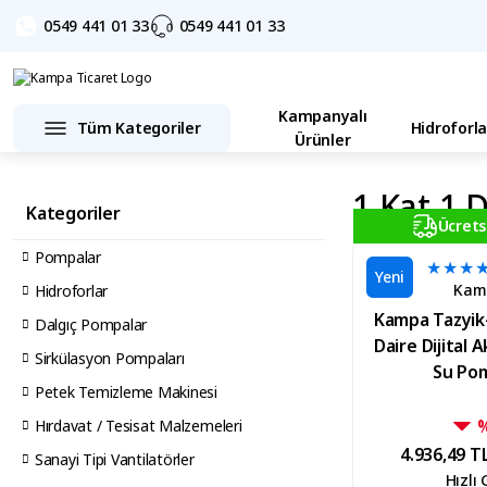
0549 441 01 33
0549 441 01 33
Kampanyalı
Tüm Kategoriler
Hidroforla
Ürünler
1 Kat 1 
Kategoriler
Ücrets
Pompalar
Yeni
Kam
Hidroforlar
Kampa Tazyik
Dalgıç Pompalar
Daire Dijital A
Sirkülasyon Pompaları
Su Po
Petek Temizleme Makinesi
Hırdavat / Tesisat Malzemeleri
4.936,49 T
Sanayi Tipi Vantilatörler
Hızlı