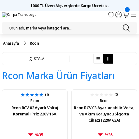
1000 TL Üzeri Alışverişlerde Kargo Ücretsiz.
Anasayfa
Rcon
SIRALA
Rcon Marka Ürün Fiyatları
(1)
(0)
Rcon
Rcon
Rcon RCV 02 Ayarlı Voltaj
Rcon RCV 03 Ayarlanabilir Voltaj
Korumalı Priz 220V 16A
ve Akım Koruyucu Sigorta
Cihazı (220V 63A)
%35
%35