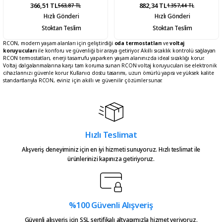
366,51 TL
882,34 TL
563,87 TL
1.357,44 TL
Hızlı Gönderi
Hızlı Gönderi
Stoktan Teslim
Stoktan Teslim
RCON, modern yaşam alanları için geliştirdiği
oda termostatları
ve
voltaj
koruyucuları
ile konforu ve güvenliği bir araya getiriyor. Akıllı sıcaklık kontrolü sağlayan
RCON termostatları, enerji tasarrufu yaparken yaşam alanınızda ideal sıcaklığı korur.
Voltaj dalgalanmalarına karşı tam koruma sunan RCON voltaj koruyucuları ise elektronik
cihazlarınızı güvenle korur. Kullanıcı dostu tasarımı, uzun ömürlü yapısı ve yüksek kalite
standartlarıyla RCON, eviniz için akıllı ve güvenilir çözümler sunar.
Hızlı Teslimat
Alışveriş deneyiminiz için en iyi hizmeti sunuyoruz. Hızlı teslimat ile
ürünlerinizi kapınıza getiriyoruz.
%100 Güvenli Alışveriş
Güvenli alışveriş için SSL sertifikalı altyapımızla hizmet veriyoruz.