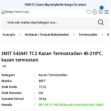
1000 TL Üzeri Alışverişlerde Kargo Ücretsiz.
Anasayfa
Hırdavat / Tesisat Malzemeleri
Termostatlar
Ka
IMIT 542441 TC2 Kazan Termostatları 40-210°C,
kazan termostatı
(0)
Kategori
Kazan Termostatları
Marka
IMIT
Stok Kodu
TC22
Stok Durumu
Var
Garanti Süresi
24 Ay
Havale
897,09 TL (%3,00 havale indirimi) Kdv Dahil