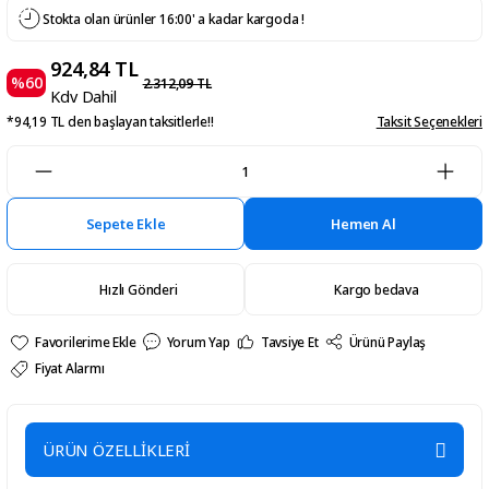
Stokta olan ürünler 16:00' a kadar kargoda !
924,84 TL
%60
2.312,09 TL
Kdv Dahil
*94,19 TL den başlayan taksitlerle!!
Taksit Seçenekleri
Sepete Ekle
Hemen Al
Hızlı Gönderi
Kargo bedava
Yorum Yap
Tavsiye Et
Ürünü Paylaş
Fiyat Alarmı
ÜRÜN ÖZELLİKLERİ