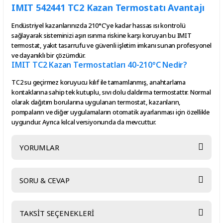
IMIT 542441 TC2 Kazan Termostatı Avantajı
Endüstriyel kazanlarınızda 210°C'ye kadar hassas ısı kontrolü
sağlayarak sisteminizi aşırı ısınma riskine karşı koruyan bu IMIT
termostat, yakıt tasarrufu ve güvenli işletim imkanı sunan profesyonel
ve dayanıklı bir çözümdür.
IMIT TC2 Kazan Termostatları 40-210°C Nedir?
TC2 su geçirmez koruyucu kılıf ile tamamlanmış, anahtarlama
kontaklarına sahip tek kutuplu, sıvı dolu daldırma termostattır. Normal
olarak dağıtım borularına uygulanan termostat, kazanların,
pompaların ve diğer uygulamaların otomatik ayarlanması için özellikle
uygundur. Ayrıca kılcal versiyonunda da mevcuttur.
YORUMLAR
SORU & CEVAP
Bu ürüne ilk yorumu siz yapın!
TAKSİT SEÇENEKLERİ
Yorum Yaz
Ürün hakkında henüz soru sorulmamış.