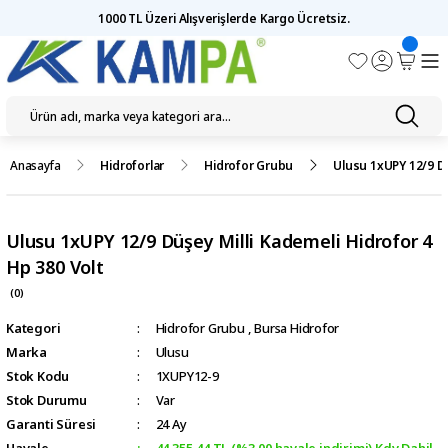
1000 TL Üzeri Alışverişlerde Kargo Ücretsiz.
Anasayfa
Hidroforlar
Hidrofor Grubu
Ulusu 1xUPY 12/9 Dü
Ulusu 1xUPY 12/9 Düşey Milli Kademeli Hidrofor 4
Hp 380 Volt
(0)
Kategori
Hidrofor Grubu
,
Bursa Hidrofor
Marka
Ulusu
Stok Kodu
1XUPY12-9
Stok Durumu
Var
Garanti Süresi
24 Ay
Havale
44.355,44 TL (%3,00 havale indirimi) Kdv Dahil