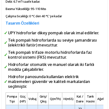
Debi: 6.7 m³/ saat’e kadar.
Basma Yüksekliği: 95-110 Mss
Çalışma Sıcaklığı: 0 °C den 40 °C ‘ye kadar
Tasarım Özellikleri
UPY hidroforlar dikey pompalı olarak imal edilirler.
Tek pompalı hidroforlarda su seviye şamandırası
(elektrikli ﬂatör) mevcuttur.
Tek pompalı trifaze motorlu hidroforlarda faz
kontrol sistemi (FKS) mevcuttur.
Hidroforlar otomatik ve manuel olarak iki farklı
modda çalışabilirler.
Hidrofor panosunda kullanılan elektrik
malzemeleri güvenilir ve kaliteli markalardan
seçilmiştir.
Pompa
Güç
Giriş/
Kat /
Tank
Voltaj
Q(m³/h)
H(mSS)
Ağırlık
Tipi
(HP)
Çıkış
Daire
Hacmi
22