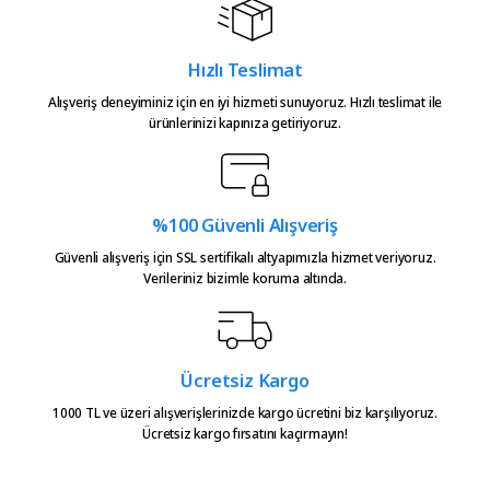
teşekkürler
Ürün resmi kalitesiz, bozuk veya görüntülenemiyor.
M... S... | 31/07/2026
Ürün açıklamasında eksik bilgiler bulunuyor.
Hızlı Teslimat
Ürün bilgilerinde hatalar bulunuyor.
Alışveriş deneyiminiz için en iyi hizmeti sunuyoruz. Hızlı teslimat ile
Süper hızlı kargo iyi ürün
Ürün fiyatı diğer sitelerden daha pahalı.
ürünlerinizi kapınıza getiriyoruz.
emeğine sağlık üretenlerin,
Bu ürüne benzer farklı alternatifler olmalı.
teşekkürler.
Atakan Kasapoğlu | 23/07/2026
%100 Güvenli Alışveriş
Hızlıca kargo elime ulaştı
Güvenli alışveriş için SSL sertifikalı altyapımızla hizmet veriyoruz.
emeğinize sağlık çok teşekkürler
Verileriniz bizimle koruma altında.
Gönder
Serkan Çağdavul | 13/06/2026
Urun takibiniz cok guzel. Urunu
Ücretsiz Kargo
alinca tum asamalar mail olatak
bilgilendirme yapiliyor ve ayni
1000 TL ve üzeri alışverişlerinizde kargo ücretini biz karşılıyoruz.
Ücretsiz kargo fırsatını kaçırmayın!
gun kargoya verilmesini
sagladiginiz icin tesekkurler
kampa