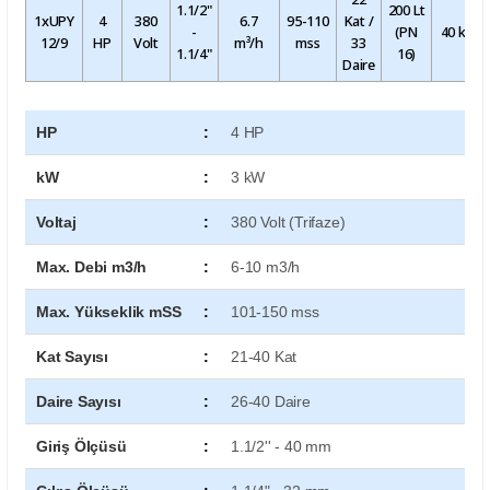
1.1/2"
200 Lt
1xUPY
4
380
6.7
95-110
Kat /
-
(PN
40 kg
12/9
HP
Volt
m³/h
mss
33
1.1/4"
16)
Daire
HP
:
4 HP
kW
:
3 kW
Voltaj
:
380 Volt (Trifaze)
Max. Debi m3/h
:
6-10 m3/h
Max. Yükseklik mSS
:
101-150 mss
Kat Sayısı
:
21-40 Kat
Daire Sayısı
:
26-40 Daire
Giriş Ölçüsü
:
1.1/2'' - 40 mm