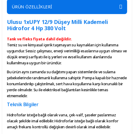
ÜRÜN ÖZELLİKLERİ
Ulusu 1xUPY 12/9 Düşey Milli Kademeli
Hidrofor 4 Hp 380 Volt
Tank ve fleks fiyata dahil değildir.
Temiz su ve kimyasal içerik taşımayan su kaynakları için kullanıma
uygundur. Sessiz çalışması, enerji verimliliği esaslarına uygun olması ve
düşük enerji sarfiyatı ile iş yerleri ve evsel kullanım alanlarında
kullanılmaya uygun bir üründür.
Bu ürün aynı zamanda su dağıtımı yapan sistemlerde ve sulama
şebekelerinde randımanlı kullanıma sahiptir. Pompa kapalı bir haznede
konumlandırılıp çalıştırılmalı, sert hava koşullarına karşı korunaklı bir
yerde olmalıdır. Su ile elektriksel bağlantıları kesinlikle temas
etmemelidir.
Teknik Bilgiler
Hidroforlar isteğe bağlı olarak vana, çek-valf, şaseler paslanmaz
olacak şekilde imal edilebilir. Hidroforlar isteğe bağlı olarak konfor
amaçlı frekans kontrollü değişken devirli olarak imal edilebilir.