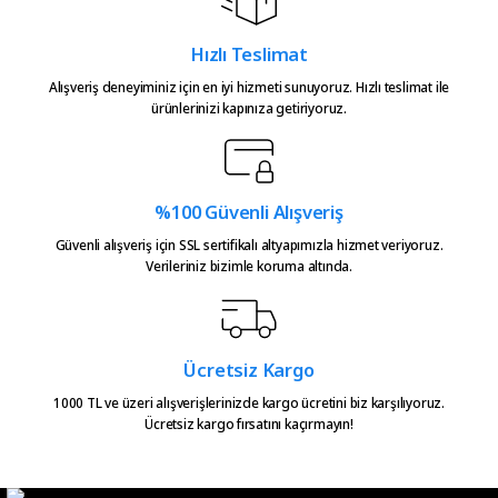
emeğine sağlık üretenlerin,
Bu ürüne benzer farklı alternatifler olmalı.
teşekkürler.
Hızlı Teslimat
Atakan Kasapoğlu | 23/07/2026
Alışveriş deneyiminiz için en iyi hizmeti sunuyoruz. Hızlı teslimat ile
ürünlerinizi kapınıza getiriyoruz.
Hızlıca kargo elime ulaştı
emeğinize sağlık çok teşekkürler
Gönder
Serkan Çağdavul | 13/06/2026
%100 Güvenli Alışveriş
Urun takibiniz cok guzel. Urunu
Güvenli alışveriş için SSL sertifikalı altyapımızla hizmet veriyoruz.
Verileriniz bizimle koruma altında.
alinca tum asamalar mail olatak
bilgilendirme yapiliyor ve ayni
gun kargoya verilmesini
sagladiginiz icin tesekkurler
kampa
Ücretsiz Kargo
E... E... | 20/05/2026
1000 TL ve üzeri alışverişlerinizde kargo ücretini biz karşılıyoruz.
Ücretsiz kargo fırsatını kaçırmayın!
Ürün güzel
hasan aslan | 03/04/2026