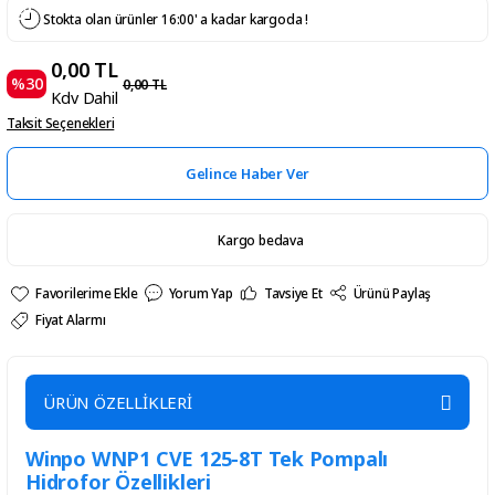
Stokta olan ürünler 16:00' a kadar kargoda !
0,00 TL
%30
0,00 TL
Kdv Dahil
Taksit Seçenekleri
Gelince Haber Ver
Kargo bedava
Yorum Yap
Tavsiye Et
Ürünü Paylaş
Fiyat Alarmı
ÜRÜN ÖZELLİKLERİ
Winpo WNP1 CVE 125-8T Tek Pompalı
Hidrofor Özellikleri