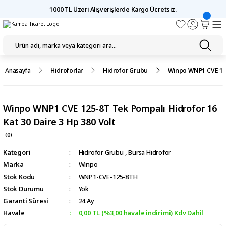
1000 TL Üzeri Alışverişlerde Kargo Ücretsiz.
Anasayfa
Hidroforlar
Hidrofor Grubu
Winpo WNP1 CVE 125-
Winpo WNP1 CVE 125-8T Tek Pompalı Hidrofor 16
Kat 30 Daire 3 Hp 380 Volt
(0)
Kategori
Hidrofor Grubu
,
Bursa Hidrofor
Marka
Winpo
Stok Kodu
WNP1-CVE-125-8TH
Stok Durumu
Yok
Garanti Süresi
24 Ay
Havale
0,00 TL (%3,00 havale indirimi) Kdv Dahil