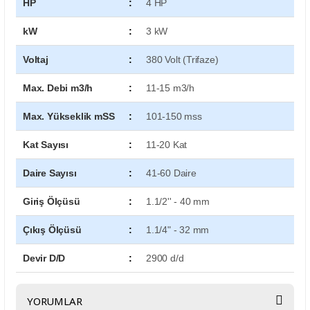
HP
:
4 HP
kW
:
3 kW
Voltaj
:
380 Volt (Trifaze)
Max. Debi m3/h
:
11-15 m3/h
Max. Yükseklik mSS
:
101-150 mss
Kat Sayısı
:
11-20 Kat
Daire Sayısı
:
41-60 Daire
Giriş Ölçüsü
:
1.1/2'' - 40 mm
Çıkış Ölçüsü
:
1.1/4" - 32 mm
Devir D/D
:
2900 d/d
YORUMLAR