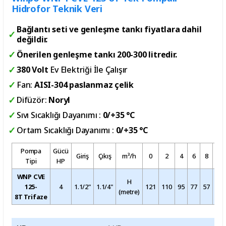
Hidrofor Teknik Veri
Bağlantı seti ve genleşme tankı fiyatlara dahil
değildir.
Önerilen genleşme tankı 200-300 litredir.
380 Volt
Ev Elektriği İle Çalışır
Fan:
AISI-304 paslanmaz çelik
Difüzör:
Noryl
Sıvı Sıcaklığı Dayanımı :
0/+35 °C
Ortam Sıcaklığı Dayanımı :
0/+35 °C
Pompa
Gücü
Giriş
Çıkış
m³/h
0
2
4
6
8
9
Tipi
HP
WNP
CVE
H
125-
4
1.1/2"
1.1/4"
121
110
95
77
57
47
(metre)
8T
Trifaze