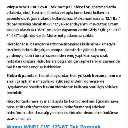
Winpo WNP1 CVE 125-8T tek pompalı hidrofor
, apartmanlarda,
villalarda, okul, hastane, fabrika ve toplu konutlarda kullanılan
sistemlerdir. Yoğun sıvılarda kullanılamaz. Maksimum basıncı
12.1 Bar
'
dır. Sıvı sıcaklığı olarak
0/+35 °C'
ye kadar dayanımı mevcuttur. Ortam
sıcaklığı olarak
0/+35 °C'
ye kadar dayanımı vardır.
Giriş / Çıkış : 1.1/2"
/ 1.1/4"
bağlantısı vardır. Motor mili paslanmaz çeliktir.
Hidroforlar su basınçlarını arttırma sisteminde kullanılmak amacıyla
üretilmiş elektrik ile çalışan pompa. Hidroforlar yüksek basınç
yardımıyla, belirli bir su haznesinden emiş yaptıkları suyu uzak
noktalara ulaştırır. Hidroforlara bağlantılı genleşme tankları sayesinde
hali hazırda basınçlı su bekletirler.
Elektrik panoları
, hidrofor açısından hem
yüksek koruma hem de
sıralı çalıştırma
amacıyla kolaylık sağlar. Belirli dönemlerde
uygulanması önerilen
bakım
hidroforun kullanım ömrü için oldukça
önemlidir.
Hidrofor tankı hava ayarları 3 ayda bir kontrol edilmeli. İçindeki hava
boşalabilir. Hidrofor tesisat montajı-hidrofor montaj ederken
hidroforun sabit duracağı yeri belirler. Hidrofor depodan mümkünse
uzak olmamalı.
Winpo WNP1 CVE 125-8T Tek Pompalı