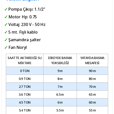
Pompa Çıkışı: 1.1/2"
Motor Hp: 0.75
Voltaj: 230 V - 50 Hz
5 mt. Fişli kablo
Şamandıra şalter
Fan Noryl
SAATTE AKTARDIĞI SU
DİKEYDE BASMA
YATAYDA BASMA
MİKTARI
YÜKSEKLİĞİ
MESAFESİ
0 TON
9 m
90 m
0.9 TON
8 m
80 m
2.7 TON
7 m
70 m
3.6 TON
6.5 m
65 m
4.5 TON
6 m
60 m
5.4 TON
5.5 m
55 m