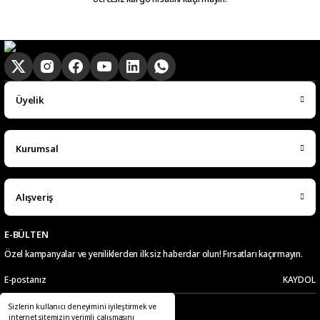
gun kargoya verilmesini
sagladiginiz icin tesekkurler
kampa
E... E... | 20/05/2026
Ürün güzel
Üyelik
hasan aslan | 03/04/2026
Kurumsal
Hızlıca elime ulaştı
emre hasdemir | 15/03/2026
Alışveriş
Çok hızlı bir şekilde elimize ulaştı
çok teşekkür ederim
E-BÜLTEN
Özel kampanyalar ve yeniliklerden ilk siz haberdar olun! Fırsatları kaçırmayın.
Ramazan Subaşı | 25/02/2026
KAYDOL
Gayet başarılı hızlı şekilde
Sizlerin kullanıcı deneyimini iyileştirmek ve
aradığın herşeyi buluuorsun
Telefon
E-Posta
internet sitemizin verimli çalışmasını