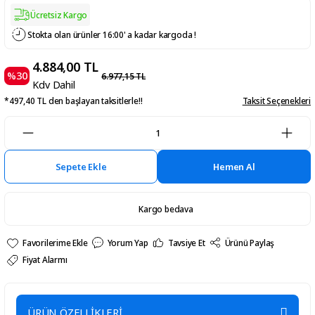
Ücretsiz Kargo
Stokta olan ürünler 16:00' a kadar kargoda !
4.884,00 TL
%30
6.977,15 TL
Kdv Dahil
*497,40 TL den başlayan taksitlerle!!
Taksit Seçenekleri
Sepete Ekle
Hemen Al
Kargo bedava
Yorum Yap
Tavsiye Et
Ürünü Paylaş
Fiyat Alarmı
ÜRÜN ÖZELLİKLERİ