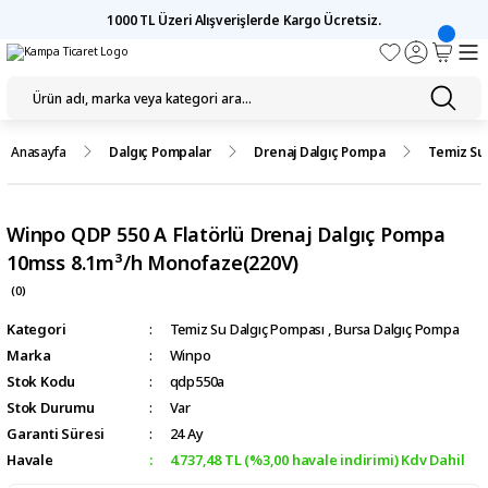
1000 TL Üzeri Alışverişlerde Kargo Ücretsiz.
Anasayfa
Dalgıç Pompalar
Drenaj Dalgıç Pompa
Temiz Su
Winpo QDP 550 A Flatörlü Drenaj Dalgıç Pompa
10mss 8.1m³/h Monofaze(220V)
(0)
Kategori
Temiz Su Dalgıç Pompası
,
Bursa Dalgıç Pompa
Marka
Winpo
Stok Kodu
qdp550a
Stok Durumu
Var
Garanti Süresi
24 Ay
Havale
4.737,48 TL (%3,00 havale indirimi) Kdv Dahil