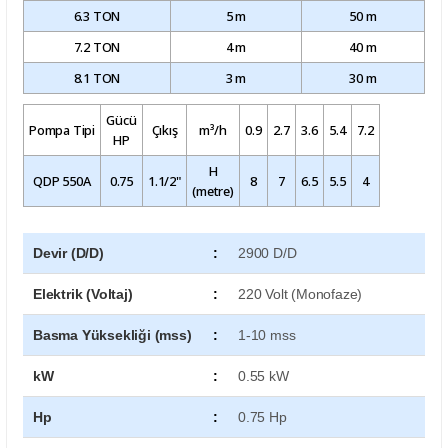
6.3 TON
5 m
50 m
7.2 TON
4 m
40 m
8.1 TON
3 m
30 m
Gücü
Pompa Tipi
Çıkış
m³/h
0.9
2.7
3.6
5.4
7.2
HP
H
QDP 550A
0.75
1.1/2"
8
7
6.5
5.5
4
(metre)
Devir (D/D)
:
2900 D/D
Elektrik (Voltaj)
:
220 Volt (Monofaze)
Basma Yüksekliği (mss)
:
1-10 mss
kW
:
0.55 kW
Hp
:
0.75 Hp