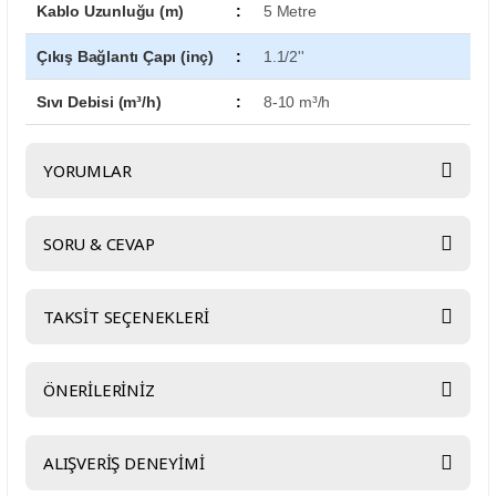
Kablo Uzunluğu (m)
:
5 Metre
Çıkış Bağlantı Çapı (inç)
:
1.1/2''
Sıvı Debisi (m³/h)
:
8-10 m³/h
YORUMLAR
SORU & CEVAP
Bu ürüne ilk yorumu siz yapın!
TAKSİT SEÇENEKLERİ
Yorum Yaz
Ürün hakkında henüz soru sorulmamış.
ÖNERİLERİNİZ
Soru Sor
Bu ürünün fiyat bilgisi, resim, ürün açıklamalarında ve diğer
ALIŞVERİŞ DENEYİMİ
konularda yetersiz gördüğünüz noktaları öneri formunu kullanarak
tarafımıza iletebilirsiniz.