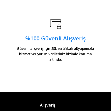
teşekkürler.
Yorum Yaz
Soru Sor
ürler
%100 Güvenli Alışveriş
Güvenli alışveriş için SSL sertifikalı altyapımızla
hizmet veriyoruz. Verileriniz bizimle koruma
il olatak bilgilendirme
altında.
 icin tesekkurler kampa
Gönder
Alışveriş