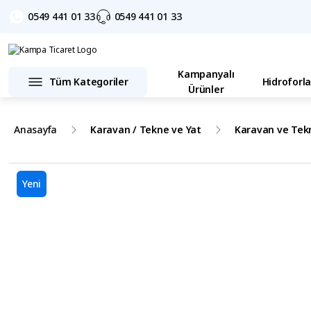
0549 441 01 33
0549 441 01 33
Kampanyalı
Tüm Kategoriler
Hidroforla
Ürünler
Anasayfa
Karavan / Tekne ve Yat
Karavan ve Tek
Yeni