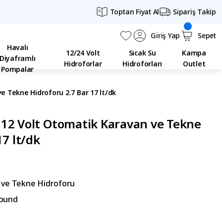
Toptan Fiyat Al
Sipariş Takip
Giriş Yap
Sepet
Havalı
12/24 Volt
Sıcak Su
Kampa
Diyaframlı
Hidroforlar
Hidroforları
Outlet
Pompalar
 Tekne Hidroforu 2.7 Bar 17 lt/dk
12 Volt Otomatik Karavan ve Tekne
17 lt/dk
 ve Tekne Hidroforu
ound