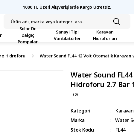
1000 TL Üzeri Alışverişlerde Kargo Ücretsiz.
Solar Dc
Sanayi Tipi
Karavan
r
Dalgıç
Vantilatörler
Hidroforları
Pompalar
ne Hidroforu
Water Sound FL44 12 Volt Otomatik Karavan ve
Water Sound FL44 
Hidroforu 2.7 Bar 
(0)
Kategori
Karavan
Marka
Water S
Stok Kodu
FL44