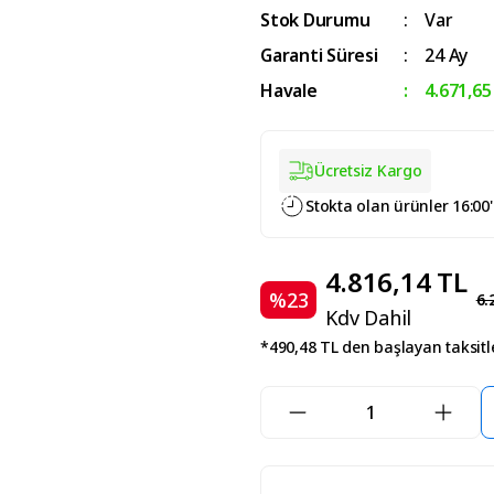
Stok Durumu
Var
Garanti Süresi
24 Ay
Havale
4.671,65
Ücretsiz Kargo
Stokta olan ürünler 16:00
4.816,14 TL
%23
6.
Kdv Dahil
*490,48 TL den başlayan taksitle