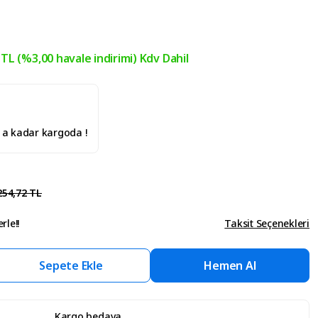
 TL (%3,00 havale indirimi) Kdv Dahil
' a kadar kargoda !
254,72 TL
rle!!
Taksit Seçenekleri
Sepete Ekle
Hemen Al
Kargo bedava