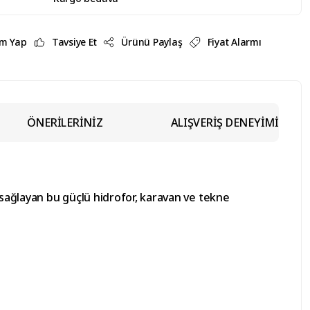
m Yap
Tavsiye Et
Ürünü Paylaş
Fiyat Alarmı
ÖNERİLERİNİZ
ALIŞVERİŞ DENEYİMİ
sağlayan bu güçlü hidrofor, karavan ve tekne