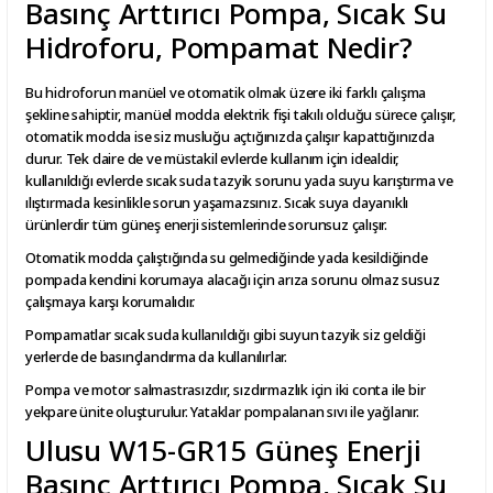
Basınç Arttırıcı Pompa, Sıcak Su
Hidroforu, Pompamat Nedir?
Bu hidroforun manüel ve otomatik olmak üzere iki farklı çalışma
şekline sahiptir, manüel modda elektrik fişi takılı olduğu sürece çalışır,
otomatik modda ise siz musluğu açtığınızda çalışır kapattığınızda
durur. Tek daire de ve müstakil evlerde kullanım için idealdir,
kullanıldığı evlerde sıcak suda tazyik sorunu yada suyu karıştırma ve
ılıştırmada kesinlikle sorun yaşamazsınız. Sıcak suya dayanıklı
ürünlerdir tüm güneş enerji sistemlerinde sorunsuz çalışır.
Otomatik modda çalıştığında su gelmediğinde yada kesildiğinde
pompada kendini korumaya alacağı için arıza sorunu olmaz susuz
çalışmaya karşı korumalıdır.
Pompamatlar sıcak suda kullanıldığı gibi suyun tazyik siz geldiği
yerlerde de basınçlandırma da kullanılırlar.
Pompa ve motor salmastrasızdır, sızdırmazlık için iki conta ile bir
yekpare ünite oluşturulur. Yataklar pompalanan sıvı ile yağlanır.
Ulusu W15-GR15 Güneş Enerji
Basınç Arttırıcı Pompa, Sıcak Su