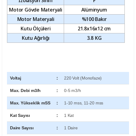
İzolasyon Sınıfı
F
Motor Gövde Materyali
Alüminyum
Motor Materyali
%100 Bakır
Kutu Ölçüleri
21.8x16x12 cm
Kutu Ağırlığı
3.8 KG
Voltaj
:
220 Volt (Monofaze)
Max. Debi m3/h
:
0-5 m3/h
Max. Yükseklik mSS
:
1-10 mss, 11-20 mss
Kat Sayısı
:
1 Kat
Daire Sayısı
:
1 Daire