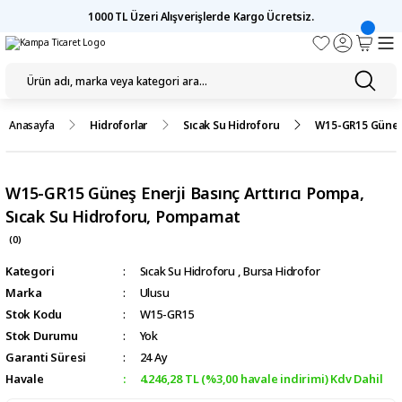
1000 TL Üzeri Alışverişlerde Kargo Ücretsiz.
Anasayfa
Hidroforlar
Sıcak Su Hidroforu
W15-GR15 Güneş E
W15-GR15 Güneş Enerji Basınç Arttırıcı Pompa,
Sıcak Su Hidroforu, Pompamat
(0)
Kategori
Sıcak Su Hidroforu
,
Bursa Hidrofor
Marka
Ulusu
Stok Kodu
W15-GR15
Stok Durumu
Yok
Garanti Süresi
24 Ay
Havale
4.246,28 TL (%3,00 havale indirimi) Kdv Dahil