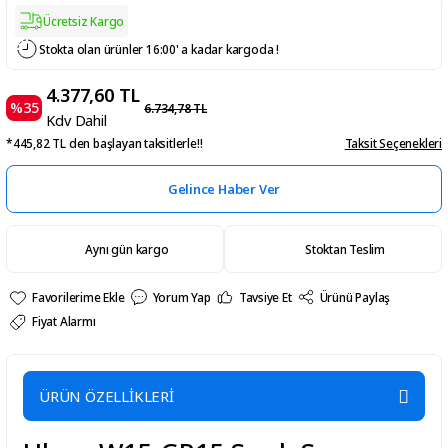
Ücretsiz Kargo
Stokta olan ürünler 16:00' a kadar kargoda !
4.377,60 TL
%35
6.734,78 TL
Kdv Dahil
*445,82 TL den başlayan taksitlerle!!
Taksit Seçenekleri
Gelince Haber Ver
Aynı gün kargo
Stoktan Teslim
Yorum Yap
Tavsiye Et
Ürünü Paylaş
Fiyat Alarmı
ÜRÜN ÖZELLİKLERİ