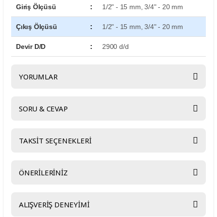
Giriş Ölçüsü
:
1/2" - 15 mm, 3/4" - 20 mm
Çıkış Ölçüsü
:
1/2" - 15 mm, 3/4" - 20 mm
Devir D/D
:
2900 d/d
YORUMLAR
SORU & CEVAP
Bu ürüne ilk yorumu siz yapın!
TAKSİT SEÇENEKLERİ
Yorum Yaz
Ürün hakkında henüz soru sorulmamış.
ÖNERİLERİNİZ
Soru Sor
Bu ürünün fiyat bilgisi, resim, ürün açıklamalarında ve diğer
ALIŞVERİŞ DENEYİMİ
konularda yetersiz gördüğünüz noktaları öneri formunu kullanarak
tarafımıza iletebilirsiniz.