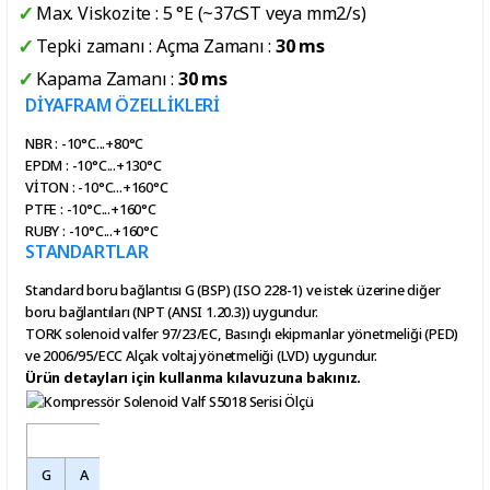
Max. Viskozite : 5 °E (~37cST veya mm2/s)
Tepki zamanı : Açma Zamanı :
30 ms
Kapama Zamanı :
30 ms
DİYAFRAM ÖZELLİKLERİ
NBR : -10°C...+80°C
EPDM : -10°C...+130°C
VİTON : -10°C...+160°C
PTFE : -10°C...+160°C
RUBY : -10°C...+160°C
STANDARTLAR
Standard boru bağlantısı G (BSP) (ISO 228-1) ve istek üzerine diğer
boru bağlantıları (NPT (ANSI 1.20.3)) uygundur.
TORK solenoid valfer 97/23/EC, Basınçlı ekipmanlar yönetmeliği (PED)
ve 2006/95/ECC Alçak voltaj yönetmeliği (LVD) uygundur.
Ürün detayları için
kullanma kılavuzu
na bakınız.
Ürün Ölçüleri
G
A
B
C
D
E
F
H