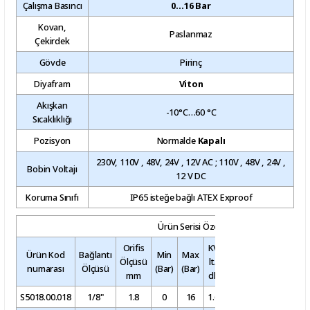
Çalışma Basıncı
0…16 Bar
Kovan,
Paslanmaz
Çekirdek
Gövde
Pirinç
Diyafram
Viton
Akışkan
-10°C…60 °C
Sıcaklıklığı
Pozisyon
Normalde
Kapalı
230V, 110V , 48V, 24V , 12V AC ; 110V , 48V , 24V ,
Bobin Voltajı
12 V DC
Koruma Sınıfı
IP65 isteğe bağlı ATEX Exproof
Ürün Serisi Özellikleri
Orifis
KV
Ürün Kod
Bağlantı
Min
Max
min
max
Ölçüsü
lt/
Diyafra
numarası
Ölçüsü
(Bar)
(Bar)
(°C)
(°C)
mm
dk
S5018.00.018
1/8"
1.8
0
16
1.6
-10
+60
Viton
/N