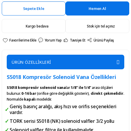
Sepete Ekle
Hemen Al
Kargo bedava
Stok için tel açınız
Yorum Yap
Tavsiye Et
Ürünü Paylaş
ÜRÜN ÖZELLİKLERİ
S5018 Kompresör Solenoid Vana Özellikleri
S5018 kompresör solenoid vana
lar
1/8” ile 1/4”
arası ölçüleri
bulunur.
0-16 bar
(orifise göre değişiklik gösterir),
direkt çekmelidir
.
Normalde
kapalı
modeldir.
Geniş basınç aralığı, akış hızı ve orifis seçenekleri
vardır.
TORK serisi S5018 (NK) solenoid valfler 3/2 yollu
Solenoid valfler filtre ile kullanılmalıdır.