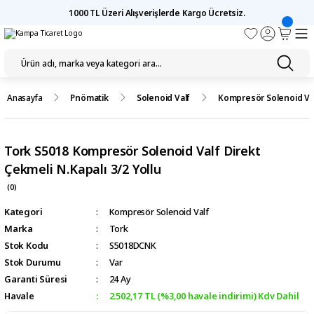
1000 TL Üzeri Alışverişlerde Kargo Ücretsiz.
Anasayfa
Pnömatik
Solenoid Valf
Kompresör Solenoid Va
Tork S5018 Kompresör Solenoid Valf Direkt
Çekmeli N.Kapalı 3/2 Yollu
(0)
Kategori
Kompresör Solenoid Valf
Marka
Tork
Stok Kodu
S5018DCNK
Stok Durumu
Var
Garanti Süresi
24 Ay
Havale
2.502,17 TL (%3,00 havale indirimi) Kdv Dahil