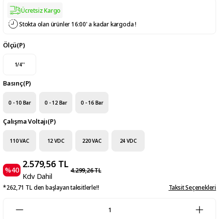
Ücretsiz Kargo
Stokta olan ürünler 16:00' a kadar kargoda !
Ölçü(P)
1/4''
Basınç(P)
0 - 10 Bar
0 - 12 Bar
0 - 16 Bar
Çalışma Voltajı(P)
110 VAC
12 VDC
220 VAC
24 VDC
2.579,56 TL
%40
4.299,26 TL
Kdv Dahil
*262,71 TL den başlayan taksitlerle!!
Taksit Seçenekleri