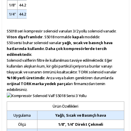
1/8"
44.2
105.5
32
57.3
26
37.8
95.2
1/4"
44.2
105.5
32
57.3
26
37.8
95.2
S5018 seri kompresör solenoid vanaları 3/2 yollu solenoid vanadır.
Viton diyaframlıdır
. S5018 normalde
kapalı
modeldir.
S50 serisi buhar solenoid vanalar
yağlı, sıcak ve basınçlı hava
hatlarında kullanılır. Daha çok kompresörlerde tercih
edilmektedir.
Solenoid valflerin filtre ile kullanılması tavsiye edilmektedir. Eğer
kullanılan akışkan kum, kir gibi partikül içeriyorsa bunlar vanayı
tıkayacak ve vananın ömrünü kısaltacaktır. TORK solenoid vanalar
%100 yerli üretimdir.
Arıza veya bakım gerektiren durumlarda
orijinal TORK marka yedek parça
ları firmamızdan temin
edebilirsiniz.
Ürün Özellikleri
Uygulama
Yağlı, Sıcak ve Basınçlı hava
Ölçü
1/8", 1/4" Direkt Çekmeli