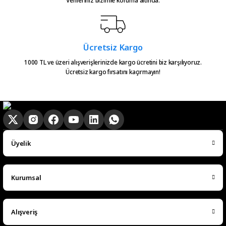
Verileriniz bizimle koruma altında.
Gönder
Serkan Çağdavul | 13/06/2026
Urun takibiniz cok guzel. Urunu
Ücretsiz Kargo
alinca tum asamalar mail olatak
bilgilendirme yapiliyor ve ayni
1000 TL ve üzeri alışverişlerinizde kargo ücretini biz karşılıyoruz.
Ücretsiz kargo fırsatını kaçırmayın!
gun kargoya verilmesini
sagladiginiz icin tesekkurler
kampa
E... E... | 20/05/2026
Ürün güzel
Üyelik
hasan aslan | 03/04/2026
Kurumsal
Hızlıca elime ulaştı
emre hasdemir | 15/03/2026
Alışveriş