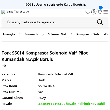
1000 TL Üzeri Alışverişlerde Kargo Ücretsiz.
Anasayfa
Pnömatik
Solenoid Valf
Kompresör Solenoid Va
Tork S5014 Kompresör Solenoid Valf Pilot
Kumandalı N.Açık Borulu
(0)
Kategori
Kompresör Solenoid Valf
Marka
Tork
Stok Kodu
S5014PKNA
Stok Durumu
Var
Garanti Süresi
24 Ay
Havale
3.840,59 TL (%3,00 havale indirimi) Kdv Dahil