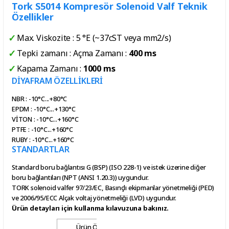
Tork S5014 Kompresör Solenoid Valf Teknik
Özellikler
Max. Viskozite : 5 °E (~37cST veya mm2/s)
Tepki zamanı : Açma Zamanı :
400 ms
Kapama Zamanı :
1000 ms
DİYAFRAM ÖZELLİKLERİ
NBR : -10°C...+80°C
EPDM : -10°C...+130°C
VİTON : -10°C...+160°C
PTFE : -10°C...+160°C
RUBY : -10°C...+160°C
STANDARTLAR
Standard boru bağlantısı G (BSP) (ISO 228-1) ve istek üzerine diğer
boru bağlantıları (NPT (ANSI 1.20.3)) uygundur.
TORK solenoid valfer 97/23/EC, Basınçlı ekipmanlar yönetmeliği (PED)
ve 2006/95/ECC Alçak voltaj yönetmeliği (LVD) uygundur.
Ürün detayları için
kullanma kılavuzu
na bakınız.
Ürün Ölçüleri