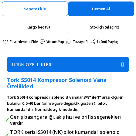
Sepete Ekle
Hemen Al
Kargo bedava
Stok için tel açınız
Yorum Yap
Tavsiye Et
Ürünü Paylaş
ÜRÜN ÖZELLİKLERİ
Tork S5014 Kompresör Solenoid Vana
Özellikleri
Tork S5014 kompresör solenoid vana
lar
3/8” ile 1”
arası ölçüleri
bulunur.
0.5-40 bar
(orifise göre değişiklik gösterir),
pilot
kumandalıdır
. Normalde
açık
modeldir.
Geniş basınç aralığı, akış hızı ve orifis seçenekleri
vardır.
TORK serisi S5014 (NK) pilot kumandalı solenoid