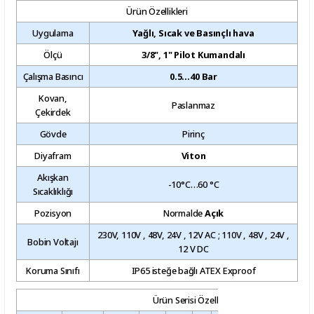
Ürün Özellikleri
Uygulama
Yağlı, Sıcak ve Basınçlı hava
Ölçü
3/8", 1" Pilot Kumandalı
Çalışma Basıncı
0.5…40 Bar
Kovan,
Paslanmaz
Çekirdek
Gövde
Pirinç
Diyafram
Viton
Akışkan
-10°C…60 °C
Sıcaklıklığı
Pozisyon
Normalde
Açık
230V, 110V , 48V, 24V , 12V AC ; 110V , 48V , 24V ,
Bobin Voltajı
12 V DC
Koruma Sınıfı
IP65 isteğe bağlı ATEX Exproof
Ürün Serisi Özellikleri