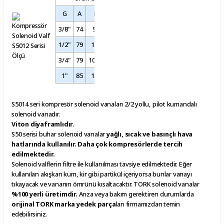
G
A
B
C
D
E
F
K
H
I
3/8"
74
97
32
45
91.3
37.5
52
76
124
1/2"
79
100
32
45
92
39.8
52
76
128
3/4"
79
107.3
32
45
94
41.5
52
76
134
1"
85
115
32
45
101
42.5
52
76
143.5
S5014 seri kompresör solenoid vanaları 2/2 yollu, pilot kumandalı
solenoid vanadır.
Viton diyaframlıdır
.
S50 serisi buhar solenoid vanalar
yağlı, sıcak ve basınçlı hava
hatlarında kullanılır. Daha çok kompresörlerde tercih
edilmektedir.
Solenoid valflerin filtre ile kullanılması tavsiye edilmektedir. Eğer
kullanılan akışkan kum, kir gibi partikül içeriyorsa bunlar vanayı
tıkayacak ve vananın ömrünü kısaltacaktır. TORK solenoid vanalar
%100 yerli üretimdir.
Arıza veya bakım gerektiren durumlarda
orijinal TORK marka yedek parça
ları firmamızdan temin
edebilirsiniz.