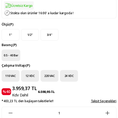
Ücretsiz Kargo
Stokta olan ürünler 16:00' a kadar kargoda !
Ölçü(P)
1''
1/2''
3/4''
Basınç(P)
0.5 - 40 Bar
Çalışma Voltajı(P)
110 VAC
12 VDC
220 VAC
24 VDC
3.959,37 TL
%40
6.598,95 TL
Kdv Dahil
*403,23 TL den başlayan taksitlerle!!
Taksit Seçenekleri