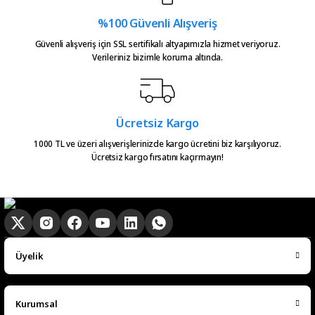
Atakan Kasapoğlu | 23/07/2026
%100 Güvenli Alışveriş
Hızlıca kargo elime ulaştı
Güvenli alışveriş için SSL sertifikalı altyapımızla hizmet veriyoruz.
emeğinize sağlık çok teşekkürler
Verileriniz bizimle koruma altında.
Gönder
Serkan Çağdavul | 13/06/2026
Urun takibiniz cok guzel. Urunu
Ücretsiz Kargo
alinca tum asamalar mail olatak
bilgilendirme yapiliyor ve ayni
1000 TL ve üzeri alışverişlerinizde kargo ücretini biz karşılıyoruz.
Ücretsiz kargo fırsatını kaçırmayın!
gun kargoya verilmesini
sagladiginiz icin tesekkurler
kampa
E... E... | 20/05/2026
Ürün güzel
Üyelik
hasan aslan | 03/04/2026
Kurumsal
Hızlıca elime ulaştı