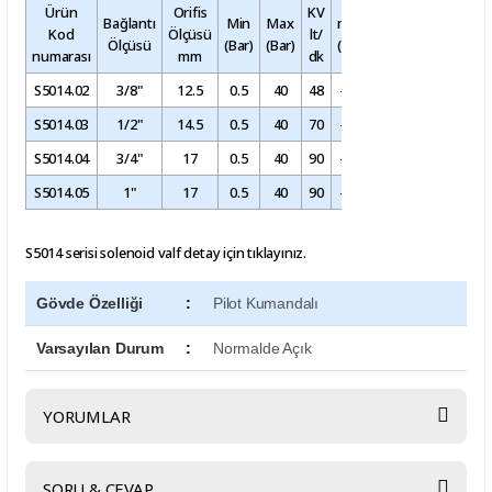
Ürün
Orifis
KV
Bağlantı
Min
Max
min
max
Kod
Ölçüsü
lt/
Diyafram / 
Ölçüsü
(Bar)
(Bar)
(°C)
(°C)
numarası
mm
dk
S5014.02
3/8"
12.5
0.5
40
48
-10
+60
Viton
/NBR
S5014.03
1/2"
14.5
0.5
40
70
-10
+60
Viton
/NBR
S5014.04
3/4"
17
0.5
40
90
-10
+60
Viton
/NBR
S5014.05
1"
17
0.5
40
90
-10
+60
Viton
/NBR
S5014 serisi solenoid valf detay için tıklayınız.
Gövde Özelliği
:
Pilot Kumandalı
Varsayılan Durum
:
Normalde Açık
YORUMLAR
SORU & CEVAP