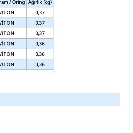
ram / Oring
Ağırlık (kg)
VİTON
0,37
VİTON
0,37
VİTON
0,37
VİTON
0,36
VİTON
0,36
VİTON
0,36
iz.