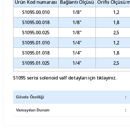
Ürün Kod numarası
Bağlantı Ölçüsü
Orifis Ölçüsü
S1095.00.010
1/8"
1,2
S1095.00.018
1/8"
1,8
S1095.00.025
1/8"
2,5
S1095.01.010
1/4"
1,2
S1095.01.018
1/4"
1,8
S1095.01.025
1/4"
2,5
S1095 serisi solenoid valf
detayları için tıklayınız.
Gövde Özelliği
:
Varsayılan Durum
:
Hızlı kargo sorunsuz alışveriş ürün çok kaliteli herkes
Bu ürünün fiyat bilgisi, resim, ürün açıklamalarında ve diğer konularda