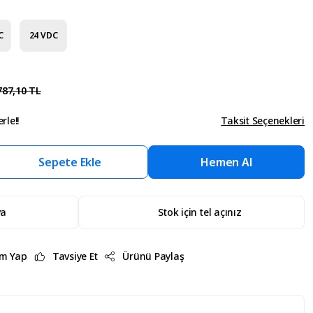
C
24 VDC
787,10 TL
rle!!
Taksit Seçenekleri
Sepete Ekle
Hemen Al
va
Stok için tel açınız
m Yap
Tavsiye Et
Ürünü Paylaş