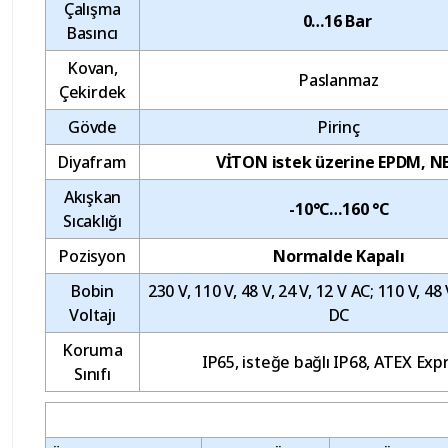
Çalışma
0…16 Bar
Basıncı
Kovan,
Paslanmaz
Çekirdek
Gövde
Pirinç
Diyafram
VİTON istek üzerine EPDM, N
Akışkan
-10°C…160 °C
Sıcaklığı
Pozisyon
Normalde Kapalı
Bobin
230 V, 110 V, 48 V, 24 V, 12 V AC; 110 V, 48 
Voltajı
DC
Koruma
IP65, isteğe bağlı IP68, ATEX Exp
Sınıfı