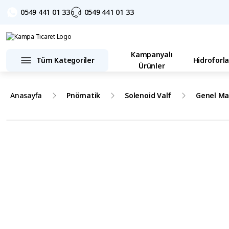
0549 441 01 33
0549 441 01 33
Kampanyalı
Tüm Kategoriler
Hidroforla
Ürünler
Anasayfa
Pnömatik
Solenoid Valf
Genel Ma