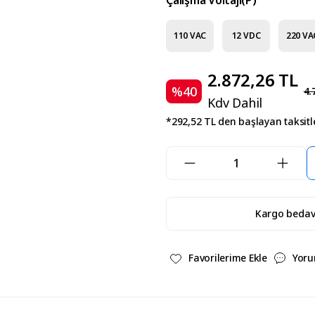
Çalışma Voltajı(P)
110 VAC
12 VDC
220 VA
2.872,26 TL
%40
4.
Kdv Dahil
*292,52 TL den başlayan taksitle
Kargo beda
Yoru