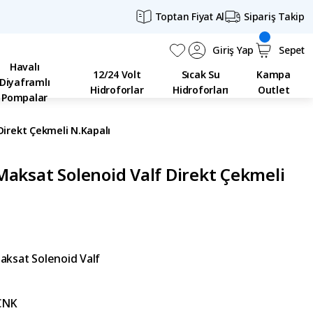
Toptan Fiyat Al
Sipariş Takip
Giriş Yap
Sepet
Havalı
12/24 Volt
Sıcak Su
Kampa
Diyaframlı
Hidroforlar
Hidroforları
Outlet
Pompalar
Direkt Çekmeli N.Kapalı
Maksat Solenoid Valf Direkt Çekmeli
aksat Solenoid Valf
CNK