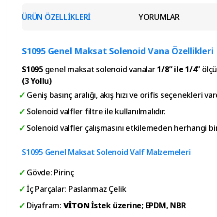
ÜRÜN ÖZELLİKLERİ
YORUMLAR
S1095 Genel Maksat Solenoid Vana Özellikleri
S1095
genel maksat solenoid vanalar
1/8” ile 1/4”
ölçü
(3 Yollu)
Geniş basınç aralığı, akış hızı ve orifis seçenekleri vard
Solenoid valfler filtre ile kullanılmalıdır.
Solenoid valfler çalışmasını etkilemeden herhangi bi
S1095 Genel Maksat Solenoid Valf Malzemeleri
Gövde: Pirinç
İç Parçalar: Paslanmaz Çelik
Diyafram:
VİTON
İstek üzerine; EPDM,
NBR