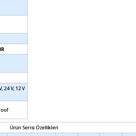
BR
V, 24 V, 12 V
roof
Ürün Serisi Özellikleri