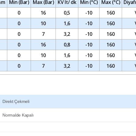
 mm
Min (Bar)
Max (Bar)
KV lt/ dk
Min (°C)
Max (°C)
Diyaf
0
16
0,5
-10
160
0
10
1,6
-10
160
0
7
3,2
-10
160
0
16
0,8
-10
160
0
10
1,6
-10
160
0
7
3,2
-10
160
Direkt Çekmeli
Normalde Kapalı
e teşekkürler
 yetersiz gördüğünüz noktaları öneri formunu kullanarak tarafımıza iletebilirsin