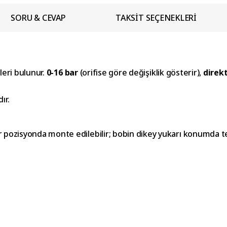
SORU & CEVAP
TAKSİT SEÇENEKLERİ
leri bulunur.
0-16 bar
(orifise göre değişiklik gösterir),
direk
ır.
r pozisyonda monte edilebilir; bobin dikey yukarı konumda ter