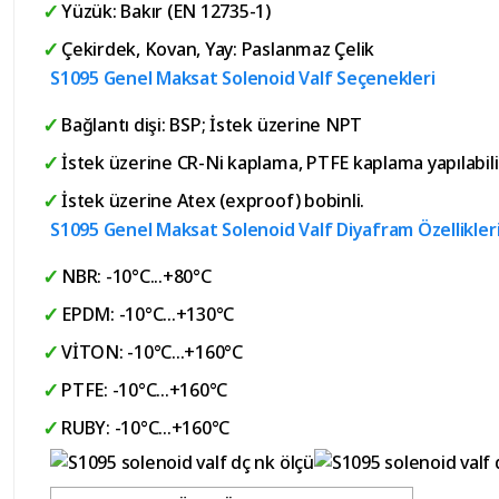
Yüzük: Bakır (EN 12735-1)
Çekirdek, Kovan, Yay: Paslanmaz Çelik
S1095 Genel Maksat Solenoid Valf Seçenekleri
Bağlantı dişi: BSP; İstek üzerine NPT
İstek üzerine CR-Ni kaplama, PTFE kaplama yapılabilir
İstek üzerine Atex (exproof) bobinli.
S1095 Genel Maksat Solenoid Valf Diyafram Özellikler
NBR: -10°C...+80°C
EPDM: -10°C...+130°C
VİTON: -10°C...+160°C
PTFE: -10°C...+160°C
RUBY: -10°C...+160°C