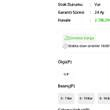
Stok Durumu
Var
Garanti Süresi
24 Ay
Havale
2.786,09
Ücretsiz Kargo
Stokta olan ürünler 16:00
Ölçü(P)
1/4''
Basınç(P)
0 - 7 Bar
0 - 10 Bar
0 - 16 B