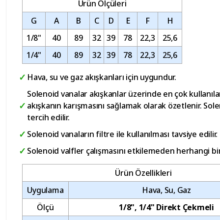
Ürün Ölçüleri
G
A
B
C
D
E
F
H
1/8"
40
89
32
39
78
22,3
25,6
1/4"
40
89
32
39
78
22,3
25,6
Hava, su ve gaz akışkanları için uygundur.
Solenoid vanalar akışkanlar üzerinde en çok kullanılan
akışkanın karışmasını sağlamak olarak özetlenir. Sol
tercih edilir.
Solenoid vanaların filtre ile kullanılması tavsiye edili
Solenoid valfler çalışmasını etkilemeden herhangi bi
Ürün Özellikleri
Uygulama
Hava, Su, Gaz
Ölçü
1/8", 1/4" Direkt Çekmeli