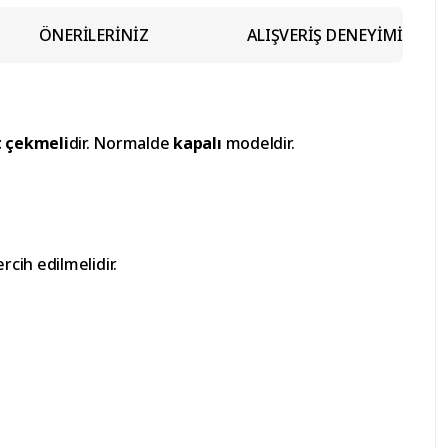
ÖNERİLERİNİZ
ALIŞVERİŞ DENEYİMİ
t çekmeli
dir. Normalde
kapalı
modeldir.
cih edilmelidir.