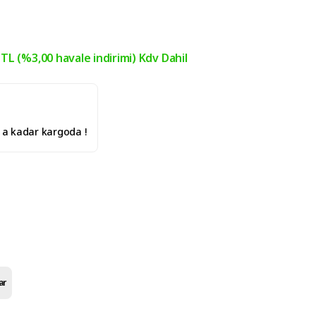
 TL (%3,00 havale indirimi) Kdv Dahil
' a kadar kargoda !
ar