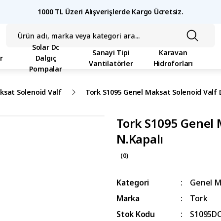
1000 TL Üzeri Alışverişlerde Kargo Ücretsiz.
Solar Dc
Sanayi Tipi
Karavan
r
Dalgıç
Vantilatörler
Hidroforları
Pompalar
ksat Solenoid Valf
Tork S1095 Genel Maksat Solenoid Valf 
Tork S1095 Genel 
N.Kapalı
(0)
Kategori
Genel M
Marka
Tork
Stok Kodu
S1095D