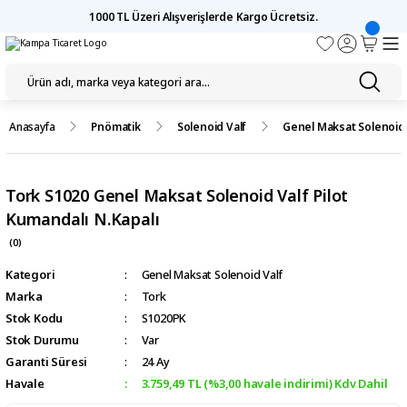
1000 TL Üzeri Alışverişlerde Kargo Ücretsiz.
Anasayfa
Pnömatik
Solenoid Valf
Genel Maksat Solenoid 
Tork S1020 Genel Maksat Solenoid Valf Pilot
Kumandalı N.Kapalı
(0)
Kategori
Genel Maksat Solenoid Valf
Marka
Tork
Stok Kodu
S1020PK
Stok Durumu
Var
Garanti Süresi
24 Ay
Havale
3.759,49 TL (%3,00 havale indirimi) Kdv Dahil