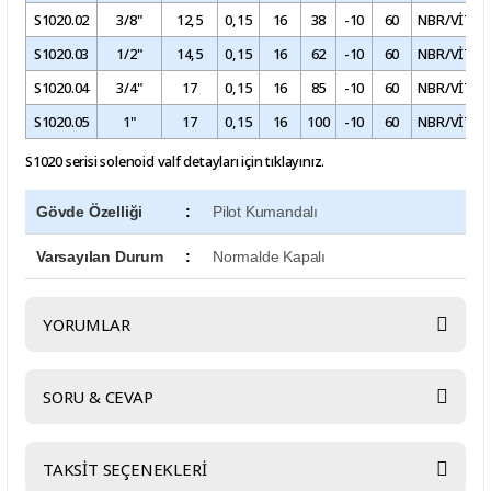
S1020.02
3/8"
12,5
0,15
16
38
-10
60
NBR/VİTO
S1020.03
1/2"
14,5
0,15
16
62
-10
60
NBR/VİTO
S1020.04
3/4"
17
0,15
16
85
-10
60
NBR/VİTO
S1020.05
1"
17
0,15
16
100
-10
60
NBR/VİTO
S1020 serisi solenoid valf
detayları için tıklayınız.
Gövde Özelliği
:
Pilot Kumandalı
Varsayılan Durum
:
Normalde Kapalı
YORUMLAR
SORU & CEVAP
Bu ürüne ilk yorumu siz yapın!
TAKSİT SEÇENEKLERİ
Yorum Yaz
Ürün hakkında henüz soru sorulmamış.