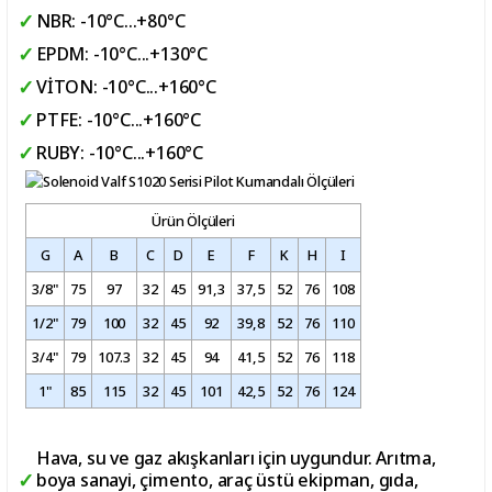
NBR: -10°C...+80°C
EPDM: -10°C...+130°C
VİTON: -10°C...+160°C
PTFE: -10°C...+160°C
RUBY: -10°C...+160°C
Ürün Ölçüleri
G
A
B
C
D
E
F
K
H
I
3/8"
75
97
32
45
91,3
37,5
52
76
108
1/2"
79
100
32
45
92
39,8
52
76
110
3/4"
79
107.3
32
45
94
41,5
52
76
118
1"
85
115
32
45
101
42,5
52
76
124
Hava, su ve gaz akışkanları için uygundur. Arıtma,
boya sanayi, çimento, araç üstü ekipman, gıda,