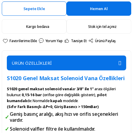
Sepete Ekle
Hemen Al
Kargo bedava
Stok için tel açınız
Yorum Yap
Tavsiye Et
Ürünü Paylaş
ÜRÜN ÖZELLİKLERİ
S1020 Genel Maksat Solenoid Vana Özellikleri
S1020 genel maksat solenoid vana
lar
3/8” ile 1”
arası ölçüleri
bulunur.
0,15-16 bar
(orifise göre değişiklik gösterir),
pilot
kumandalı
dır. Normalde
kapalı
modeldir.
(Sıfır Fark Basınçlı-ΔP=0, Giriş Basıncı > 150mBar)
Geniş basınç aralığı, akış hızı ve orifis seçenekleri
vardır.
Solenoid valfler filtre ile kullanılmalıdır.