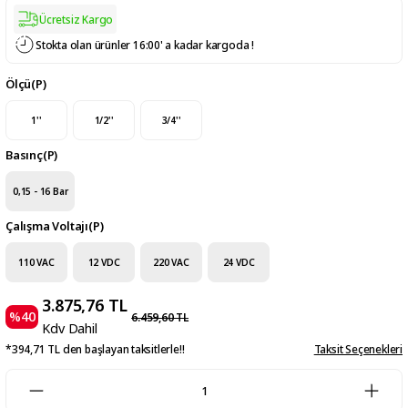
Ücretsiz Kargo
Stokta olan ürünler 16:00' a kadar kargoda !
Ölçü(P)
1''
1/2''
3/4''
Basınç(P)
0,15 - 16 Bar
Çalışma Voltajı(P)
110 VAC
12 VDC
220 VAC
24 VDC
3.875,76 TL
%40
6.459,60 TL
Kdv Dahil
*394,71 TL den başlayan taksitlerle!!
Taksit Seçenekleri