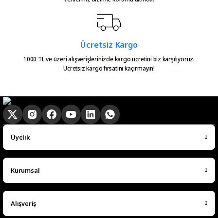
Gönder
Serkan Çağdavul | 13/06/2026
Urun takibiniz cok guzel. Urunu
Ücretsiz Kargo
alinca tum asamalar mail olatak
bilgilendirme yapiliyor ve ayni
1000 TL ve üzeri alışverişlerinizde kargo ücretini biz karşılıyoruz.
Ücretsiz kargo fırsatını kaçırmayın!
gun kargoya verilmesini
sagladiginiz icin tesekkurler
kampa
E... E... | 20/05/2026
Ürün güzel
Üyelik
hasan aslan | 03/04/2026
Kurumsal
Hızlıca elime ulaştı
emre hasdemir | 15/03/2026
Alışveriş