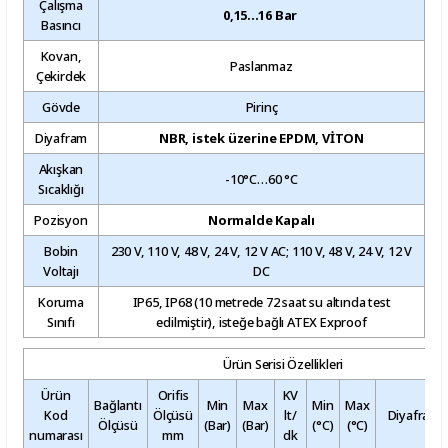
Çalışma
0,15...16 Bar
Basıncı
Kovan,
Paslanmaz
Çekirdek
Gövde
Pirinç
Diyafram
NBR, istek üzerine EPDM, VİTON
Akışkan
-10°C…60 °C
Sıcaklığı
Pozisyon
Normalde Kapalı
Bobin
230 V, 110 V, 48 V, 24 V, 12 V AC; 110 V, 48 V, 24 V, 12 V
Voltajı
DC
Koruma
IP65, IP68 (10 metrede 72 saat su altında test
Sınıfı
edilmiştir), isteğe bağlı ATEX Exproof
Ürün Serisi Özellikleri
Ürün
Orifis
KV
Bağlantı
Min
Max
Min
Max
Kod
Ölçüsü
lt/
Diyafram /
Ölçüsü
(Bar)
(Bar)
(°C)
(°C)
numarası
mm
dk