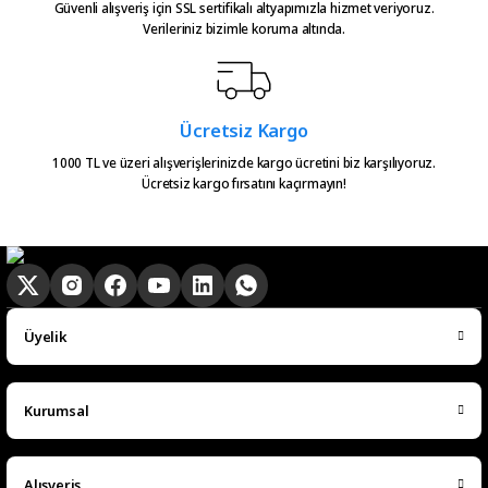
Hızlıca kargo elime ulaştı
Güvenli alışveriş için SSL sertifikalı altyapımızla hizmet veriyoruz.
emeğinize sağlık çok teşekkürler
Verileriniz bizimle koruma altında.
Gönder
Serkan Çağdavul | 13/06/2026
Urun takibiniz cok guzel. Urunu
Ücretsiz Kargo
alinca tum asamalar mail olatak
bilgilendirme yapiliyor ve ayni
1000 TL ve üzeri alışverişlerinizde kargo ücretini biz karşılıyoruz.
Ücretsiz kargo fırsatını kaçırmayın!
gun kargoya verilmesini
sagladiginiz icin tesekkurler
kampa
E... E... | 20/05/2026
Ürün güzel
Üyelik
hasan aslan | 03/04/2026
Kurumsal
Hızlıca elime ulaştı
emre hasdemir | 15/03/2026
Alışveriş