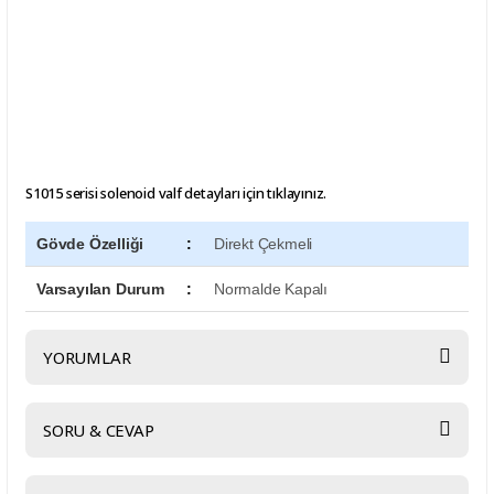
S1015 serisi solenoid valf
detayları için tıklayınız.
Gövde Özelliği
:
Direkt Çekmeli
Varsayılan Durum
:
Normalde Kapalı
YORUMLAR
SORU & CEVAP
Bu ürüne ilk yorumu siz yapın!