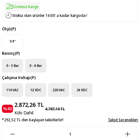
Ücretsiz Kargo
Stokta olan ürünler 16:00' a kadar kargoda !
Ölçü(P)
1/4''
Basınç(P)
0 - 3 Bar
0 - 6 Bar
Çalışma Voltajı(P)
110 VAC
12 VDC
220 VAC
24 VDC
2.872,26 TL
%40
4.787,10 TL
Kdv Dahil
*292,52 TL den başlayan taksitlerle!!
Taksit Seçenekleri