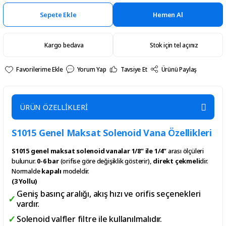
Sepete Ekle
Hemen Al
Kargo bedava
Stok için tel açınız
Yorum Yap
Tavsiye Et
Ürünü Paylaş
ÜRÜN ÖZELLİKLERİ
S1015 Genel Maksat Solenoid Vana Özellikleri
S1015 genel maksat solenoid vanalar
1/8” ile 1/4”
arası ölçüleri
bulunur.
0-6 bar
(orifise göre değişiklik gösterir),
direkt çekmeli
dir.
Normalde
kapalı
modeldir.
(3 Yollu)
Geniş basınç aralığı, akış hızı ve orifis seçenekleri
vardır.
Solenoid valfler filtre ile kullanılmalıdır.