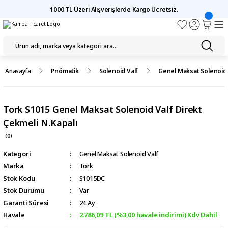
1000 TL Üzeri Alışverişlerde Kargo Ücretsiz.
Anasayfa
Pnömatik
Solenoid Valf
Genel Maksat Solenoid 
Tork S1015 Genel Maksat Solenoid Valf Direkt
Çekmeli N.Kapalı
(0)
Kategori
Genel Maksat Solenoid Valf
Marka
Tork
Stok Kodu
S1015DC
Stok Durumu
Var
Garanti Süresi
24 Ay
Havale
2.786,09 TL (%3,00 havale indirimi) Kdv Dahil