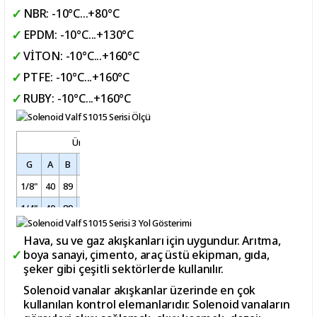
NBR: -10°C...+80°C
EPDM: -10°C...+130°C
VİTON: -10°C...+160°C
PTFE: -10°C...+160°C
RUBY: -10°C...+160°C
Ürün Ölçüleri
G
A
B
C
D
E
F
H
1/8"
40
89
32
39
78
22,3
25,6
1/4"
40
89
32
39
78
22,3
25,6
Hava, su ve gaz akışkanları için uygundur. Arıtma,
boya sanayi, çimento, araç üstü ekipman, gıda,
şeker gibi çeşitli sektörlerde kullanılır.
Solenoid vanalar akışkanlar üzerinde en çok
kullanılan kontrol elemanlarıdır. Solenoid vanaların