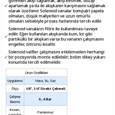
görevleri akışı sağlamak, akışı kesmek, dozajı
ayarlamak ya da iki akışkanın karışmasını sağlamak
olarak özetlenir. Solenoid vanalar kompakt yapıda
olmaları, düşük maliyetleri ve uzun ömürlü
olmaları sebebiyle proses hatlarında tercih edilir.
Solenoid vanaların filtre ile kullanılması tavsiye
edilir. Eğer kullanılan akışkanda kum, kir gibi
partiküllü bir akışkan varsa bu vananın çalışmasını
engeller, ömrünü kısaltır.
Solenoid valfler çalışmasını etkilemeden herhangi
bir pozisyonda monte edilebilir; bobin dikey yukarı
konumda tercih edilmelidir.
Ürün Özellikleri
Uygulama
Hava, Su, Gaz
Ölçü
1/8", 1/4" Direkt Çekmeli
Çalışma
0...6 Bar
Basıncı
Kovan,
Paslanmaz
Çekirdek