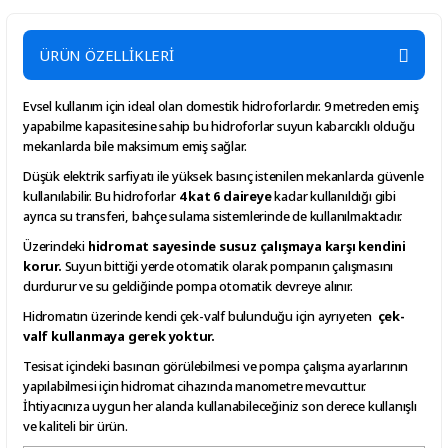
1'' Dik
Fittings
Yaylı
1'' Te
ÜRÜN ÖZELLİKLERİ
Çekvalf
Evsel kullanım için ideal olan domestik hidroforlardır. 9 metreden emiş
yapabilme kapasitesine sahip bu hidroforlar suyun kabarcıklı olduğu
484,20
115,20
mekanlarda bile maksimum emiş sağlar.
TL
TL
Düşük elektrik sarfiyatı ile yüksek basınç istenilen mekanlarda güvenle
Element
kullanılabilir. Bu hidroforlar
4 kat 6 daireye
kadar kullanıldığı gibi
Element Elektrikli Şamandıra
ayrıca su transferi, bahçe sulama sistemlerinde de kullanılmaktadır.
Şalter 3 metre
Üzerindeki
hidromat sayesinde susuz çalışmaya karşı kendini
korur.
Suyun bittiği yerde otomatik olarak pompanın çalışmasını
durdurur ve su geldiğinde pompa otomatik devreye alınır.
Hidromatın üzerinde kendi çek-valf bulunduğu için ayrıyeten
çek-
%20
1.297,61 TL
1.622,01 TL
valf kullanmaya gerek yoktur.
Tesisat içindeki basıncın görülebilmesi ve pompa çalışma ayarlarının
yapılabilmesi için hidromat cihazında manometre mevcuttur.
İhtiyacınıza uygun her alanda kullanabileceğiniz son derece kullanışlı
ve kaliteli bir ürün.