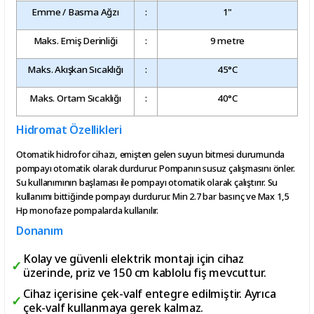
Emme / Basma Ağzı
:
1"
Maks. Emiş Derinliği
:
9 metre
Maks. Akışkan Sıcaklığı
:
45°C
Maks. Ortam Sıcaklığı
:
40°C
Hidromat Özellikleri
Otomatik hidrofor cihazı, emişten gelen suyun bitmesi durumunda
pompayı otomatik olarak durdurur. Pompanın susuz çalışmasını önler.
Su kullanımının başlaması ile pompayı otomatik olarak çalıştırır. Su
kullanımı bittiğinde pompayı durdurur. Min 2.7 bar basınç ve Max 1,5
Hp monofaze pompalarda kullanılır.
Donanım
Kolay ve güvenli elektrik montajı için cihaz
üzerinde, priz ve 150 cm kablolu fiş mevcuttur.
Cihaz içerisine çek-valf entegre edilmiştir. Ayrıca
çek-valf kullanmaya gerek kalmaz.