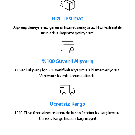
Bu ürüne benzer farklı alternatifler olmalı.
teşekkürler.
Atakan Kasapoğlu | 23/07/2026
Hızlı Teslimat
Alışveriş deneyiminiz için en iyi hizmeti sunuyoruz. Hızlı teslimat ile
Hızlıca kargo elime ulaştı
ürünlerinizi kapınıza getiriyoruz.
emeğinize sağlık çok teşekkürler
Gönder
Serkan Çağdavul | 13/06/2026
%100 Güvenli Alışveriş
Urun takibiniz cok guzel. Urunu
alinca tum asamalar mail olatak
Güvenli alışveriş için SSL sertifikalı altyapımızla hizmet veriyoruz.
bilgilendirme yapiliyor ve ayni
Verileriniz bizimle koruma altında.
gun kargoya verilmesini
sagladiginiz icin tesekkurler
kampa
E... E... | 20/05/2026
Ücretsiz Kargo
1000 TL ve üzeri alışverişlerinizde kargo ücretini biz karşılıyoruz.
Ücretsiz kargo fırsatını kaçırmayın!
Ürün güzel
hasan aslan | 03/04/2026