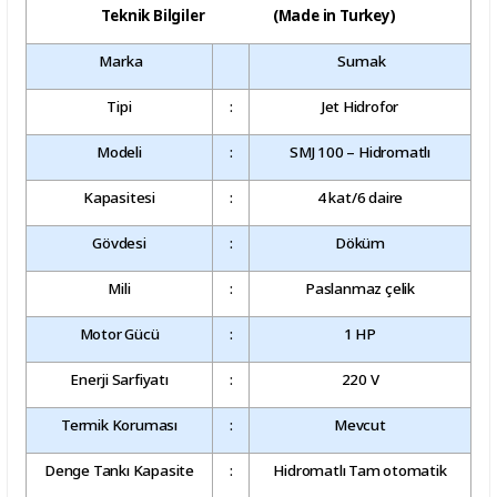
Teknik Bilgiler (Made in Turkey)
Marka
Sumak
Tipi
:
Jet Hidrofor
Modeli
:
SMJ 100 – Hidromatlı
Kapasitesi
:
4 kat/6 daire
Gövdesi
:
Döküm
Mili
:
Paslanmaz çelik
Motor Gücü
:
1 HP
Enerji Sarfiyatı
:
220 V
Termik Koruması
:
Mevcut
Denge Tankı Kapasite
:
Hidromatlı Tam otomatik