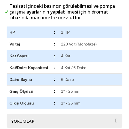
Tesisat içindeki basıncın görülebilmesi ve pompa
çalışma ayarlarının yapılabilmesi için hidromat
cihazında manometre mevcuttur.
HP
:
1 HP
Voltaj
:
220 Volt (Monofaze)
Kat Sayısı
:
4 Kat
Kat/Daire Kapasitesi
:
4 Kat / 6 Daire
Daire Sayısı
:
6 Daire
Giriş Ölçüsü
:
1" - 25 mm
Çıkış Ölçüsü
:
1" - 25 mm
YORUMLAR