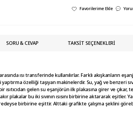
Yoru
SORU & CEVAP
TAKSİT SEÇENEKLERİ
 arasında ısı transferinde kullanılırlar. Farklı akışkanların eş
 yaptırma özelliği taşıyan makinelerdir. Su, yağ ve benzeri sıvı
ısıtıcıdan gelen su eşanjörün ilk plakasına girer ve çıkar, te
kır plakalar bu iki sıvının ısısını birbirine aktararak eşitler. 
redeyse birbirine eşittir. Alttaki grafikte çalışma şeklini görebi