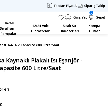
Toptan Fiyat Al
Sipariş Takip
0
Giriş Yap
Sepet
Havalı
12/24 Volt
Sıcak Su
Kampa
Diyaframlı
Hidroforlar
Hidroforları
Outlet
Pompalar
lantı 3/4- 1/2 Kapasite 600 Litre/Saat
a Kaynaklı Plakalı Isı Eşanjör -
Kapasite 600 Litre/Saat
örleri
0