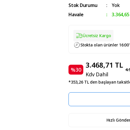
Stok Durumu
Yok
Havale
3.364,65
Ücretsiz Kargo
Stokta olan ürünler 16:00
3.468,71 TL
%30
4.
Kdv Dahil
*353,26 TL den başlayan taksitle
Hızlı Gönder