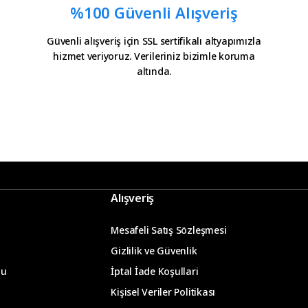
%100 Güvenli Alışveriş
Güvenli alışveriş için SSL sertifikalı altyapımızla
hizmet veriyoruz. Verileriniz bizimle koruma
il olatak bilgilendirme
altında.
 icin tesekkurler kampa
Gönder
Alışveriş
Mesafeli Satış Sözleşmesi
Gizlilik ve Güvenlik
mu
İptal İade Koşullari
m
Kişisel Veriler Politikası