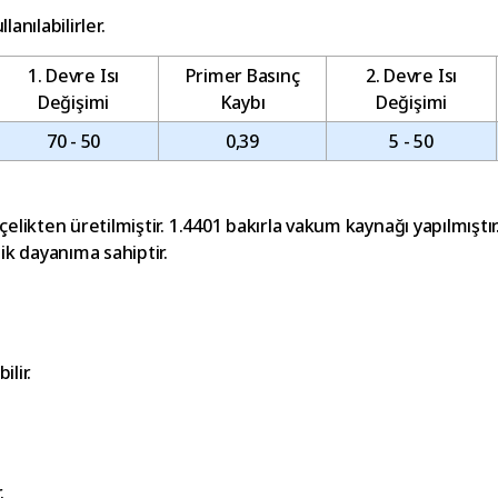
anılabilirler.
1. Devre Isı
Primer Basınç
2. Devre Isı
Değişimi
Kaybı
Değişimi
70 - 50
0,39
5 - 50
ikten üretilmiştir. 1.4401 bakırla vakum kaynağı yapılmıştır. 
ik dayanıma sahiptir.
ilir.
.