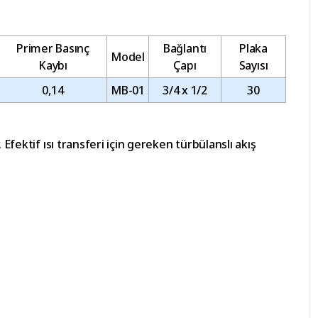
Primer Basınç
Bağlantı
Plaka
Model
Kaybı
Çapı
Sayısı
0,14
MB-01
3/4 x 1/2
30
Efektif ısı transferi için gereken türbülanslı akış