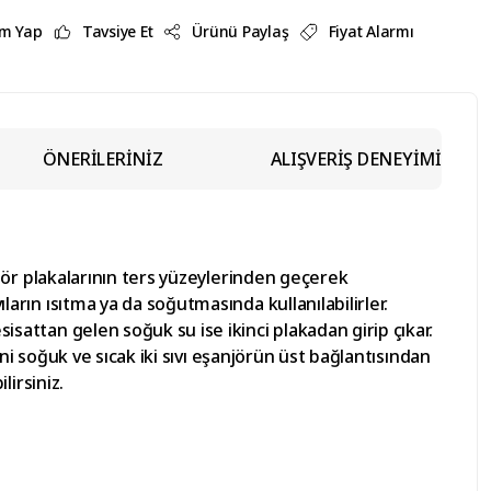
m Yap
Tavsiye Et
Ürünü Paylaş
Fiyat Alarmı
ÖNERİLERİNİZ
ALIŞVERİŞ DENEYİMİ
anjör plakalarının ters yüzeylerinden geçerek
ların ısıtma ya da soğutmasında kullanılabilirler.
sisattan gelen soğuk su ise ikinci plakadan girip çıkar.
Yani soğuk ve sıcak iki sıvı eşanjörün üst bağlantısından
lirsiniz.