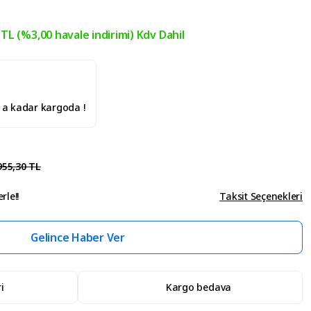
 TL (%3,00 havale indirimi) Kdv Dahil
' a kadar kargoda !
955,30 TL
rle!!
Taksit Seçenekleri
Gelince Haber Ver
i
Kargo bedava