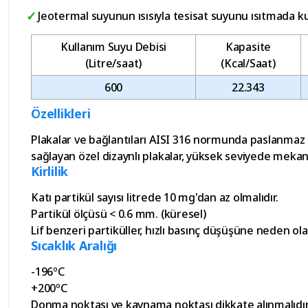
Jeotermal suyunun ısısıyla tesisat suyunu ısıtmada kull
Kullanım Suyu Debisi
Kapasite
(Litre/saat)
(Kcal/Saat)
600
22.343
Özellikleri
Plakalar ve bağlantıları AISI 316 normunda paslanmaz çel
sağlayan özel dizaynlı plakalar, yüksek seviyede mekan
Kirlilik
Katı partikül sayısı litrede 10 mg'dan az olmalıdır.
Partikül ölçüsü < 0.6 mm. (küresel)
Lif benzeri partiküller, hızlı basınç düşüşüne neden olab
Sıcaklık Aralığı
-196ºC
+200ºC
Donma noktası ve kaynama noktası dikkate alınmalıdır