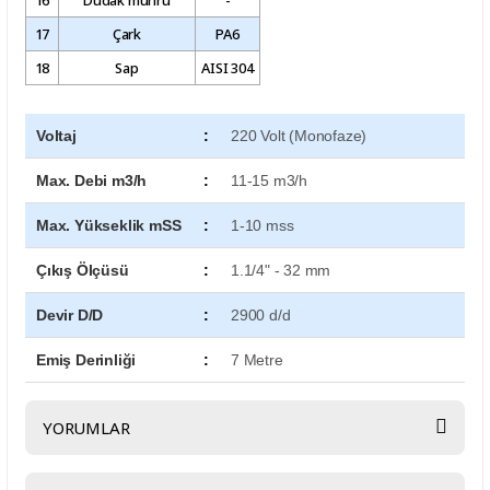
17
Çark
PA6
18
Sap
AISI 304
Voltaj
:
220 Volt (Monofaze)
Max. Debi m3/h
:
11-15 m3/h
Max. Yükseklik mSS
:
1-10 mss
Çıkış Ölçüsü
:
1.1/4" - 32 mm
Devir D/D
:
2900 d/d
Emiş Derinliği
:
7 Metre
YORUMLAR