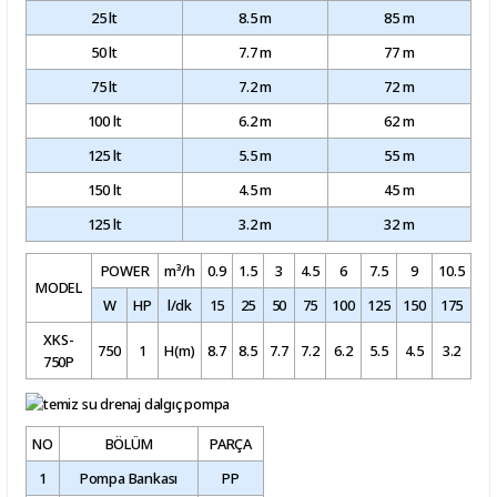
25 lt
8.5 m
85 m
50 lt
7.7 m
77 m
75 lt
7.2 m
72 m
100 lt
6.2 m
62 m
125 lt
5.5 m
55 m
150 lt
4.5 m
45 m
125 lt
3.2 m
32 m
POWER
m³/h
0.9
1.5
3
4.5
6
7.5
9
10.5
MODEL
W
HP
l/dk
15
25
50
75
100
125
150
175
XKS-
750
1
H(m)
8.7
8.5
7.7
7.2
6.2
5.5
4.5
3.2
750P
NO
BÖLÜM
PARÇA
1
Pompa Bankası
PP