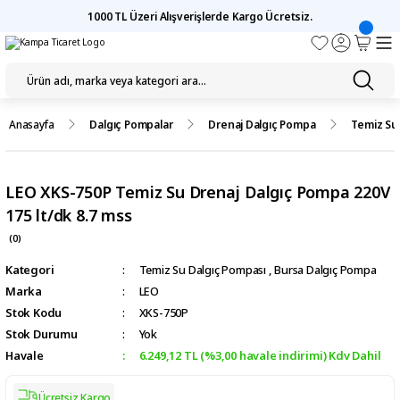
1000 TL Üzeri Alışverişlerde Kargo Ücretsiz.
Anasayfa
Dalgıç Pompalar
Drenaj Dalgıç Pompa
Temiz Su
LEO XKS-750P Temiz Su Drenaj Dalgıç Pompa 220V
175 lt/dk 8.7 mss
(0)
Kategori
Temiz Su Dalgıç Pompası
,
Bursa Dalgıç Pompa
Marka
LEO
Stok Kodu
XKS-750P
Stok Durumu
Yok
Havale
6.249,12 TL (%3,00 havale indirimi) Kdv Dahil
Ücretsiz Kargo