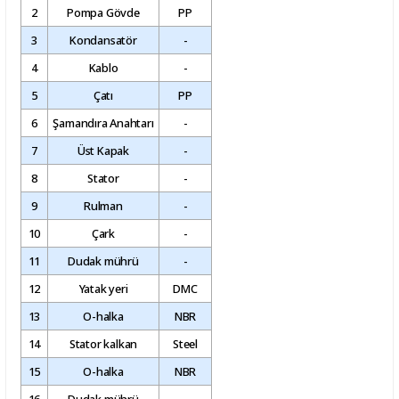
2
Pompa Gövde
PP
3
Kondansatör
-
4
Kablo
-
5
Çatı
PP
6
Şamandıra Anahtarı
-
7
Üst Kapak
-
8
Stator
-
9
Rulman
-
10
Çark
-
11
Dudak mührü
-
12
Yatak yeri
DMC
13
O-halka
NBR
14
Stator kalkan
Steel
15
O-halka
NBR
16
Dudak mührü
-