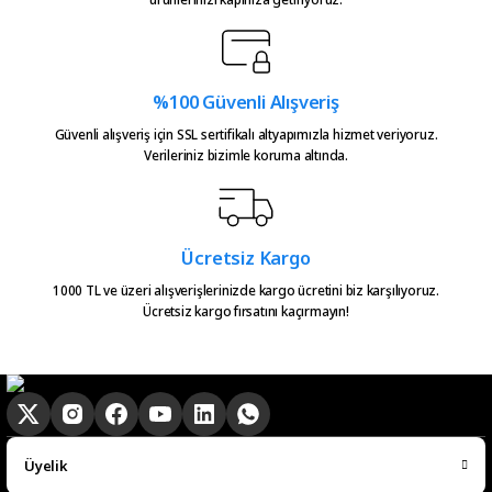
Atakan Kasapoğlu | 23/07/2026
Hızlıca kargo elime ulaştı
emeğinize sağlık çok teşekkürler
%100 Güvenli Alışveriş
Gönder
Güvenli alışveriş için SSL sertifikalı altyapımızla hizmet veriyoruz.
Serkan Çağdavul | 13/06/2026
Verileriniz bizimle koruma altında.
Urun takibiniz cok guzel. Urunu
alinca tum asamalar mail olatak
bilgilendirme yapiliyor ve ayni
Ücretsiz Kargo
gun kargoya verilmesini
sagladiginiz icin tesekkurler
1000 TL ve üzeri alışverişlerinizde kargo ücretini biz karşılıyoruz.
kampa
Ücretsiz kargo fırsatını kaçırmayın!
E... E... | 20/05/2026
Ürün güzel
hasan aslan | 03/04/2026
Üyelik