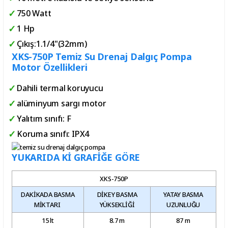
750 Watt
1 Hp
Çıkış:1.1/4"(32mm)
XKS-750P Temiz Su Drenaj Dalgıç Pompa
Motor Özellikleri
Dahili termal koruyucu
alüminyum sargı motor
Yalıtım sınıfı: F
Koruma sınıfı: IPX4
YUKARIDA Kİ GRAFİĞE GÖRE
XKS-750P
DAKİKADA BASMA
DİKEY BASMA
YATAY BASMA
MİKTARI
YÜKSEKLİĞİ
UZUNLUĞU
15 lt
8.7 m
87 m