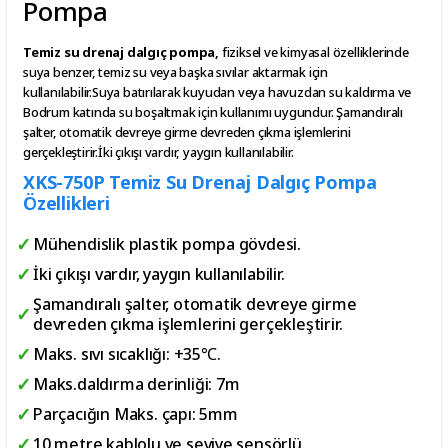
Pompa
Temiz su drenaj dalgıç pompa,
fiziksel ve kimyasal özelliklerinde
suya benzer, temiz su veya başka sıvılar aktarmak için
kullanılabilir.Suya batırılarak kuyudan veya havuzdan su kaldırma ve
Bodrum katında su boşaltmak için kullanımı uygundur. Şamandıralı
şalter, otomatik devreye girme devreden çıkma işlemlerini
gerçekleştirir.İki çıkışı vardır, yaygın kullanılabilir.
XKS-750P Temiz Su Drenaj Dalgıç Pompa
Özellikleri
Mühendislik plastik pompa gövdesi.
İki çıkışı vardır, yaygın kullanılabilir.
Şamandıralı şalter, otomatik devreye girme
devreden çıkma işlemlerini gerçekleştirir.
Maks. sıvı sıcaklığı: +35℃.
Maks.daldırma derinliği: 7m
Parçacığın Maks. çapı: 5mm
10 metre kablolu ve seviye sensörlü