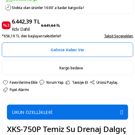
Stokta olan ürünler 16:00' a kadar kargoda !
6.442,39 TL
%3
6.641,64 TL
Kdv Dahil
*656,10 TL den başlayan taksitlerle!!
Taksit Seçenekleri
Gelince Haber Ver
Kargo bedava
Yorum Yap
Tavsiye Et
Ürünü Paylaş
Fiyat Alarmı
ÜRÜN ÖZELLİKLERİ
XKS-750P Temiz Su Drenaj Dalgıç